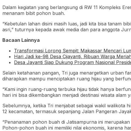
Dalam kegiatan yang berlangsung di RW 11 Kompleks Eres
menanam bibit pohon buah.
“Kebetulan lahan disini masih luas, jadi kita bisa tanam 
asri,” tuturnya kepada awak media dan para anggota Jur
Bacaan Lainnya
Transformasi Lorong Sempit: Makassar Mencari Lu
Hari Jadi ke-98 Desa Cijayanti, Ribuan Warga Meri
Desa Jayanti Siap Dukung Program Nasional Presi
Selain ketahanan pangan, Tri juga menargetkan urban far
diharapkan mampu menciptakan ruang hijau yang berfungs
“Kami ingin ruang-ruang terbuka hijau tidak hanya berfu
hari ini bisa dikembangkan menjadi destinasi wisata alam 
Sebelumnya, ketika Tri menjabat sebagai wakil walikota h
12 kecamatan, termasuk sepanjang Jalan Pangeran Jayakar
“Penanaman pohon buah di Jatisampurna ini merupakan ke
Pohon-pohon buah ini memiliki nilai ekonomis, karena has