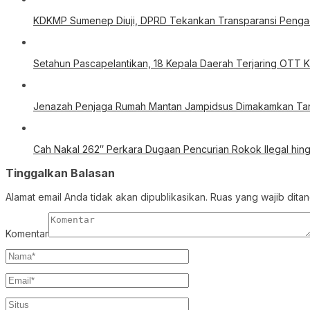
KDKMP Sumenep Diuji, DPRD Tekankan Transparansi Pengad
Setahun Pascapelantikan, 18 Kepala Daerah Terjaring OTT 
Jenazah Penjaga Rumah Mantan Jampidsus Dimakamkan Tanp
Cah Nakal 262″ Perkara Dugaan Pencurian Rokok Ilegal hing
Tinggalkan Balasan
Alamat email Anda tidak akan dipublikasikan.
Ruas yang wajib dita
Komentar