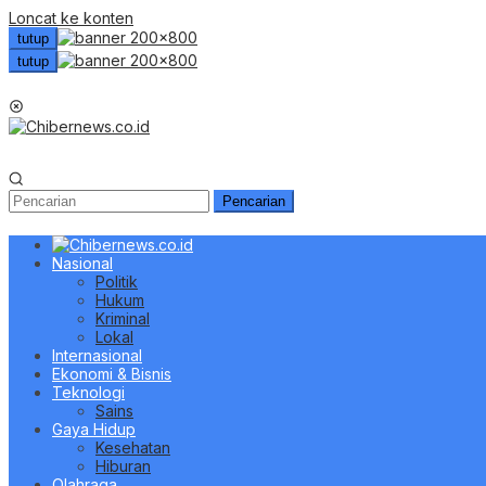
Loncat ke konten
tutup
tutup
Menu Mobile
Pencarian
Nasional
Politik
Hukum
Kriminal
Lokal
Internasional
Ekonomi & Bisnis
Teknologi
Sains
Gaya Hidup
Kesehatan
Hiburan
Olahraga