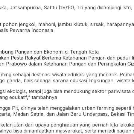
ka, Jatisampurna, Sabtu (19/10), Tri yang didampingi Is
bibit pohon jengkol, mahoni, jambu klutuk, sirsak, harapan
nalis Pewarna Indonesia
mbung Pangan dan Ekonomi di Tengah Kota
ahkan Pesta Rakyat Bertema Ketahanan Pangan dan peduli 
den Prabowo dalam Ketahanan Pangan dan Peningkatan Giz
ming sebagai destinasi wisata edukasi yang menarik. Pema
i ganda, baik sebagai sarana edukasi lingkungan, wisata
ngsi ekologis, tetapi juga bisa mendukung sektor pariwisa
yang edukatif,” tambahnya
ingga Plt, dirinya telah menggalakan urban farming sepert
ta, Medan Satria, dan Jalan Baru Underpass, Bekasi Timur
lanjutan dari upaya penghijauan yang pernah kita lakuka
ilnya bisa dimanfaatkan masyarakat, serta menjadi bagian 