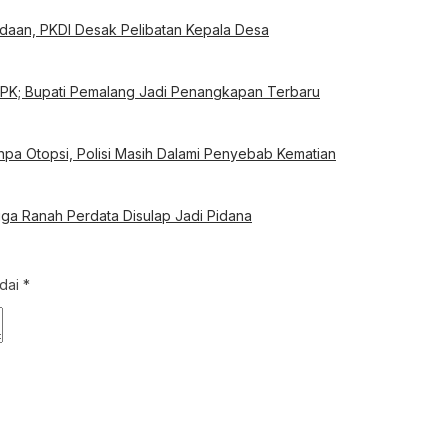
aan, PKDI Desak Pelibatan Kepala Desa
KPK; Bupati Pemalang Jadi Penangkapan Terbaru
a Otopsi, Polisi Masih Dalami Penyebab Kematian
ga Ranah Perdata Disulap Jadi Pidana
ndai
*