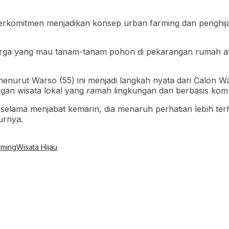
erkomitmen menjadikan konsep urban farming dan penghij
warga yang mau tanam-tanam pohon di pekarangan rumah ata
menurut Warso (55) ini menjadi langkah nyata dari Calon Wa
an wisata lokal yang ramah lingkungan dan berbasis komu
ri selama menjabat kemarin, dia menaruh perhatian lebih t
turnya.
rming
Wisata Hijau