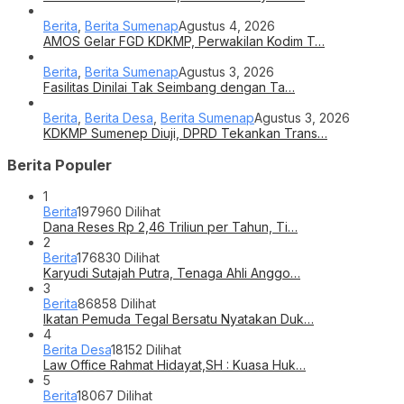
Berita
,
Berita Sumenap
Agustus 4, 2026
AMOS Gelar FGD KDKMP, Perwakilan Kodim T…
Berita
,
Berita Sumenap
Agustus 3, 2026
Fasilitas Dinilai Tak Seimbang dengan Ta…
Berita
,
Berita Desa
,
Berita Sumenap
Agustus 3, 2026
KDKMP Sumenep Diuji, DPRD Tekankan Trans…
Berita Populer
1
Berita
197960 Dilihat
Dana Reses Rp 2,46 Triliun per Tahun, Ti…
2
Berita
176830 Dilihat
Karyudi Sutajah Putra, Tenaga Ahli Anggo…
3
Berita
86858 Dilihat
Ikatan Pemuda Tegal Bersatu Nyatakan Duk…
4
Berita Desa
18152 Dilihat
Law Office Rahmat Hidayat,SH : Kuasa Huk…
5
Berita
18067 Dilihat