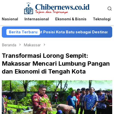
Loncat
Menu
ke
Mobile
konten
Nasional
Internasional
Ekonomi & Bisnis
Teknologi
u Perkuat Posisi Kota Batu sebagai Destinasi Festival Mus
Berita Terbaru
Beranda
Makassar
Transformasi Lorong Sempit:
Makassar Mencari Lumbung Pangan
dan Ekonomi di Tengah Kota