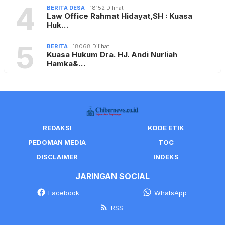
4
BERITA DESA
18152 Dilihat
Law Office Rahmat Hidayat,SH : Kuasa
Huk…
5
BERITA
18068 Dilihat
Kuasa Hukum Dra. HJ. Andi Nurliah
Hamka&…
REDAKSI
KODE ETIK
PEDOMAN MEDIA
TOC
DISCLAIMER
INDEKS
JARINGAN SOCIAL
Facebook
WhatsApp
RSS