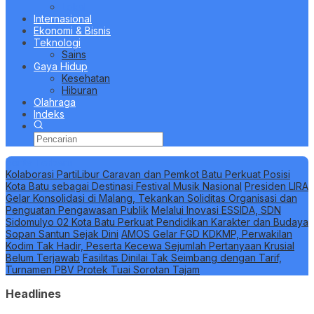
Lokal
Internasional
Ekonomi & Bisnis
Teknologi
Sains
Gaya Hidup
Kesehatan
Hiburan
Olahraga
Indeks
Berita Terbaru
Kolaborasi PartiLibur Caravan dan Pemkot Batu Perkuat Posisi
Kota Batu sebagai Destinasi Festival Musik Nasional
Presiden LIRA
Gelar Konsolidasi di Malang, Tekankan Soliditas Organisasi dan
Penguatan Pengawasan Publik
Melalui Inovasi ESSIDA, SDN
Sidomulyo 02 Kota Batu Perkuat Pendidikan Karakter dan Budaya
Sopan Santun Sejak Dini
AMOS Gelar FGD KDKMP, Perwakilan
Kodim Tak Hadir, Peserta Kecewa Sejumlah Pertanyaan Krusial
Belum Terjawab
Fasilitas Dinilai Tak Seimbang dengan Tarif,
Turnamen PBV Protek Tuai Sorotan Tajam
Headlines