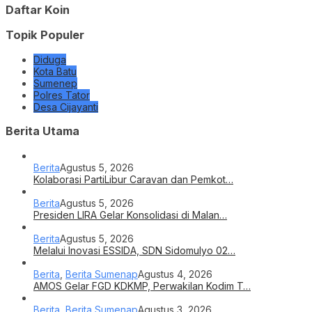
Daftar Koin
Topik Populer
Diduga
Kota Batu
Sumenep
Polres Tator
Desa Cijayanti
Berita Utama
Berita
Agustus 5, 2026
Kolaborasi PartiLibur Caravan dan Pemkot…
Berita
Agustus 5, 2026
Presiden LIRA Gelar Konsolidasi di Malan…
Berita
Agustus 5, 2026
Melalui Inovasi ESSIDA, SDN Sidomulyo 02…
Berita
,
Berita Sumenap
Agustus 4, 2026
AMOS Gelar FGD KDKMP, Perwakilan Kodim T…
Berita
,
Berita Sumenap
Agustus 3, 2026