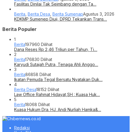
Fasilitas Dinilai Tak Seimbang dengan Ta…
Berita
,
Berita Desa
,
Berita Sumenap
Agustus 3, 2026
KDKMP Sumenep Diuji, DPRD Tekankan Trans…
Berita Populer
1
Berita
197960 Dilihat
Dana Reses Rp 2,46 Triliun per Tahun, Ti…
2
Berita
176830 Dilihat
Karyudi Sutajah Putra, Tenaga Ahli Anggo…
3
Berita
86858 Dilihat
Ikatan Pemuda Tegal Bersatu Nyatakan Duk…
4
Berita Desa
18152 Dilihat
Law Office Rahmat Hidayat,SH : Kuasa Huk…
5
Berita
18068 Dilihat
Kuasa Hukum Dra. HJ. Andi Nurliah Hamka&…
Redaksi