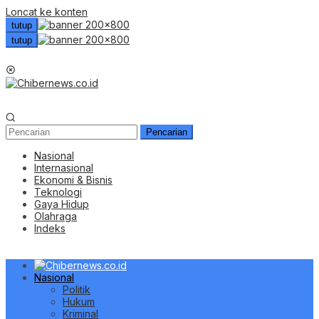
Loncat ke konten
tutup
tutup
Menu Mobile
Pencarian
Nasional
Internasional
Ekonomi & Bisnis
Teknologi
Gaya Hidup
Olahraga
Indeks
Nasional
Politik
Hukum
Kriminal