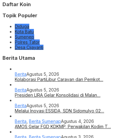
Daftar Koin
Topik Populer
Diduga
Kota Batu
Sumenep
Polres Tator
Desa Cijayanti
Berita Utama
Berita
Agustus 5, 2026
Kolaborasi PartiLibur Caravan dan Pemkot…
Berita
Agustus 5, 2026
Presiden LIRA Gelar Konsolidasi di Malan…
Berita
Agustus 5, 2026
Melalui Inovasi ESSIDA, SDN Sidomulyo 02…
Berita
,
Berita Sumenap
Agustus 4, 2026
AMOS Gelar FGD KDKMP, Perwakilan Kodim T…
Berita
,
Berita Sumenap
Agustus 3, 2026