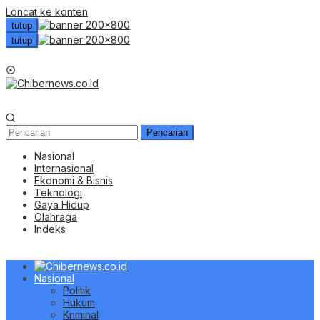
Loncat ke konten
tutup
tutup
Menu Mobile
Pencarian
Nasional
Internasional
Ekonomi & Bisnis
Teknologi
Gaya Hidup
Olahraga
Indeks
Nasional
Politik
Hukum
Kriminal