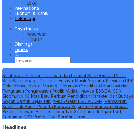
Lokal
Internasional
Ekonomi & Bisnis
Teknologi
Sains
Gaya Hidup
Kesehatan
Hiburan
Olahraga
Indeks
Berita Terbaru
Kolaborasi PartiLibur Caravan dan Pemkot Batu Perkuat Posisi
Kota Batu sebagai Destinasi Festival Musik Nasional
Presiden LIRA
Gelar Konsolidasi di Malang, Tekankan Soliditas Organisasi dan
Penguatan Pengawasan Publik
Melalui Inovasi ESSIDA, SDN
Sidomulyo 02 Kota Batu Perkuat Pendidikan Karakter dan Budaya
Sopan Santun Sejak Dini
AMOS Gelar FGD KDKMP, Perwakilan
Kodim Tak Hadir, Peserta Kecewa Sejumlah Pertanyaan Krusial
Belum Terjawab
Fasilitas Dinilai Tak Seimbang dengan Tarif,
Turnamen PBV Protek Tuai Sorotan Tajam
Headlines