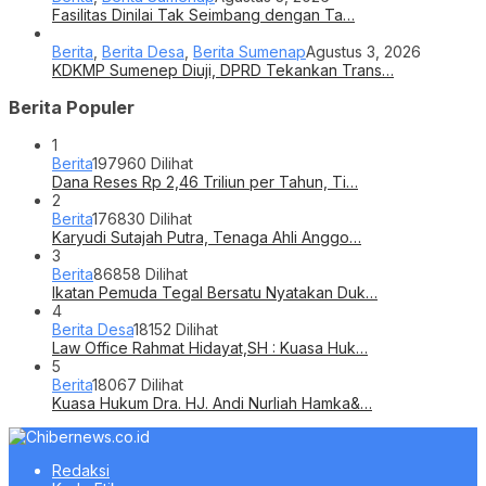
Fasilitas Dinilai Tak Seimbang dengan Ta…
Berita
,
Berita Desa
,
Berita Sumenap
Agustus 3, 2026
KDKMP Sumenep Diuji, DPRD Tekankan Trans…
Berita Populer
1
Berita
197960 Dilihat
Dana Reses Rp 2,46 Triliun per Tahun, Ti…
2
Berita
176830 Dilihat
Karyudi Sutajah Putra, Tenaga Ahli Anggo…
3
Berita
86858 Dilihat
Ikatan Pemuda Tegal Bersatu Nyatakan Duk…
4
Berita Desa
18152 Dilihat
Law Office Rahmat Hidayat,SH : Kuasa Huk…
5
Berita
18067 Dilihat
Kuasa Hukum Dra. HJ. Andi Nurliah Hamka&…
Redaksi