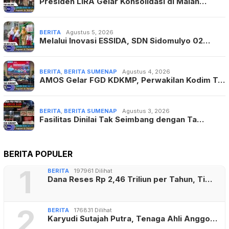
Presiden LIRA Gelar Konsolidasi di Malan…
BERITA
Agustus 5, 2026
Melalui Inovasi ESSIDA, SDN Sidomulyo 02…
BERITA
,
BERITA SUMENAP
Agustus 4, 2026
AMOS Gelar FGD KDKMP, Perwakilan Kodim T…
BERITA
,
BERITA SUMENAP
Agustus 3, 2026
Fasilitas Dinilai Tak Seimbang dengan Ta…
BERITA POPULER
1
BERITA
197961 Dilihat
Dana Reses Rp 2,46 Triliun per Tahun, Ti…
2
BERITA
176831 Dilihat
Karyudi Sutajah Putra, Tenaga Ahli Anggo…