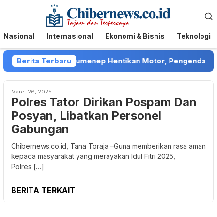
Loncat
Menu
ke
Mobile
konten
Nasional
Internasional
Ekonomi & Bisnis
Teknologi
t Collector di Sumenep Hentikan Motor, Pengendara Menga
Berita Terbaru
Maret 26, 2025
Polres Tator Dirikan Pospam Dan
Posyan, Libatkan Personel
Gabungan
Chibernews.co.id, Tana Toraja –Guna memberikan rasa aman
kepada masyarakat yang merayakan Idul Fitri 2025,
Polres […]
BERITA TERKAIT