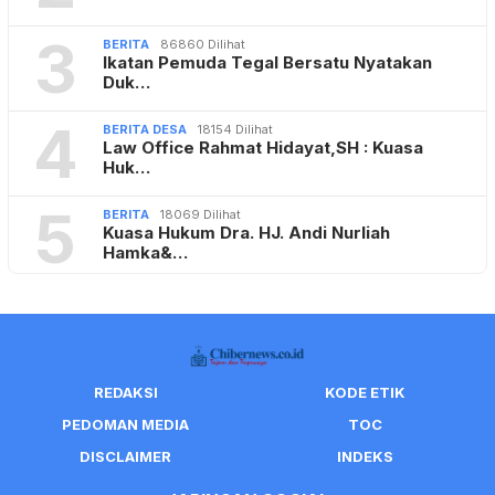
3
BERITA
86860 Dilihat
Ikatan Pemuda Tegal Bersatu Nyatakan
Duk…
4
BERITA DESA
18154 Dilihat
Law Office Rahmat Hidayat,SH : Kuasa
Huk…
5
BERITA
18069 Dilihat
Kuasa Hukum Dra. HJ. Andi Nurliah
Hamka&…
REDAKSI
KODE ETIK
PEDOMAN MEDIA
TOC
DISCLAIMER
INDEKS