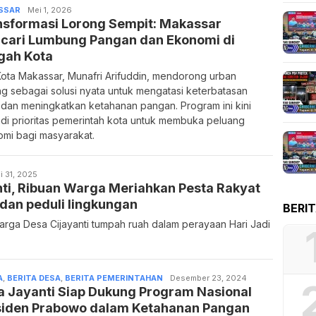
SSAR
Mei 1, 2026
nsformasi Lorong Sempit: Makassar
cari Lumbung Pangan dan Ekonomi di
gah Kota
Kota Makassar, Munafri Arifuddin, mendorong urban
ng sebagai solusi nyata untuk mengatasi keterbatasan
 dan meningkatkan ketahanan pangan. Program ini kini
di prioritas pemerintah kota untuk membuka peluang
mi bagi masyarakat.
in
i 31, 2025
nti, Ribuan Warga Meriahkan Pesta Rakyat
dan peduli lingkungan
BERI
warga Desa Cijayanti tumpah ruah dalam perayaan Hari Jadi
A
,
BERITA DESA
,
BERITA PEMERINTAHAN
Admin
Desember 23, 2024
a Jayanti Siap Dukung Program Nasional
siden Prabowo dalam Ketahanan Pangan