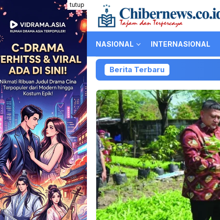
Loncat
tutup
ke
konten
NASIONAL
INTERNASIONAL
Berita Terbaru
Ko