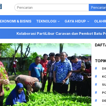
Pencaria
EKONOMI & BISNIS
TEKNOLOGI
GAYA HIDUP
OLAH
laborasi PartiLibur Caravan dan Pemkot Batu Perkuat Posis
DAFT
TOPI
D
K
S
P
DE