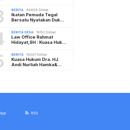
3
BERITA
86858 Dilihat
Ikatan Pemuda Tegal
Bersatu Nyatakan Duk…
4
BERITA DESA
18152 Dilihat
Law Office Rahmat
Hidayat,SH : Kuasa Huk…
5
BERITA
18067 Dilihat
Kuasa Hukum Dra. HJ.
Andi Nurliah Hamka&…
App
RSS