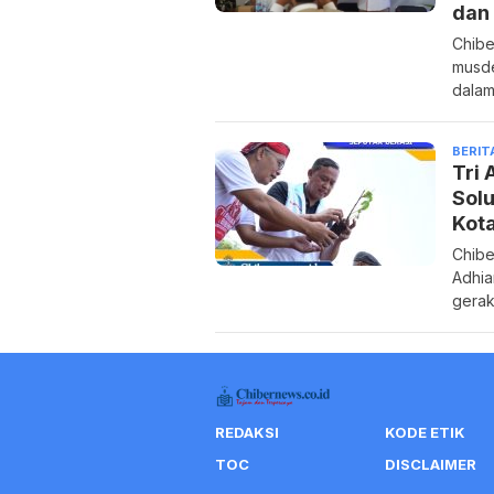
dan 
Chibe
musde
dala
BERIT
Tri
Solu
Kota
Chibe
Adhia
gerak
REDAKSI
KODE ETIK
TOC
DISCLAIMER