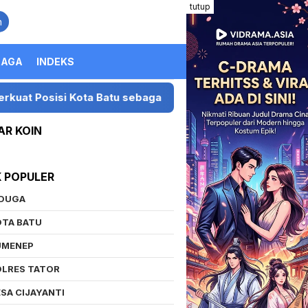
tutup
n
RAGA
INDEKS
i Kota Batu sebagai Destinasi Festival Musik Nasional
AR KOIN
K POPULER
IDUGA
OTA BATU
UMENEP
OLRES TATOR
SA CIJAYANTI