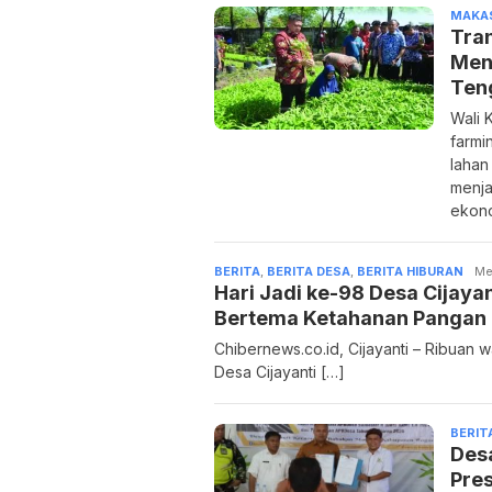
MAKA
Tra
Men
Ten
Wali 
farmi
lahan
menja
ekono
BERITA
,
BERITA DESA
,
BERITA HIBURAN
Adm
Me
Hari Jadi ke-98 Desa Cijaya
Bertema Ketahanan Pangan 
Chibernews.co.id, Cijayanti – Ribuan 
Desa Cijayanti […]
BERIT
Des
Pre