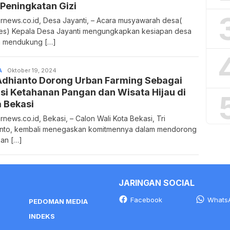
Peningkatan Gizi
rnews.co.id, Desa Jayanti, – Acara musyawarah desa(
s) Kepala Desa Jayanti mengungkapkan kesiapan desa
m mendukung […]
A
Admin
Oktober 19, 2024
 Adhianto Dorong Urban Farming Sebagai
si Ketahanan Pangan dan Wisata Hijau di
 Bekasi
rnews.co.id, Bekasi, – Calon Wali Kota Bekasi, Tri
nto, kembali menegaskan komitmennya dalam mendorong
an […]
JARINGAN SOCIAL
Facebook
Whats
PEDOMAN MEDIA
INDEKS