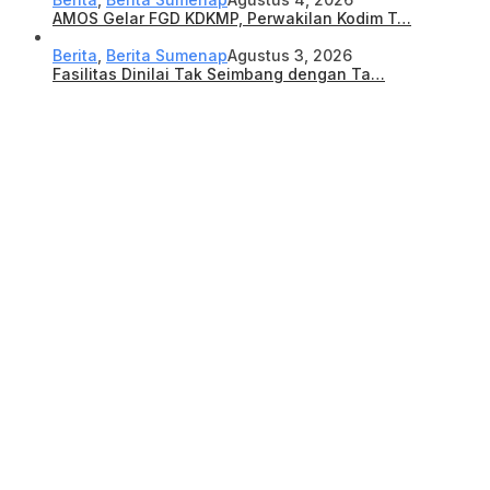
AMOS Gelar FGD KDKMP, Perwakilan Kodim T…
Berita
,
Berita Sumenap
Agustus 3, 2026
Fasilitas Dinilai Tak Seimbang dengan Ta…
Berita
,
Berita Desa
,
Berita Sumenap
Agustus 3, 2026
KDKMP Sumenep Diuji, DPRD Tekankan Trans…
Berita Populer
1
Berita
197960 Dilihat
Dana Reses Rp 2,46 Triliun per Tahun, Ti…
2
Berita
176830 Dilihat
Karyudi Sutajah Putra, Tenaga Ahli Anggo…
3
Berita
86858 Dilihat
Ikatan Pemuda Tegal Bersatu Nyatakan Duk…
4
Berita Desa
18152 Dilihat
Law Office Rahmat Hidayat,SH : Kuasa Huk…
5
Berita
18067 Dilihat
Kuasa Hukum Dra. HJ. Andi Nurliah Hamka&…