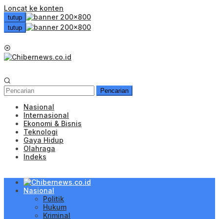
Loncat ke konten
tutup
tutup
Menu Mobile
Pencarian
Nasional
Internasional
Ekonomi & Bisnis
Teknologi
Gaya Hidup
Olahraga
Indeks
Nasional
Politik
Hukum
Kriminal