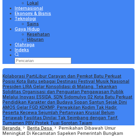
Lokal
Internasional
Ekonomi & Bisnis
Teknologi
Sains
Gaya Hidup
Kesehatan
Hiburan
Olahraga
Indeks
Berita Terbaru
Kolaborasi PartiLibur Caravan dan Pemkot Batu Perkuat
Posisi Kota Batu sebagai Destinasi Festival Musik Nasional
Presiden LIRA Gelar Konsolidasi di Malang, Tekankan
Soliditas Organisasi dan Penguatan Pengawasan Publik
Melalui Inovasi ESSIDA, SDN Sidomulyo 02 Kota Batu Perkuat
Pendidikan Karakter dan Budaya Sopan Santun Sejak Dini
AMOS Gelar FGD KDKMP, Perwakilan Kodim Tak Hadir,
Peserta Kecewa Sejumlah Pertanyaan Krusial Belum
Terjawab
Fasilitas Dinilai Tak Seimbang dengan Tarif,
Turnamen PBV Protek Tuai Sorotan Tajam
Beranda
Berita Desa
Pernikahan Dibawah Umur
Meningkat Di Kecamatan Sapeken Pemerintah Bungkam