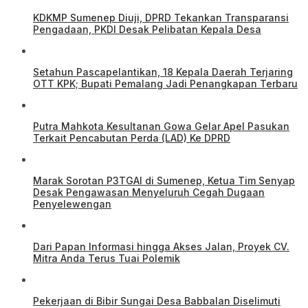
KDKMP Sumenep Diuji, DPRD Tekankan Transparansi
Pengadaan, PKDI Desak Pelibatan Kepala Desa
Setahun Pascapelantikan, 18 Kepala Daerah Terjaring
OTT KPK; Bupati Pemalang Jadi Penangkapan Terbaru
Putra Mahkota Kesultanan Gowa Gelar Apel Pasukan
Terkait Pencabutan Perda (LAD) Ke DPRD
Marak Sorotan P3TGAI di Sumenep, Ketua Tim Senyap
Desak Pengawasan Menyeluruh Cegah Dugaan
Penyelewengan
Dari Papan Informasi hingga Akses Jalan, Proyek CV.
Mitra Anda Terus Tuai Polemik
Pekerjaan di Bibir Sungai Desa Babbalan Diselimuti