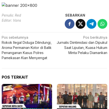
Penulis: Red
SEBARKAN
Editor: Vans
Navigasi
Pos sebelumnya
Pos berikutnya
Rokok Ilegal Diduga Dilindungi,
Jurnalis Diintimidasi dan Dipukul
pos
Aroma Permainan Kotor di Balik
Saat Liputan, Kuasa Hukum
Penanganan Kasus Polres
Minta Pelaku Diamankan
Pamekasan Kian Menyengat
POS TERKAIT