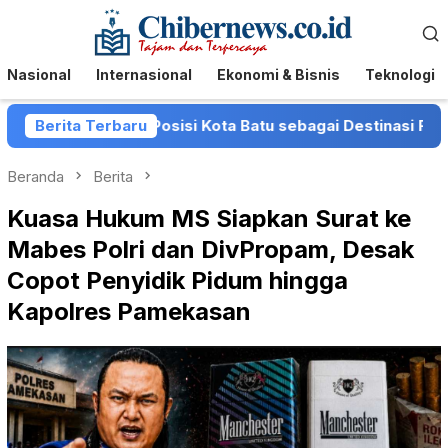
Loncat
Menu
ke
Mobile
konten
Nasional
Internasional
Ekonomi & Bisnis
Teknologi
rkuat Posisi Kota Batu sebagai Destinasi Festival Musik N
Berita Terbaru
Beranda
Berita
Kuasa Hukum MS Siapkan Surat ke
Mabes Polri dan DivPropam, Desak
Copot Penyidik Pidum hingga
Kapolres Pamekasan