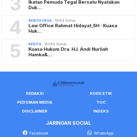
3
Ikatan Pemuda Tegal Bersatu Nyatakan
Duk…
4
BERITA DESA
18154 Dilihat
Law Office Rahmat Hidayat,SH : Kuasa
Huk…
5
BERITA
18069 Dilihat
Kuasa Hukum Dra. HJ. Andi Nurliah
Hamka&…
REDAKSI
KODE ETIK
PEDOMAN MEDIA
TOC
DISCLAIMER
INDEKS
JARINGAN SOCIAL
Facebook
WhatsApp