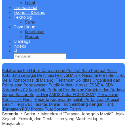
Lokal
Internasional
Ekonomi & Bisnis
Teknologi
Sains
Gaya Hidup
Kesehatan
Hiburan
Olahraga
Indeks
Berita Terbaru
Kolaborasi PartiLibur Caravan dan Pemkot Batu Perkuat Posisi
Kota Batu sebagai Destinasi Festival Musik Nasional
Presiden LIRA
Gelar Konsolidasi di Malang, Tekankan Soliditas Organisasi dan
Penguatan Pengawasan Publik
Melalui Inovasi ESSIDA, SDN
Sidomulyo 02 Kota Batu Perkuat Pendidikan Karakter dan Budaya
Sopan Santun Sejak Dini
AMOS Gelar FGD KDKMP, Perwakilan
Kodim Tak Hadir, Peserta Kecewa Sejumlah Pertanyaan Krusial
Belum Terjawab
Fasilitas Dinilai Tak Seimbang dengan Tarif,
Turnamen PBV Protek Tuai Sorotan Tajam
Beranda
Berita
Menelusuri “Tatanan Jenggolo Manik”: Jejak
Sejarah, Filosofi, dan Cerita Lisan yang Masih Hidup di
Masyarakat