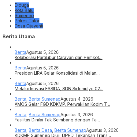
Diduga
Kota Batu
Sumenep
Polres Tator
Desa Cijayanti
Berita Utama
Berita
Agustus 5, 2026
Kolaborasi PartiLibur Caravan dan Pemkot…
Berita
Agustus 5, 2026
Presiden LIRA Gelar Konsolidasi di Malan…
Berita
Agustus 5, 2026
Melalui Inovasi ESSIDA, SDN Sidomulyo 02…
Berita
,
Berita Sumenap
Agustus 4, 2026
AMOS Gelar FGD KDKMP, Perwakilan Kodim T…
Berita
,
Berita Sumenap
Agustus 3, 2026
Fasilitas Dinilai Tak Seimbang dengan Ta…
Berita
,
Berita Desa
,
Berita Sumenap
Agustus 3, 2026
KDKMP Sumenep Diuji, DPRD Tekankan Trans…