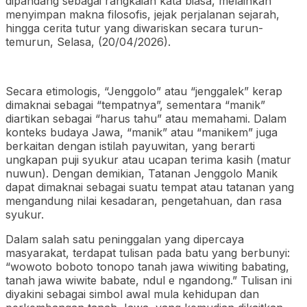
dipandang sebagai rangkaian kata biasa, melainkan
menyimpan makna filosofis, jejak perjalanan sejarah,
hingga cerita tutur yang diwariskan secara turun-
temurun, Selasa, (20/04/2026).
Secara etimologis, “Jenggolo” atau “jenggalek” kerap
dimaknai sebagai “tempatnya”, sementara “manik”
diartikan sebagai “harus tahu” atau memahami. Dalam
konteks budaya Jawa, “manik” atau “manikem” juga
berkaitan dengan istilah payuwitan, yang berarti
ungkapan puji syukur atau ucapan terima kasih (matur
nuwun). Dengan demikian, Tatanan Jenggolo Manik
dapat dimaknai sebagai suatu tempat atau tatanan yang
mengandung nilai kesadaran, pengetahuan, dan rasa
syukur.
Dalam salah satu peninggalan yang dipercaya
masyarakat, terdapat tulisan pada batu yang berbunyi:
“wowoto boboto tonopo tanah jawa wiwiting babating,
tanah jawa wiwite babate, ndul e ngandong.” Tulisan ini
diyakini sebagai simbol awal mula kehidupan dan