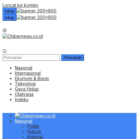
Loncat ke konten
tutup
tutup
Menu Mobile
Pencarian
Nasional
Internasional
Ekonomi & Bisnis
Teknologi
Gaya Hidup
Olahraga
Indeks
Nasional
Politik
Hukum
Kriminal