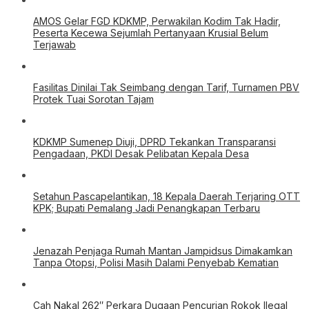
AMOS Gelar FGD KDKMP, Perwakilan Kodim Tak Hadir,
Peserta Kecewa Sejumlah Pertanyaan Krusial Belum
Terjawab
Fasilitas Dinilai Tak Seimbang dengan Tarif, Turnamen PBV
Protek Tuai Sorotan Tajam
KDKMP Sumenep Diuji, DPRD Tekankan Transparansi
Pengadaan, PKDI Desak Pelibatan Kepala Desa
Setahun Pascapelantikan, 18 Kepala Daerah Terjaring OTT
KPK; Bupati Pemalang Jadi Penangkapan Terbaru
Jenazah Penjaga Rumah Mantan Jampidsus Dimakamkan
Tanpa Otopsi, Polisi Masih Dalami Penyebab Kematian
Cah Nakal 262″ Perkara Dugaan Pencurian Rokok Ilegal