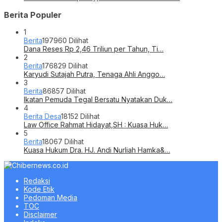
Berita Populer
1
Berita
197960 Dilihat
Dana Reses Rp 2,46 Triliun per Tahun, Ti…
2
Berita
176829 Dilihat
Karyudi Sutajah Putra, Tenaga Ahli Anggo…
3
Berita
86857 Dilihat
Ikatan Pemuda Tegal Bersatu Nyatakan Duk…
4
Berita Desa
18152 Dilihat
Law Office Rahmat Hidayat,SH : Kuasa Huk…
5
Berita
18067 Dilihat
Kuasa Hukum Dra. HJ. Andi Nurliah Hamka&…
Redaksi
Kode Etik
Pedoman Media
TOC
Disclaimer