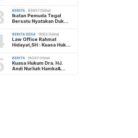
3
BERITA
86857 Dilihat
Ikatan Pemuda Tegal
Bersatu Nyatakan Duk…
4
BERITA DESA
18152 Dilihat
Law Office Rahmat
Hidayat,SH : Kuasa Huk…
5
BERITA
18067 Dilihat
Kuasa Hukum Dra. HJ.
Andi Nurliah Hamka&…