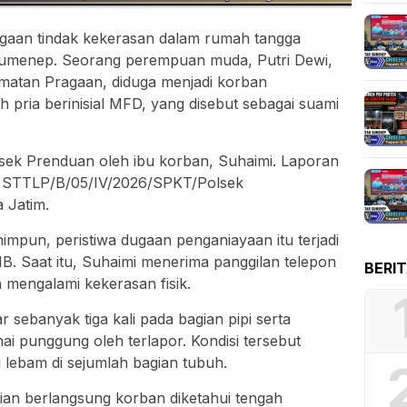
aan tindak kekerasan dalam rumah tangga
Sumenep. Seorang perempuan muda, Putri Dewi,
atan Pragaan, diduga menjadi korban
 pria berinisial MFD, yang disebut sebagai suami
olsek Prenduan oleh ibu korban, Suhaimi. Laporan
: STTLP/B/05/IV/2026/SPKT/Polsek
 Jatim.
impun, peristiwa dugaan penganiayaan itu terjadi
B. Saat itu, Suhaimi menerima panggilan telepon
BERI
 mengalami kekerasan fisik.
 sebanyak tiga kali pada bagian pipi serta
ai punggung oleh terlapor. Kondisi tersebut
ebam di sejumlah bagian tubuh.
dian berlangsung korban diketahui tengah