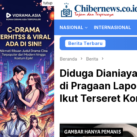
Loncat
tutup
ke
konten
NASIONAL
INTERNASIONAL
Berita Terbaru
Kolaborasi Pa
Beranda
Berita
Diduga Dianiaya
di Pragaan Lapor
Ikut Terseret Ko