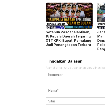
Setahun Pascapelantikan,
Jen
18 Kepala Daerah Terjaring
Man
OTT KPK; Bupati Pemalang
Dim
Jadi Penangkapan Terbaru
Poli
Pen
Tinggalkan Balasan
Alamat email Anda tidak akan dipublikasika