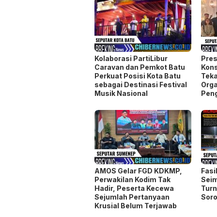
Kolaborasi PartiLibur
Pres
Caravan dan Pemkot Batu
Kons
Perkuat Posisi Kota Batu
Teka
sebagai Destinasi Festival
Orga
Musik Nasional
Pen
AMOS Gelar FGD KDKMP,
Fasi
Perwakilan Kodim Tak
Seim
Hadir, Peserta Kecewa
Turn
Sejumlah Pertanyaan
Soro
Krusial Belum Terjawab