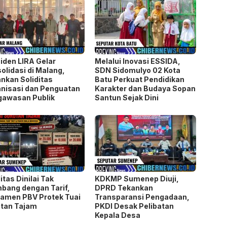
iden LIRA Gelar
Melalui Inovasi ESSIDA,
olidasi di Malang,
SDN Sidomulyo 02 Kota
nkan Soliditas
Batu Perkuat Pendidikan
nisasi dan Penguatan
Karakter dan Budaya Sopan
gawasan Publik
Santun Sejak Dini
litas Dinilai Tak
KDKMP Sumenep Diuji,
bang dengan Tarif,
DPRD Tekankan
amen PBV Protek Tuai
Transparansi Pengadaan,
tan Tajam
PKDI Desak Pelibatan
Kepala Desa