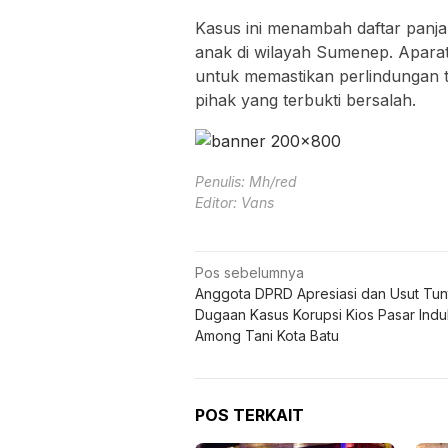
Kasus ini menambah daftar panj
anak di wilayah Sumenep. Aparat
untuk memastikan perlindungan 
pihak yang terbukti bersalah.
Penulis: Mh/red
Editor: Vans
Navigasi
Pos sebelumnya
Anggota DPRD Apresiasi dan Usut Tun
pos
Dugaan Kasus Korupsi Kios Pasar Indu
Among Tani Kota Batu
POS TERKAIT