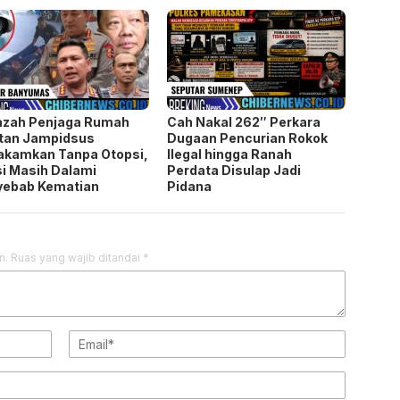
azah Penjaga Rumah
Cah Nakal 262″ Perkara
tan Jampidsus
Dugaan Pencurian Rokok
akamkan Tanpa Otopsi,
Ilegal hingga Ranah
si Masih Dalami
Perdata Disulap Jadi
yebab Kematian
Pidana
n.
Ruas yang wajib ditandai
*