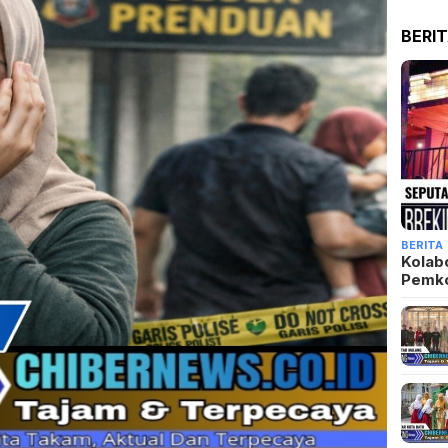
BERI
BERITA
Kolab
Pemk