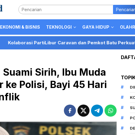
Pencaria
EKONOMI & BISNIS
TEKNOLOGI
GAYA HIDUP
OLAH
rtiLibur Caravan dan Pemkot Batu Perkuat Posisi Kota Batu
DAFT
 Suami Sirih, Ibu Muda
TOPI
 ke Polisi, Bayi 45 Hari
D
nflik
K
S
P
DE