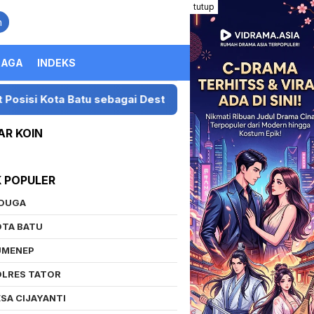
tutup
n
RAGA
INDEKS
 sebagai Destinasi Festival Musik Nasional
Presiden
AR KOIN
K POPULER
IDUGA
OTA BATU
UMENEP
OLRES TATOR
SA CIJAYANTI