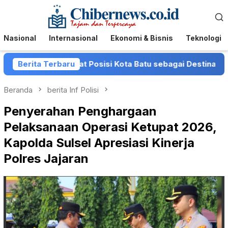
Loncat
Menu
ke
Mobile
konten
Nasional
Internasional
Ekonomi & Bisnis
Teknologi
atu Perkuat Posisi Kota Batu sebagai Destinasi Festival M
Berita Terbaru
Beranda
berita Inf Polisi
Penyerahan Penghargaan
Pelaksanaan Operasi Ketupat 2026,
Kapolda Sulsel Apresiasi Kinerja
Polres Jajaran