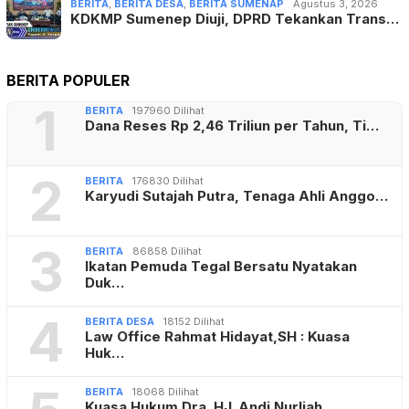
BERITA
,
BERITA DESA
,
BERITA SUMENAP
Agustus 3, 2026
KDKMP Sumenep Diuji, DPRD Tekankan Trans…
BERITA POPULER
1
BERITA
197960 Dilihat
Dana Reses Rp 2,46 Triliun per Tahun, Ti…
2
BERITA
176830 Dilihat
Karyudi Sutajah Putra, Tenaga Ahli Anggo…
3
BERITA
86858 Dilihat
Ikatan Pemuda Tegal Bersatu Nyatakan
Duk…
4
BERITA DESA
18152 Dilihat
Law Office Rahmat Hidayat,SH : Kuasa
Huk…
BERITA
18068 Dilihat
Kuasa Hukum Dra. HJ. Andi Nurliah