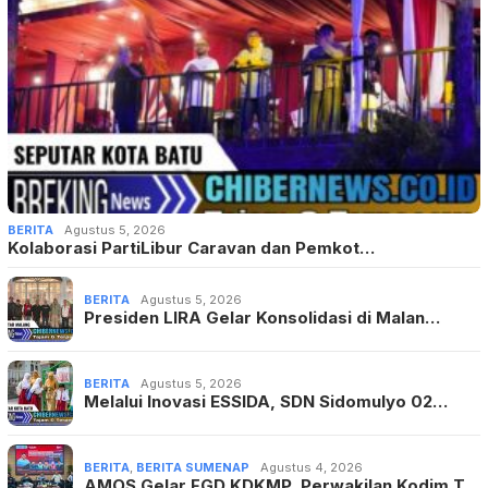
BERITA
Agustus 5, 2026
Kolaborasi PartiLibur Caravan dan Pemkot…
BERITA
Agustus 5, 2026
Presiden LIRA Gelar Konsolidasi di Malan…
BERITA
Agustus 5, 2026
Melalui Inovasi ESSIDA, SDN Sidomulyo 02…
BERITA
,
BERITA SUMENAP
Agustus 4, 2026
AMOS Gelar FGD KDKMP, Perwakilan Kodim T…