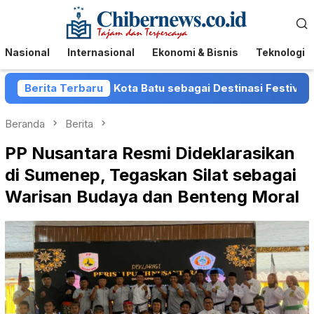
Loncat
Menu
ke
Mobile
konten
Nasional
Internasional
Ekonomi & Bisnis
Teknologi
osisi Kota Batu sebagai Destinasi Festival Musik Nasional
Berita Terbaru
Beranda
Berita
PP Nusantara Resmi Dideklarasikan
di Sumenep, Tegaskan Silat sebagai
Warisan Budaya dan Benteng Moral