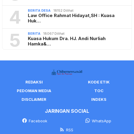
4
BERITA DESA
18152 Dilihat
Law Office Rahmat Hidayat,SH : Kuasa
Huk…
5
BERITA
18067 Dilihat
Kuasa Hukum Dra. HJ. Andi Nurliah
Hamka&…
REDAKSI
KODE ETIK
PEDOMAN MEDIA
TOC
DISCLAIMER
INDEKS
JARINGAN SOCIAL
Facebook
WhatsApp
RSS