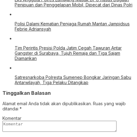
Penipuan dan Penggelapan Mobil, Dipecat dari Dinas Polri
Polisi Dalami Kematian Penjaga Rumah Mantan Jampidsus
Febrie Adriansyah
Tim Perintis Presisi Polda Jatim Cegah Tawuran Antar
Gangster di Surabaya, Tujuh Remaja dan Tiga Sajam
Diamankan
Satresnarkoba Polresta Sumenep Bongkar Jaringan Sabu
Antarwilayah, Tiga Pelaku Ditangkap
Tinggalkan Balasan
Alamat email Anda tidak akan dipublikasikan.
Ruas yang wajib
ditandai
*
Komentar