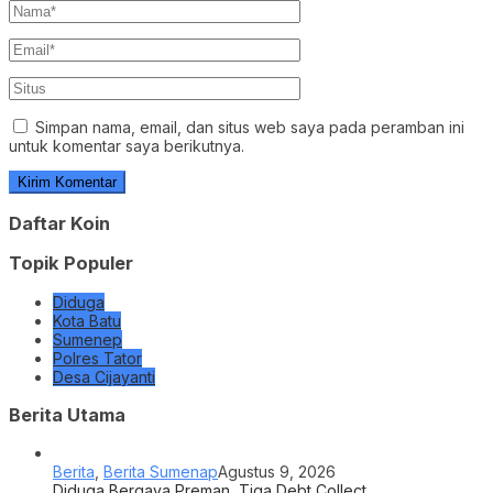
Simpan nama, email, dan situs web saya pada peramban ini
untuk komentar saya berikutnya.
Daftar Koin
Topik Populer
Diduga
Kota Batu
Sumenep
Polres Tator
Desa Cijayanti
Berita Utama
Berita
,
Berita Sumenap
Agustus 9, 2026
Diduga Bergaya Preman, Tiga Debt Collect…