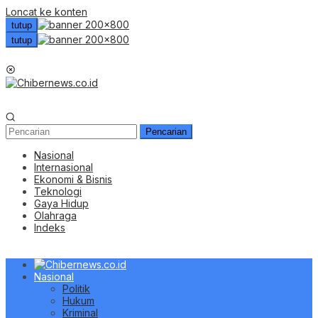
Loncat ke konten
tutup
tutup
Menu Mobile
Pencarian
Nasional
Internasional
Ekonomi & Bisnis
Teknologi
Gaya Hidup
Olahraga
Indeks
Nasional
Politik
Hukum
Kriminal