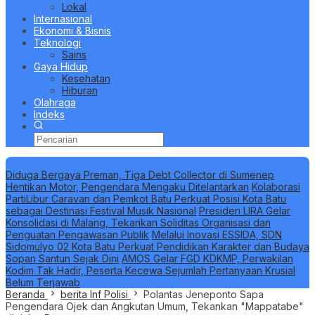
Lokal
Internasional
Ekonomi & Bisnis
Teknologi
Sains
Gaya Hidup
Kesehatan
Hiburan
Olahraga
Indeks
Berita Terbaru
Diduga Bergaya Preman, Tiga Debt Collector di Sumenep
Hentikan Motor, Pengendara Mengaku Ditelantarkan
Kolaborasi
PartiLibur Caravan dan Pemkot Batu Perkuat Posisi Kota Batu
sebagai Destinasi Festival Musik Nasional
Presiden LIRA Gelar
Konsolidasi di Malang, Tekankan Soliditas Organisasi dan
Penguatan Pengawasan Publik
Melalui Inovasi ESSIDA, SDN
Sidomulyo 02 Kota Batu Perkuat Pendidikan Karakter dan Budaya
Sopan Santun Sejak Dini
AMOS Gelar FGD KDKMP, Perwakilan
Kodim Tak Hadir, Peserta Kecewa Sejumlah Pertanyaan Krusial
Belum Terjawab
Beranda
berita Inf Polisi
Polantas Jeneponto Sapa
Pengendara Ojek dan Angkutan Umum, Tekankan "Mappatabe"