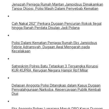
Jenazah Penjaga Rumah Mantan Jampidsus Dimakamkan
Tanpa Otopsi, Polisi Masih Dalami Penyebab Kematian
Cah Nakal 262″ Perkara Dugaan Pencurian Rokok Ilegal
hingga Ranah Perdata Disulap Jadi Pidana
Polisi Dalami Kematian Penjaga Rumah Eks Jampidsus
Febrie Adriansyah, Dugaan Awal Mengarah pada
Kecelakaan
Satreskrim Polres Batu Tetapkan 3 Tersangka Korupsi
KUR-KUPRA, Kerugian Negara Hampir Rp1 Miliar
Delapan Anggota Polisi Ditangkap dalam Kasus Dugaan
Penyalahgunaan Narkoba, Kepercayaan Publik Kembali
Diuji
Eks Anggota Polres Lumajang Masuk DPO Kasus Dugaan