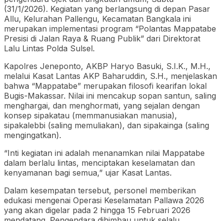
(31/1/2026). Kegiatan yang berlangsung di depan Pasar
Allu, Kelurahan Pallengu, Kecamatan Bangkala ini
merupakan implementasi program “Polantas Mappatabe
Presisi di Jalan Raya & Ruang Publik” dari Direktorat
Lalu Lintas Polda Sulsel.
Kapolres Jeneponto, AKBP Haryo Basuki, S.I.K., M.H.,
melalui Kasat Lantas AKP Baharuddin, S.H., menjelaskan
bahwa “Mappatabe” merupakan filosofi kearifan lokal
Bugis-Makassar. Nilai ini mencakup sopan santun, saling
menghargai, dan menghormati, yang sejalan dengan
konsep sipakatau (memmanusiakan manusia),
sipakalebbi (saling memuliakan), dan sipakainga (saling
mengingatkan).
“Inti kegiatan ini adalah menanamkan nilai Mappatabe
dalam berlalu lintas, menciptakan keselamatan dan
kenyamanan bagi semua,” ujar Kasat Lantas.
Dalam kesempatan tersebut, personel memberikan
edukasi mengenai Operasi Keselamatan Pallawa 2026
yang akan digelar pada 2 hingga 15 Februari 2026
mendatang. Pengendara dihimbau untuk selalu