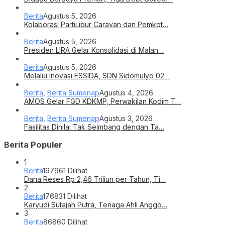
Berita
Agustus 5, 2026
Kolaborasi PartiLibur Caravan dan Pemkot…
Berita
Agustus 5, 2026
Presiden LIRA Gelar Konsolidasi di Malan…
Berita
Agustus 5, 2026
Melalui Inovasi ESSIDA, SDN Sidomulyo 02…
Berita
,
Berita Sumenap
Agustus 4, 2026
AMOS Gelar FGD KDKMP, Perwakilan Kodim T…
Berita
,
Berita Sumenap
Agustus 3, 2026
Fasilitas Dinilai Tak Seimbang dengan Ta…
Berita Populer
1
Berita
197961 Dilihat
Dana Reses Rp 2,46 Triliun per Tahun, Ti…
2
Berita
176831 Dilihat
Karyudi Sutajah Putra, Tenaga Ahli Anggo…
3
Berita
86860 Dilihat