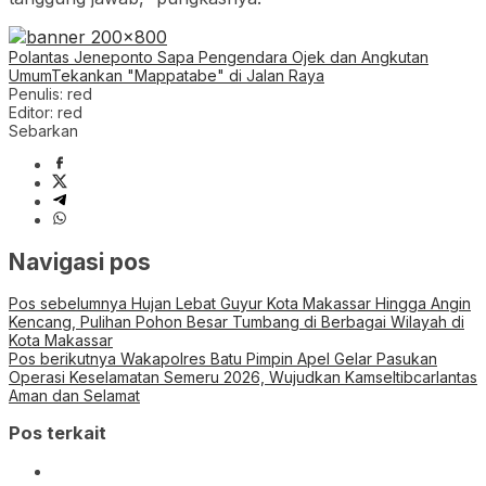
Polantas Jeneponto Sapa Pengendara Ojek dan Angkutan
Umum
Tekankan "Mappatabe" di Jalan Raya
Penulis: red
Editor: red
Sebarkan
Navigasi pos
Pos sebelumnya
Hujan Lebat Guyur Kota Makassar Hingga Angin
Kencang, Pulihan Pohon Besar Tumbang di Berbagai Wilayah di
Kota Makassar
Pos berikutnya
Wakapolres Batu Pimpin Apel Gelar Pasukan
Operasi Keselamatan Semeru 2026, Wujudkan Kamseltibcarlantas
Aman dan Selamat
Pos terkait