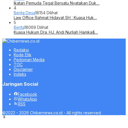
Ikatan Pemuda Tegal Bersatu Nyatakan Duk…
4
Berita Desa
18154 Dilihat
Law Office Rahmat Hidayat,SH : Kuasa Huk…
5
Berita
18069 Dilihat
Kuasa Hukum Dra. HJ. Andi Nurliah Hamka&…
Redaksi
Kode Etik
Pedoman Media
TOC
Disclaimer
Indeks
Jaringan Social
Facebook
WhatsApp
RSS
©2022 - 2026 Chibernews.co.id - All rights reserved.