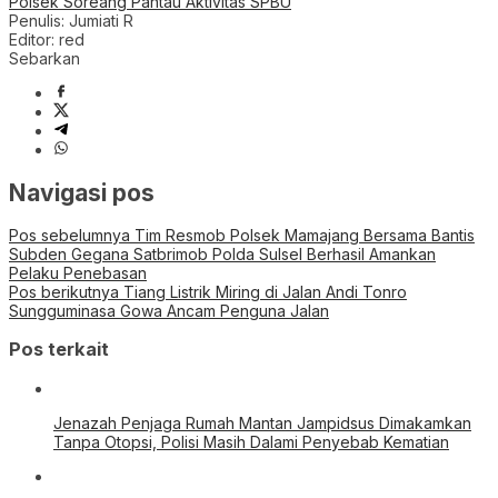
Polsek Soreang Pantau Aktivitas SPBU
Penulis: Jumiati R
Editor: red
Sebarkan
Navigasi pos
Pos sebelumnya
Tim Resmob Polsek Mamajang Bersama Bantis
Subden Gegana Satbrimob Polda Sulsel Berhasil Amankan
Pelaku Penebasan
Pos berikutnya
Tiang Listrik Miring di Jalan Andi Tonro
Sungguminasa Gowa Ancam Penguna Jalan
Pos terkait
Jenazah Penjaga Rumah Mantan Jampidsus Dimakamkan
Tanpa Otopsi, Polisi Masih Dalami Penyebab Kematian