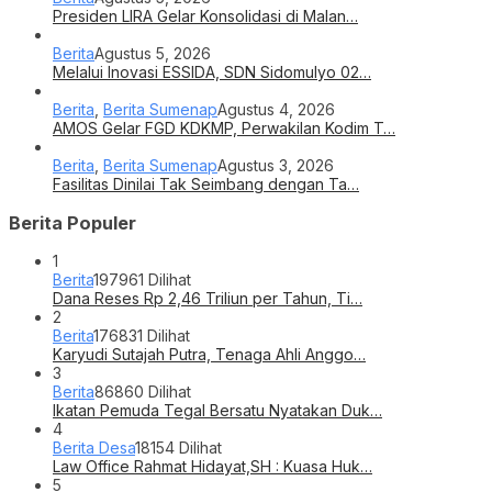
Presiden LIRA Gelar Konsolidasi di Malan…
Berita
Agustus 5, 2026
Melalui Inovasi ESSIDA, SDN Sidomulyo 02…
Berita
,
Berita Sumenap
Agustus 4, 2026
AMOS Gelar FGD KDKMP, Perwakilan Kodim T…
Berita
,
Berita Sumenap
Agustus 3, 2026
Fasilitas Dinilai Tak Seimbang dengan Ta…
Berita Populer
1
Berita
197961 Dilihat
Dana Reses Rp 2,46 Triliun per Tahun, Ti…
2
Berita
176831 Dilihat
Karyudi Sutajah Putra, Tenaga Ahli Anggo…
3
Berita
86860 Dilihat
Ikatan Pemuda Tegal Bersatu Nyatakan Duk…
4
Berita Desa
18154 Dilihat
Law Office Rahmat Hidayat,SH : Kuasa Huk…
5