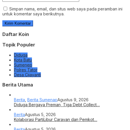
Simpan nama, email, dan situs web saya pada peramban ini
untuk komentar saya berikutnya.
Daftar Koin
Topik Populer
Diduga
Kota Batu
Sumenep
Polres Tator
Desa Cijayanti
Berita Utama
Berita
,
Berita Sumenap
Agustus 9, 2026
Diduga Bergaya Preman, Tiga Debt Collect…
Berita
Agustus 5, 2026
Kolaborasi PartiLibur Caravan dan Pemkot…
Berita
Agustus 5, 2026