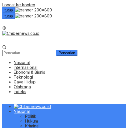
Loncat ke konten
tutup
tutup
Menu Mobile
Pencarian
Nasional
Internasional
Ekonomi & Bisnis
Teknologi
Gaya Hidup
Olahraga
Indeks
Nasional
Politik
Hukum
Kriminal