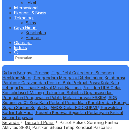
Lokal
Internasional
Ekonomi & Bisnis
Teknologi
Sains
Gaya Hidup
Kesehatan
Hiburan
Olahraga
Indeks
Berita Terbaru
Diduga Bergaya Preman, Tiga Debt Collector di Sumenep
Hentikan Motor, Pengendara Mengaku Ditelantarkan
Kolaborasi
PartiLibur Caravan dan Pemkot Batu Perkuat Posisi Kota Batu
sebagai Destinasi Festival Musik Nasional
Presiden LIRA Gelar
Konsolidasi di Malang, Tekankan Soliditas Organisasi dan
Penguatan Pengawasan Publik
Melalui Inovasi ESSIDA, SDN
Sidomulyo 02 Kota Batu Perkuat Pendidikan Karakter dan Budaya
Sopan Santun Sejak Dini
AMOS Gelar FGD KDKMP, Perwakilan
Kodim Tak Hadir, Peserta Kecewa Sejumlah Pertanyaan Krusial
Belum Terjawab
Beranda
berita Inf Polisi
Patroli Polsek Soreang Pantau
Aktivitas SPBU, Pastikan Situasi Tetap Kondusif Pasca Isu