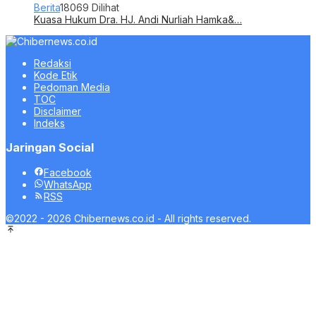
Berita
18069 Dilihat
Kuasa Hukum Dra. HJ. Andi Nurliah Hamka&…
Redaksi
Kode Etik
Pedoman Media
TOC
Disclaimer
Indeks
Jaringan Social
Facebook
WhatsApp
RSS
©2022 - 2026 Chibernews.co.id - All rights reserved.