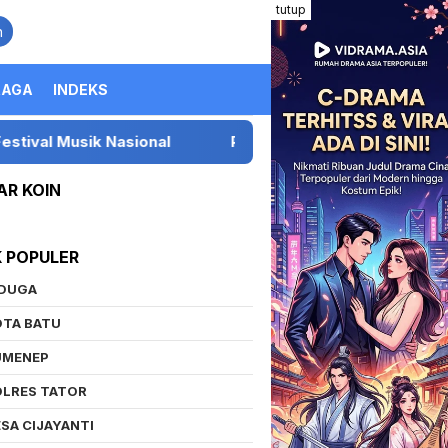
tutup
n
RAGA
INDEKS
usik Nasional
Presiden LIRA Gelar Konsolidasi di M
AR KOIN
K POPULER
IDUGA
OTA BATU
UMENEP
OLRES TATOR
SA CIJAYANTI