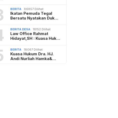
3
BERITA
86857 Dilihat
Ikatan Pemuda Tegal
Bersatu Nyatakan Duk…
4
BERITA DESA
18152 Dilihat
Law Office Rahmat
Hidayat,SH : Kuasa Huk…
5
BERITA
18067 Dilihat
Kuasa Hukum Dra. HJ.
Andi Nurliah Hamka&…