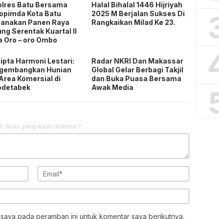
lres Batu Bersama
Halal Bihalal 1446 Hijriyah
opimda Kota Batu
2025 M Berjalan Sukses Di
sanakan Panen Raya
Rangkaikan Milad Ke 23.
ng Serentak Kuartal II
 Oro – oro Ombo
ipta Harmoni Lestari:
Radar NKRI Dan Makassar
gembangkan Hunian
Global Gelar Berbagi Takjil
Area Komersial di
dan Buka Puasa Bersama
odetabek
Awak Media
n.
Ruas yang wajib ditandai
*
 saya pada peramban ini untuk komentar saya berikutnya.