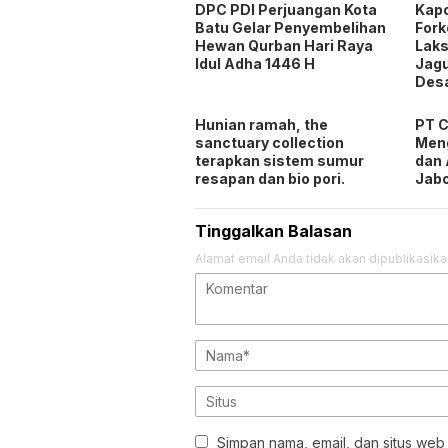
DPC PDI Perjuangan Kota
Kapo
Batu Gelar Penyembelihan
Fork
Hewan Qurban Hari Raya
Lak
Idul Adha 1446 H
Jagu
Desa
Hunian ramah, the
PT C
sanctuary collection
Men
terapkan sistem sumur
dan 
resapan dan bio pori.
Jab
Tinggalkan Balasan
Alamat email Anda tidak akan dipublikasika
Simpan nama, email, dan situs web