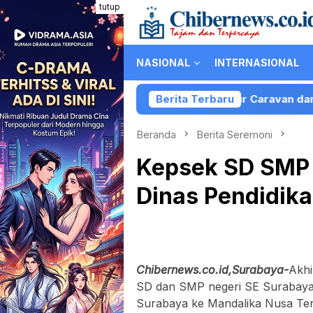
Loncat
tutup
ke
konten
NASIONAL
INTERNASIONAL
Kolaborasi PartiLibur Caravan dan Pemkot B
Berita Terbaru
Beranda
Berita Seremoni
Kepsek SD SMP 
Dinas Pendidik
Chibernews.co.id,Surabaya-
Akhi
SD dan SMP negeri SE Surabaya s
Surabaya ke Mandalika Nusa Teng