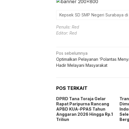
Kepsek SD SMP Negeri Surabaya di 
Penulis: Red
Editor: Red
Navigasi
Pos sebelumnya
Optimalkan Pelayanan ‘Polantas Meny
pos
Hadir Melayani Masyarakat
POS TERKAIT
DPRD Tana Toraja Gelar
Tra
Rapat Paripurna Rancang
Dimu
APBD KUA-PPAS Tahun
Indo
Anggaran 2026 Hingga Rp.1
Sele
Triliun
Berg