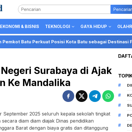
Pencaria
EKONOMI & BISNIS
TEKNOLOGI
GAYA HIDUP
OLAH
atu Perkuat Posisi Kota Batu sebagai Destinasi Festival M
DAFT
Negeri Surabaya di Ajak
TOPI
an Ke Mandalika
D
K
S
r September 2025 seluruh kepala sekolah tingkat
P
ecara diam diam diajak Dinas pendidikan
DE
gara Barat dengan biaya gratis dan ditanggung