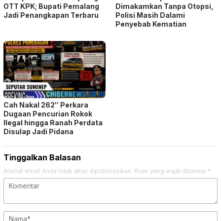
OTT KPK; Bupati Pemalang
Dimakamkan Tanpa Otopsi,
Jadi Penangkapan Terbaru
Polisi Masih Dalami
Penyebab Kematian
Cah Nakal 262″ Perkara
Dugaan Pencurian Rokok
Ilegal hingga Ranah Perdata
Disulap Jadi Pidana
Tinggalkan Balasan
Alamat email Anda tidak akan dipublikasikan.
Ruas yang wajib ditandai
*