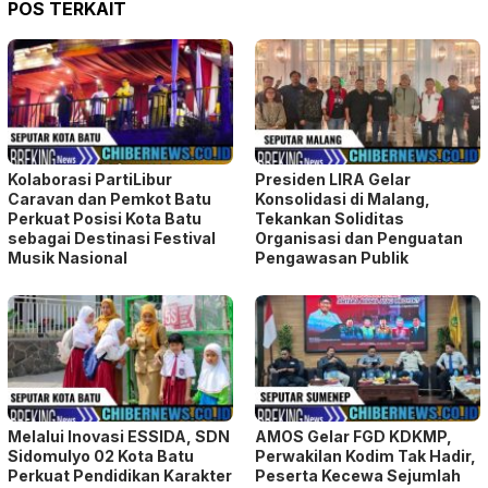
POS TERKAIT
Kolaborasi PartiLibur
Presiden LIRA Gelar
Caravan dan Pemkot Batu
Konsolidasi di Malang,
Perkuat Posisi Kota Batu
Tekankan Soliditas
sebagai Destinasi Festival
Organisasi dan Penguatan
Musik Nasional
Pengawasan Publik
Melalui Inovasi ESSIDA, SDN
AMOS Gelar FGD KDKMP,
Sidomulyo 02 Kota Batu
Perwakilan Kodim Tak Hadir,
Perkuat Pendidikan Karakter
Peserta Kecewa Sejumlah