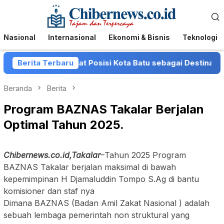
Loncat
Menu
ke
Mobile
konten
Nasional
Internasional
Ekonomi & Bisnis
Teknologi
tu Perkuat Posisi Kota Batu sebagai Destinasi Festival Mu
Berita Terbaru
Beranda
Berita
Program BAZNAS Takalar Berjalan
Optimal Tahun 2025.
Chibernews.co.id,Takalar
–Tahun 2025 Program
BAZNAS Takalar berjalan maksimal di bawah
kepemimpinan H Djamaluddin Tompo S.Ag di bantu
komisioner dan staf nya
Dimana BAZNAS (Badan Amil Zakat Nasional ) adalah
sebuah lembaga pemerintah non struktural yang