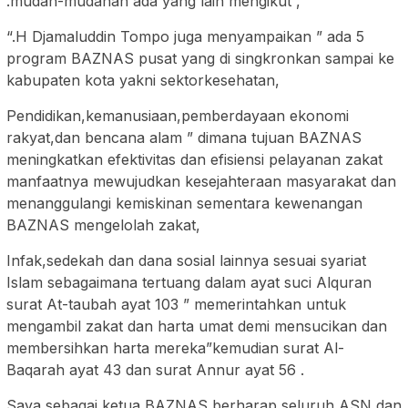
.mudah-mudahan ada yang lain mengikut ,
“.H Djamaluddin Tompo juga menyampaikan ” ada 5
program BAZNAS pusat yang di singkronkan sampai ke
kabupaten kota yakni sektorkesehatan,
Pendidikan,kemanusiaan,pemberdayaan ekonomi
rakyat,dan bencana alam ” dimana tujuan BAZNAS
meningkatkan efektivitas dan efisiensi pelayanan zakat
manfaatnya mewujudkan kesejahteraan masyarakat dan
menanggulangi kemiskinan sementara kewenangan
BAZNAS mengelolah zakat,
Infak,sedekah dan dana sosial lainnya sesuai syariat
Islam sebagaimana tertuang dalam ayat suci Alquran
surat At-taubah ayat 103 ” memerintahkan untuk
mengambil zakat dan harta umat demi mensucikan dan
membersihkan harta mereka”kemudian surat Al-
Baqarah ayat 43 dan surat Annur ayat 56 .
Saya sebagai ketua BAZNAS berharap seluruh ASN dan