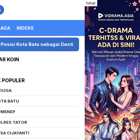
tutup
n
RAGA
INDEKS
agai Destinasi Festival Musik Nasional
Presiden LIR
AR KOIN
K POPULER
IDUGA
OTA BATU
UMENEP
OLRES TATOR
SA CIJAYANTI