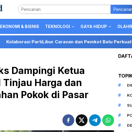
Pencaria
EKONOMI & BISNIS
TEKNOLOGI
GAYA HIDUP
OLAH
ibur Caravan dan Pemkot Batu Perkuat Posisi Kota Batu seb
DAFT
s Dampingi Ketua
TOPI
I Tinjau Harga dan
D
han Pokok di Pasar
K
S
P
DE