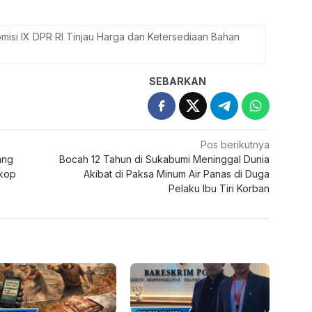
Pos berikutnya
ang
Bocah 12 Tahun di Sukabumi Meninggal Dunia
skop
Akibat di Paksa Minum Air Panas di Duga
Pelaku Ibu Tiri Korban
ek Koperasi di
Kuasa Hukum Korban
enep Memanas,
Datangi Mabes Polri, Kasus
an Intervensi dan
Dugaan Kekerasan Seksual
ambilalihan Sepihak
Oknum Polisi Sumenep
ungkap
Dikawal hingga Tuntas