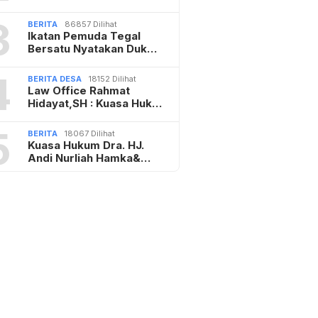
3
BERITA
86857 Dilihat
Ikatan Pemuda Tegal
Bersatu Nyatakan Duk…
4
BERITA DESA
18152 Dilihat
Law Office Rahmat
Hidayat,SH : Kuasa Huk…
5
BERITA
18067 Dilihat
Kuasa Hukum Dra. HJ.
Andi Nurliah Hamka&…