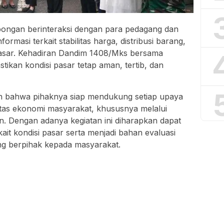
bongan berinteraksi dengan para pedagang dan
masi terkait stabilitas harga, distribusi barang,
 di pasar. Kehadiran Dandim 1408/Mks bersama
ikan kondisi pasar tetap aman, tertib, dan
bahwa pihaknya siap mendukung setiap upaya
itas ekonomi masyarakat, khususnya melalui
. Dengan adanya kegiatan ini diharapkan dapat
it kondisi pasar serta menjadi bahan evaluasi
ng berpihak kepada masyarakat.
isi IX DPR RI Tinjau Harga dan Ketersediaan Bahan
SEBARKAN