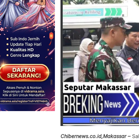
Chibernews.co.id,Makassar –
Sa