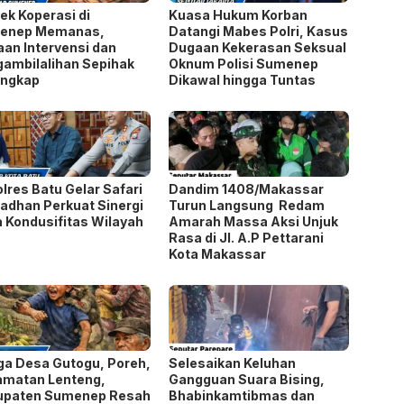
lres Batu Gelar Safari
Dandim 1408/Makassar
dhan Perkuat Sinergi
Turun Langsung Redam
 Kondusifitas Wilayah
Amarah Massa Aksi Unjuk
Rasa di Jl. A.P Pettarani
Kota Makassar
a Desa Gutogu, Poreh,
Selesaikan Keluhan
amatan Lenteng,
Gangguan Suara Bising,
upaten Sumenep Resah
Bhabinkamtibmas dan
rang Monyet Liar
Babinsa di Parepare
Lakukan Ini
n.
Ruas yang wajib ditandai
*