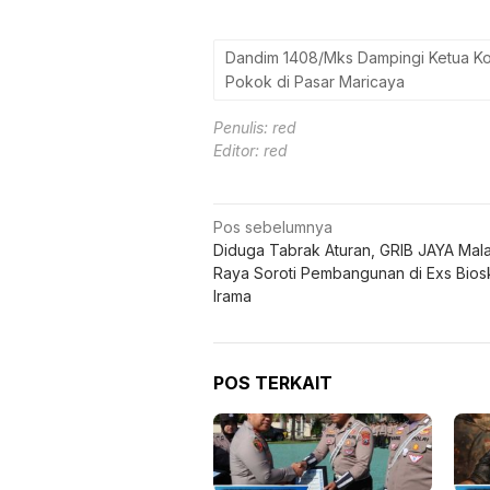
Editor: red
Navigasi
Pos sebelumnya
Diduga Tabrak Aturan, GRIB JAYA Mal
pos
Raya Soroti Pembangunan di Exs Bio
Irama
POS TERKAIT
Kapolres Batu Apresiasi
Proy
Personel Berprestasi dan
Sum
Beri Penghargaan
Duga
Peng
Ter