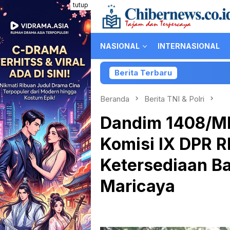
Loncat
tutup
ke
konten
NASIONAL
INTERNASIONAL
Berita Terbaru
Kolaborasi PartiL
Beranda
Berita TNI & Polri
Dandim 1408/Mk
Komisi IX DPR R
Ketersediaan Ba
Maricaya