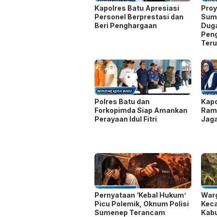
Polres Batu dan
Kapo
Forkopimda Siap Amankan
Rama
Perayaan Idul Fitri
Jaga
Pernyataan ‘Kebal Hukum’
Warg
Picu Polemik, Oknum Polisi
Kec
Sumenep Terancam
Kab
Dilaporkan ke Bareskrim
Dise
Tinggalkan Balasan
Alamat email Anda tidak akan dipublikasika