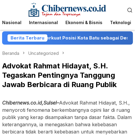
Loncat
Menu
ke
Mobile
konten
Nasional
Internasional
Ekonomi & Bisnis
Teknologi
kot Batu Perkuat Posisi Kota Batu sebagai Destinasi Festi
Berita Terbaru
Beranda
Uncategorized
Advokat Rahmat Hidayat, S.H.
Tegaskan Pentingnya Tanggung
Jawab Berbicara di Ruang Publik
Chibernews.co.id,Sulsel–
Advokat Rahmat Hidayat, S.H.,
menyoroti fenomena berkembangnya opini liar di ruang
publik yang kerap disampaikan tanpa dasar fakta. Dalam
keterangannya, ia menegaskan bahwa kebebasan
berbicara tidak berarti kebebasan untuk menyebarkan