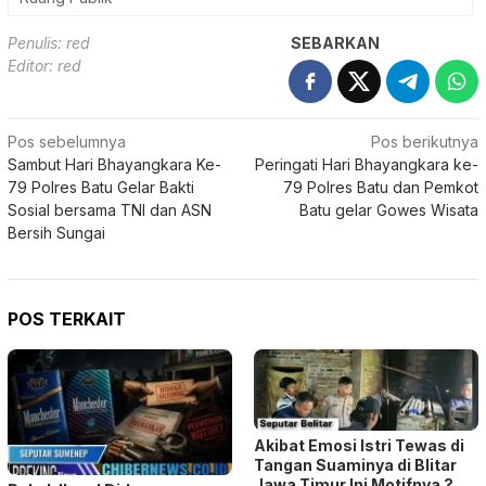
Navigasi
Pos sebelumnya
Pos berikutnya
Sambut Hari Bhayangkara Ke-
Peringati Hari Bhayangkara ke-
pos
79 Polres Batu Gelar Bakti
79 Polres Batu dan Pemkot
Sosial bersama TNI dan ASN
Batu gelar Gowes Wisata
Bersih Sungai
POS TERKAIT
Akibat Emosi Istri Tewas di
Tangan Suaminya di Blitar
Jawa Timur Ini Motifnya.?
Rokok Ilegal Diduga
Dilindungi, Aroma
Permainan Kotor di Balik
Penanganan Kasus Polres
Pamekasan Kian Menyengat