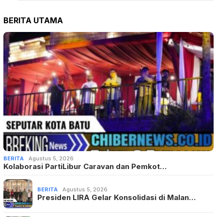
BERITA
Agustus 5, 2026
Kolaborasi PartiLibur Caravan dan Pemkot…
BERITA
Agustus 5, 2026
Presiden LIRA Gelar Konsolidasi di Malan…
BERITA
Agustus 5, 2026
Melalui Inovasi ESSIDA, SDN Sidomulyo 02…
BERITA
,
BERITA SUMENAP
Agustus 4, 2026
AMOS Gelar FGD KDKMP, Perwakilan Kodim T…