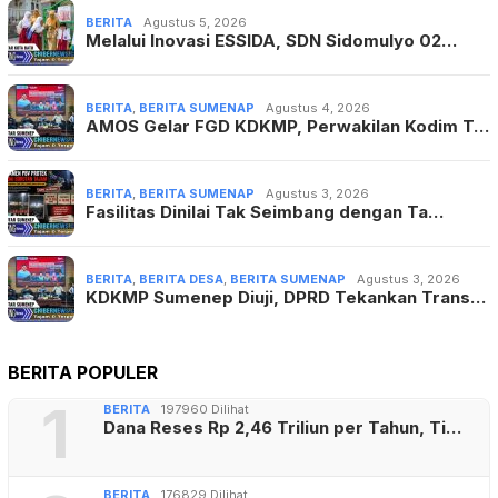
BERITA
,
BERITA SUMENAP
Agustus 3, 2026
Fasilitas Dinilai Tak Seimbang dengan Ta…
BERITA
,
BERITA DESA
,
BERITA SUMENAP
Agustus 3, 2026
KDKMP Sumenep Diuji, DPRD Tekankan Trans…
BERITA POPULER
1
BERITA
197960 Dilihat
Dana Reses Rp 2,46 Triliun per Tahun, Ti…
2
BERITA
176829 Dilihat
Karyudi Sutajah Putra, Tenaga Ahli Anggo…
3
BERITA
86858 Dilihat
Ikatan Pemuda Tegal Bersatu Nyatakan
Duk…