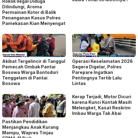
Akibat Tergelincir di Tanggul
Operasi Keselamatan 2026
Pemecah Ombak Pantai
Segera Digelar, Polres
Bosowa Warga Bontoduri
Parepare Ingatkan
Tenggelam di Pantai
Pentingnya Tertib Lalu
Bosowa
Lintas
Kerap Terjadi, Motor Dicuri
karena Kunci Kontak Masih
Melengket, Kasat Reskrim
Imbau Warga Tak Abai
Pastikan Pendidikan
Menjangkau Anak Kurang
Mampu, Wapres Tinjau
SRMA 41 Biak
Wujud Kehadiran Polri,
Presiden Prabowo Subianto
Wakapolres Tana Toraja
Malam Tahun Baru 2026
Ikuti Upacara Hari Amal
Bersama Warga
Bhakti ke-80 Kemenag RI
Kec.Tapanuli Selatan
Selama Pascabencana