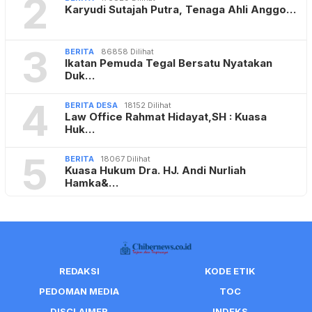
4
BERITA DESA
18152 Dilihat
Law Office Rahmat Hidayat,SH : Kuasa
Huk…
5
BERITA
18067 Dilihat
Kuasa Hukum Dra. HJ. Andi Nurliah
Hamka&…
REDAKSI
KODE ETIK
PEDOMAN MEDIA
TOC
DISCLAIMER
INDEKS
JARINGAN SOCIAL
Facebook
WhatsApp
RSS