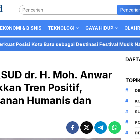
Pencaria
EKONOMI & BISNIS
TEKNOLOGI
GAYA HIDUP
OLAH
ebagai Destinasi Festival Musik Nasional
Presiden L