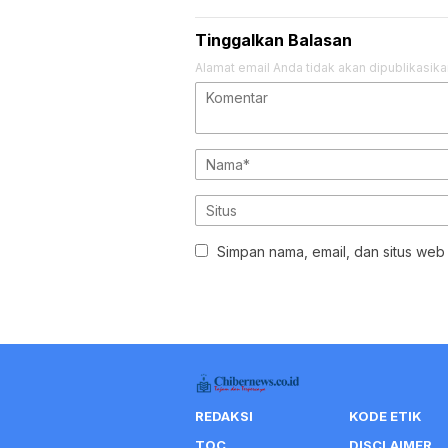
Perwakilan Kodim Tak
Seim
Hadir, Peserta Kecewa
Turn
Sejumlah Pertanyaan
Soro
Krusial Belum Terjawab
Setahun Pascapelantikan,
Jen
18 Kepala Daerah Terjaring
Man
OTT KPK; Bupati Pemalang
Dim
Jadi Penangkapan Terbaru
Poli
Pen
Tinggalkan Balasan
Alamat email Anda tidak akan dipublikasika