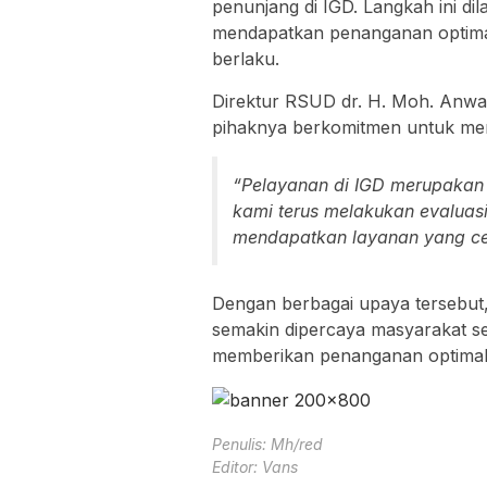
profesional, Jumat, (03/04/2026)
Di bawah kepemimpinan Direktur 
M.Kes, inovasi layanan terus d
peningkatan aspek humanis dalam
hingga pemanfaatan teknologi m
Perbaikan tersebut terlihat dari
menangani pasien yang datang, b
itu, koordinasi antar tenaga medis
proses pelayanan berjalan lebih ef
Tak hanya itu, pihak rumah saki
penunjang di IGD. Langkah ini di
mendapatkan penanganan optimal
berlaku.
Direktur RSUD dr. H. Moh. Anwa
pihaknya berkomitmen untuk mem