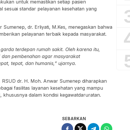
.
RSUD dr. H. Moh. Anwar Sumenep, dr. Erliyati,
igencarkan. Fokus utama pembenahan mencakup
 pelayanan, integrasi sistem layanan terpadu,
odern guna menunjang kinerja tenaga medis.
 semakin responsifnya petugas IGD dalam
aik dalam kondisi darurat maupun rujukan. Selain
 dan unit terkait juga semakin solid, sehingga
ektif dan efisien.
t juga terus memperkuat sarana dan prasarana
lakukan untuk memastikan setiap pasien
 sesuai standar pelayanan kesehatan yang
r Sumenep, dr. Erliyati, M.Kes, menegaskan bahwa
berikan pelayanan terbaik kepada masyarakat.