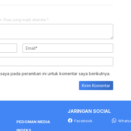
bang dengan Tarif,
DPRD Tekankan
amen PBV Protek Tuai
Transparansi Pengadaan,
tan Tajam
PKDI Desak Pelibatan
Kepala Desa
azah Penjaga Rumah
Cah Nakal 262″ Perkara
tan Jampidsus
Dugaan Pencurian Rokok
akamkan Tanpa Otopsi,
Ilegal hingga Ranah
si Masih Dalami
Perdata Disulap Jadi
yebab Kematian
Pidana
n.
Ruas yang wajib ditandai
*