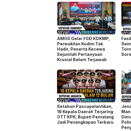
POS TERKAIT
Kolaborasi PartiLibur
Pres
Caravan dan Pemkot Batu
Kons
Perkuat Posisi Kota Batu
Teka
sebagai Destinasi Festival
Orga
Musik Nasional
Pen
AMOS Gelar FGD KDKMP,
Fasi