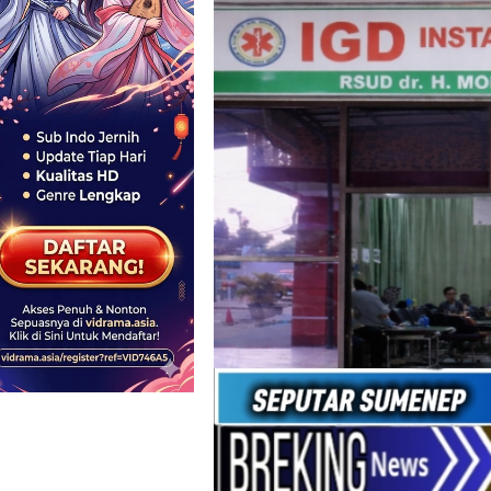
Beranda
Berita
Pelayanan IGD 
Sumenep Tunjukk
Prioritaskan L
Modern