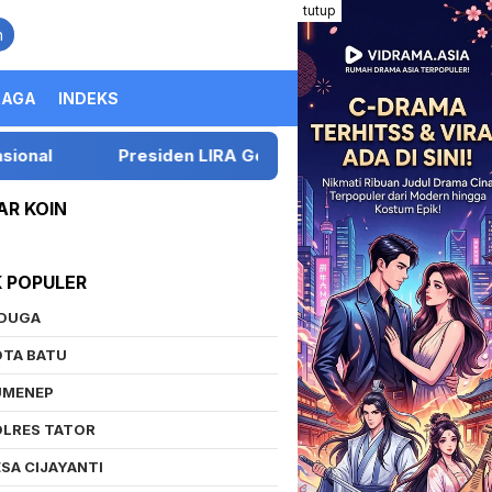
tutup
n
RAGA
INDEKS
IRA Gelar Konsolidasi di Malang, Tekankan Soliditas Orga