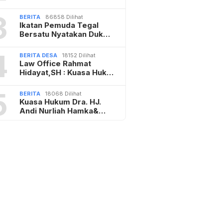
BERITA
Agustus 5, 2026
Presiden LIRA Gelar
Konsolidasi di Malan…
BERITA
Agustus 5, 2026
Melalui Inovasi ESSIDA, SDN
Sidomulyo 02…
BERITA
,
BERITA SUMENAP
Agustus 4,
2026
AMOS Gelar FGD KDKMP,
Perwakilan Kodim T…
BERITA
,
BERITA SUMENAP
Agustus 3,
2026
Fasilitas Dinilai Tak Seimbang
dengan Ta…
BERITA
,
BERITA DESA
,
BERITA
SUMENAP
Agustus 3, 2026
KDKMP Sumenep Diuji, DPRD
Tekankan Trans…