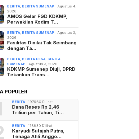
OTA BATU
UMENEP
OLRES TATOR
SA CIJAYANTI
TA UTAMA
Agustus 5, 2026
orasi PartiLibur Caravan dan
ot…