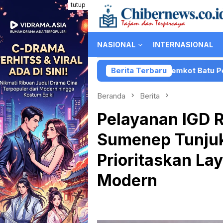
Loncat
tutup
ke
konten
NASIONAL
INTERNASIONAL
iLibur Caravan dan Pemkot Batu Perkuat Posisi Kota Batu s
Berita Terbaru