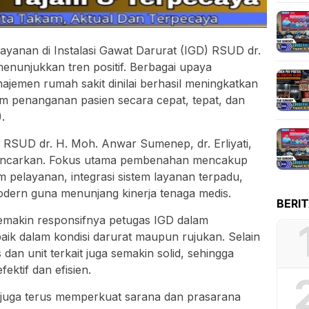
K
S
P
DE
BERI
ayanan di Instalasi Gawat Darurat (IGD) RSUD dr.
nunjukkan tren positif. Berbagai upaya
BERITA
Kolab
emen rumah sakit dinilai berhasil meningkatkan
Pemk
am penanganan pasien secara cepat, tepat, dan