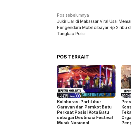
“Pelayanan di IGD merupakan g
kami terus melakukan evalua
mendapatkan layanan yang cep
Dengan berbagai upaya tersebu
semakin dipercaya masyarakat se
memberikan penanganan optimal,
Penulis: Mh/red
Editor: Vans
Navigasi
Pos sebelumnya
Jukir Liar di Makassar Viral Usai Mema
pos
Pengendara Mobil dibayar Rp 2 ribu d
Tangkap Polisi