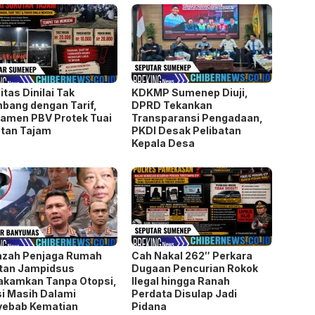
iden LIRA Gelar
Melalui Inovasi ESSIDA,
olidasi di Malang,
SDN Sidomulyo 02 Kota
nkan Soliditas
Batu Perkuat Pendidikan
nisasi dan Penguatan
Karakter dan Budaya Sopan
gawasan Publik
Santun Sejak Dini
litas Dinilai Tak
KDKMP Sumenep Diuji,