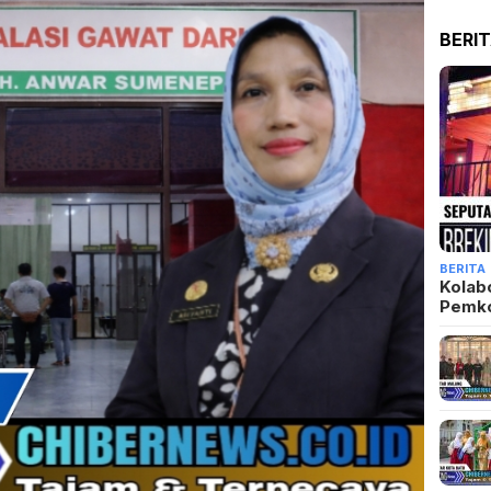
DAFT
RSUD dr. H. Moh. Anwar
an Tren Positif,
ayanan Humanis dan
TOPI
D