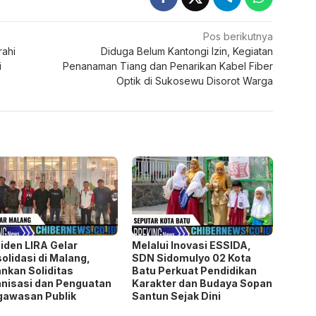
BERI
arda terdepan rumah sakit. Oleh karena itu,
si dan pembenahan agar masyarakat
at, tepat, dan humanis,” ujarnya.
t, RSUD dr. H. Moh. Anwar Sumenep diharapkan
bagai fasilitas layanan kesehatan yang mampu
 khususnya dalam kondisi kegawatdaruratan.
SEBARKAN
Pos berikutnya
rahi
Diduga Belum Kantongi Izin, Kegiatan
i
Penanaman Tiang dan Penarikan Kabel Fiber
Optik di Sukosewu Disorot Warga