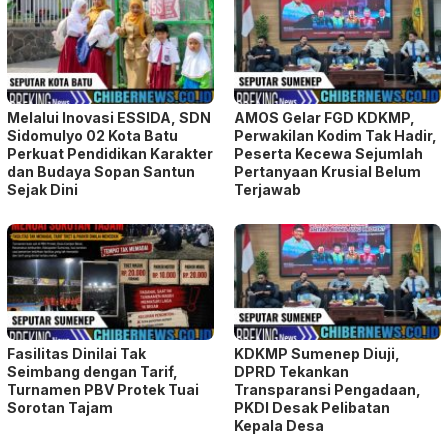
Melalui Inovasi ESSIDA, SDN
AMOS Gelar FGD KDKMP,
Sidomulyo 02 Kota Batu
Perwakilan Kodim Tak Hadir,
Perkuat Pendidikan Karakter
Peserta Kecewa Sejumlah
dan Budaya Sopan Santun
Pertanyaan Krusial Belum
Sejak Dini
Terjawab
Fasilitas Dinilai Tak
KDKMP Sumenep Diuji,
Seimbang dengan Tarif,
DPRD Tekankan
Turnamen PBV Protek Tuai
Transparansi Pengadaan,
Sorotan Tajam
PKDI Desak Pelibatan
Kepala Desa