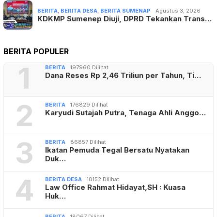
BERITA
,
BERITA DESA
,
BERITA SUMENAP
Agustus 3, 2026
KDKMP Sumenep Diuji, DPRD Tekankan Trans…
BERITA POPULER
1
BERITA
197960 Dilihat
Dana Reses Rp 2,46 Triliun per Tahun, Ti…
2
BERITA
176829 Dilihat
Karyudi Sutajah Putra, Tenaga Ahli Anggo…
3
BERITA
86857 Dilihat
Ikatan Pemuda Tegal Bersatu Nyatakan
Duk…
4
BERITA DESA
18152 Dilihat
Law Office Rahmat Hidayat,SH : Kuasa
Huk…
BERITA
18067 Dilihat