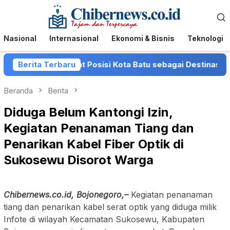
Loncat
Menu
ke
Mobile
konten
Nasional
Internasional
Ekonomi & Bisnis
Teknologi
tu Perkuat Posisi Kota Batu sebagai Destinasi Festival Mus
Berita Terbaru
Beranda
Berita
Diduga Belum Kantongi Izin,
Kegiatan Penanaman Tiang dan
Penarikan Kabel Fiber Optik di
Sukosewu Disorot Warga
Chibernews.co.id, Bojonegoro,–
Kegiatan penanaman
tiang dan penarikan kabel serat optik yang diduga milik
Infote di wilayah Kecamatan Sukosewu, Kabupaten