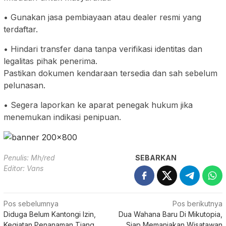
• Gunakan jasa pembiayaan atau dealer resmi yang
terdaftar.
• Hindari transfer dana tanpa verifikasi identitas dan
legalitas pihak penerima.
Pastikan dokumen kendaraan tersedia dan sah sebelum
pelunasan.
• Segera laporkan ke aparat penegak hukum jika
menemukan indikasi penipuan.
Penulis: Mh/red
SEBARKAN
Editor: Vans
Navigasi
Pos sebelumnya
Pos berikutnya
Diduga Belum Kantongi Izin,
Dua Wahana Baru Di Mikutopia,
pos
Kegiatan Penanaman Tiang
Siap Memanjakan Wisatawan