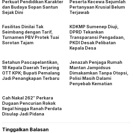
Perkuat Pendidikan Karakter
Peserta Kecewa Sejumlah
dan Budaya Sopan Santun
Pertanyaan Krusial Belum
Sejak Dini
Terjawab
Fasilitas Dinilai Tak
KDKMP Sumenep Diuji,
Seimbang dengan Tarif,
DPRD Tekankan
Turnamen PBV Protek Tuai
Transparansi Pengadaan,
Sorotan Tajam
PKDI Desak Pelibatan
Kepala Desa
Setahun Pascapelantikan,
Jenazah Penjaga Rumah
18 Kepala Daerah Terjaring
Mantan Jampidsus
OTT KPK; Bupati Pemalang
Dimakamkan Tanpa Otopsi,
Jadi Penangkapan Terbaru
Polisi Masih Dalami
Penyebab Kematian
Cah Nakal 262″ Perkara
Dugaan Pencurian Rokok
Ilegal hingga Ranah Perdata
Disulap Jadi Pidana
Tinggalkan Balasan