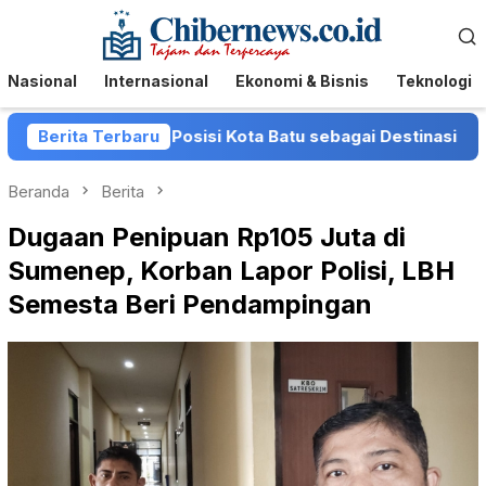
Loncat
Menu
ke
Mobile
konten
Nasional
Internasional
Ekonomi & Bisnis
Teknologi
tu Perkuat Posisi Kota Batu sebagai Destinasi Festival Mu
Berita Terbaru
Beranda
Berita
Dugaan Penipuan Rp105 Juta di
Sumenep, Korban Lapor Polisi, LBH
Semesta Beri Pendampingan