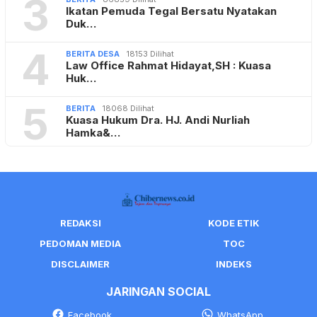
3
Ikatan Pemuda Tegal Bersatu Nyatakan
Duk…
4
BERITA DESA
18153 Dilihat
Law Office Rahmat Hidayat,SH : Kuasa
Huk…
5
BERITA
18068 Dilihat
Kuasa Hukum Dra. HJ. Andi Nurliah
Hamka&…
REDAKSI
KODE ETIK
PEDOMAN MEDIA
TOC
DISCLAIMER
INDEKS
JARINGAN SOCIAL
Facebook
WhatsApp