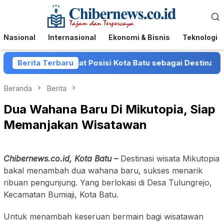
Loncat
Menu
ke
Mobile
konten
Nasional
Internasional
Ekonomi & Bisnis
Teknologi
 Batu Perkuat Posisi Kota Batu sebagai Destinasi Festival 
Berita Terbaru
Beranda
Berita
Dua Wahana Baru Di Mikutopia, Siap
Memanjakan Wisatawan
Chibernews.co.id, Kota Batu –
Destinasi wisata Mikutopia
bakal menambah dua wahana baru, sukses menarik
ribuan pengunjung. Yang berlokasi di Desa Tulungrejo,
Kecamatan Bumiaji, Kota Batu.
Untuk menambah keseruan bermain bagi wisatawan