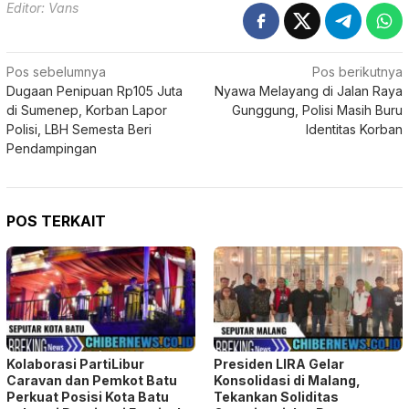
Editor: Vans
Navigasi
Pos sebelumnya
Pos berikutnya
Dugaan Penipuan Rp105 Juta
Nyawa Melayang di Jalan Raya
pos
di Sumenep, Korban Lapor
Gunggung, Polisi Masih Buru
Polisi, LBH Semesta Beri
Identitas Korban
Pendampingan
POS TERKAIT
Kolaborasi PartiLibur
Presiden LIRA Gelar
Caravan dan Pemkot Batu
Konsolidasi di Malang,
Perkuat Posisi Kota Batu
Tekankan Soliditas