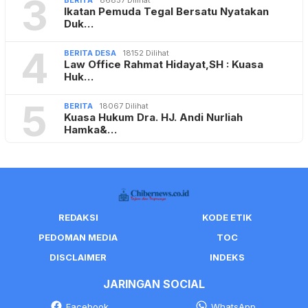
3
BERITA
86857 Dilihat
Ikatan Pemuda Tegal Bersatu Nyatakan
Duk…
4
BERITA DESA
18152 Dilihat
Law Office Rahmat Hidayat,SH : Kuasa
Huk…
5
BERITA
18067 Dilihat
Kuasa Hukum Dra. HJ. Andi Nurliah
Hamka&…
REDAKSI
KODE ETIK
PEDOMAN MEDIA
TOC
DISCLAIMER
INDEKS
JARINGAN SOCIAL
Facebook
WhatsApp