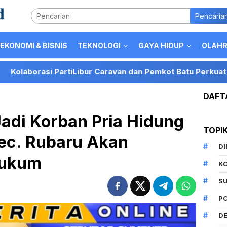
Pencaria
EKONOMI & BISNIS
TEKNOLOGI
GAYA HIDUP
OLAH
iLibur Caravan dan Pemkot Batu Perkuat Posisi Kota Batu se
DAFT
adi Korban Pria Hidung
TOPI
ec. Rubaru Akan
D
Hukum
K
S
P
DE