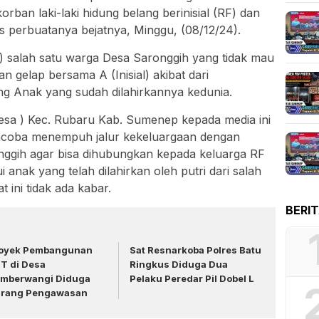
korban laki-laki hidung belang berinisial (RF) dan
s perbuatanya bejatnya, Minggu, (08/12/24).
al) salah satu warga Desa Saronggih yang tidak mau
n gelap bersama A (Inisial) akibat dari
 Anak yang sudah dilahirkannya kedunia.
Desa ) Kec. Rubaru Kab. Sumenep kepada media ini
coba menempuh jalur kekeluargaan dengan
ggih agar bisa dihubungkan kepada keluarga RF
anak yang telah dilahirkan oleh putri dari salah
ini tidak ada kabar.
BERI
oyek Pembangunan
Sat Resnarkoba Polres Batu
T di Desa
Ringkus Diduga Dua
mberwangi Diduga
Pelaku Peredar Pil Dobel L
rang Pengawasan