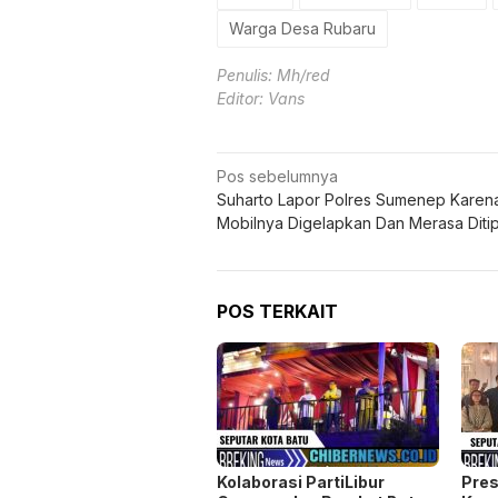
Warga Desa Rubaru
Penulis: Mh/red
Editor: Vans
Navigasi
Pos sebelumnya
Suharto Lapor Polres Sumenep Karen
pos
Mobilnya Digelapkan Dan Merasa Diti
POS TERKAIT
Kolaborasi PartiLibur
Pres