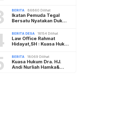
3
BERITA
86860 Dilihat
Ikatan Pemuda Tegal
Bersatu Nyatakan Duk…
4
BERITA DESA
18154 Dilihat
Law Office Rahmat
Hidayat,SH : Kuasa Huk…
5
BERITA
18069 Dilihat
Kuasa Hukum Dra. HJ.
Andi Nurliah Hamka&…