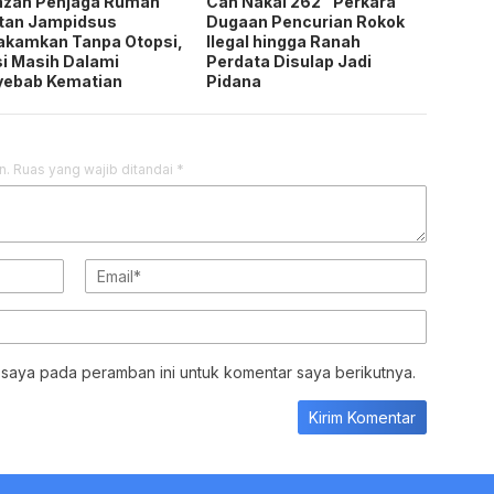
azah Penjaga Rumah
Cah Nakal 262″ Perkara
tan Jampidsus
Dugaan Pencurian Rokok
akamkan Tanpa Otopsi,
Ilegal hingga Ranah
si Masih Dalami
Perdata Disulap Jadi
yebab Kematian
Pidana
n.
Ruas yang wajib ditandai
*
 saya pada peramban ini untuk komentar saya berikutnya.