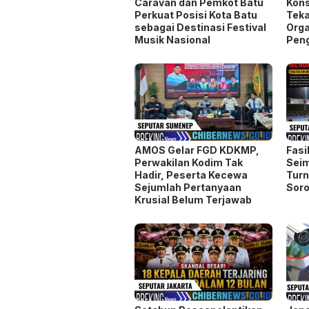
Caravan dan Pemkot Batu
Kons
Perkuat Posisi Kota Batu
Teka
sebagai Destinasi Festival
Orga
Musik Nasional
Pen
AMOS Gelar FGD KDKMP,
Fasi
Perwakilan Kodim Tak
Seim
Hadir, Peserta Kecewa
Turn
Sejumlah Pertanyaan
Soro
Krusial Belum Terjawab