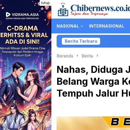
Loncat
tutup
ke
konten
NASIONAL
INTERNASIONAL
Berita Terbaru
Kolaborasi Part
Beranda
Berita
Nahas, Diduga J
Belang Warga K
Tempuh Jalur 