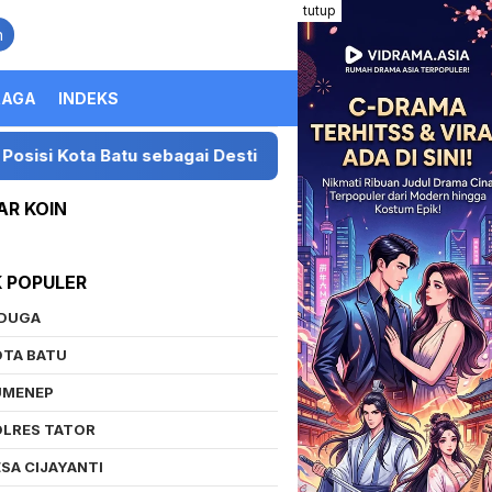
tutup
n
RAGA
INDEKS
bagai Destinasi Festival Musik Nasional
Presiden L
AR KOIN
K POPULER
IDUGA
OTA BATU
UMENEP
OLRES TATOR
SA CIJAYANTI