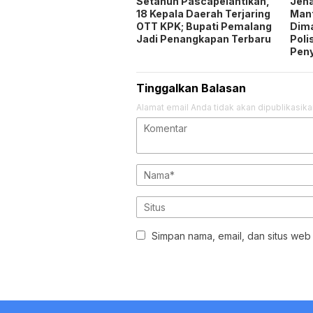
Setahun Pascapelantikan,
Jen
18 Kepala Daerah Terjaring
Man
OTT KPK; Bupati Pemalang
Dim
Jadi Penangkapan Terbaru
Poli
Pen
Tinggalkan Balasan
Alamat email Anda tidak akan dipublikasika
Simpan nama, email, dan situs web