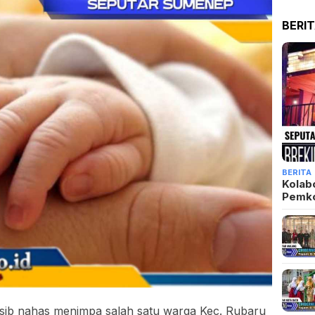
BERI
BERITA
Kolab
Pemk
ib nahas menimpa salah satu warga Kec. Rubaru