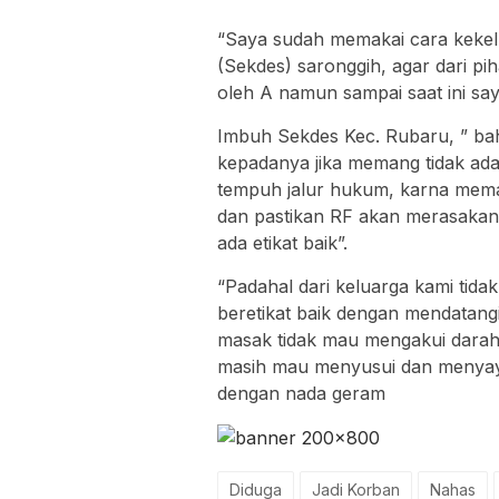
“Saya sudah memakai cara keke
(Sekdes) saronggih, agar dari pi
oleh A namun sampai saat ini sa
Imbuh Sekdes Kec. Rubaru, ” ba
kepadanya jika memang tidak ada e
tempuh jalur hukum, karna mema
dan pastikan RF akan merasakan gi
ada etikat baik”.
“Padahal dari keluarga kami tidak
beretikat baik dengan mendatangi
masak tidak mau mengakui darah
masih mau menyusui dan menyaya
dengan nada geram
Diduga
Jadi Korban
Nahas