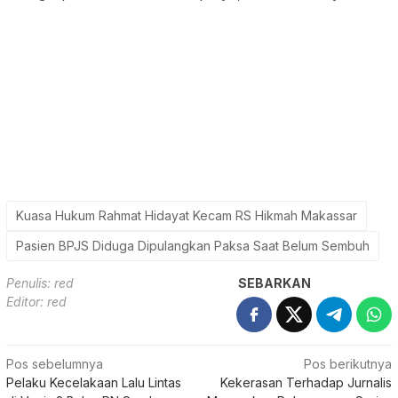
Kuasa Hukum Rahmat Hidayat Kecam RS Hikmah Makassar
Pasien BPJS Diduga Dipulangkan Paksa Saat Belum Sembuh
Penulis: red
SEBARKAN
Editor: red
Navigasi
Pos sebelumnya
Pos berikutnya
Pelaku Kecelakaan Lalu Lintas
Kekerasan Terhadap Jurnalis
pos
di Vonis 2 Bulan PN Surabaya
Merupakan Pelanggaran Serius
Gagal Total Tuntaskan Keadilan
Yang Merusak Kepercayaan
Masyarakat
Publik Jurnalis Butuh
Perlindungan Hukum Yang
Serius