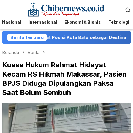
Loncat
Menu
ke
Mobile
konten
Nasional
Internasional
Ekonomi & Bisnis
Teknologi
atu Perkuat Posisi Kota Batu sebagai Destinasi Festival M
Berita Terbaru
Beranda
Berita
Kuasa Hukum Rahmat Hidayat
Kecam RS Hikmah Makassar, Pasien
BPJS Diduga Dipulangkan Paksa
Saat Belum Sembuh