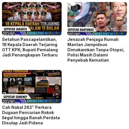
Setahun Pascapelantikan,
Jenazah Penjaga Rumah
18 Kepala Daerah Terjaring
Mantan Jampidsus
OTT KPK; Bupati Pemalang
Dimakamkan Tanpa Otopsi,
Jadi Penangkapan Terbaru
Polisi Masih Dalami
Penyebab Kematian
Cah Nakal 262″ Perkara
Dugaan Pencurian Rokok
Ilegal hingga Ranah Perdata
Disulap Jadi Pidana
Tinggalkan Balasan
Alamat email Anda tidak akan dipublikasikan.
Ruas yang wajib ditandai
*