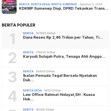
1
BERITA
197960 Dilihat
Dana Reses Rp 2,46 Triliun per Tahun, Ti…
2
BERITA
176830 Dilihat
Karyudi Sutajah Putra, Tenaga Ahli Anggo…
3
BERITA
86859 Dilihat
Ikatan Pemuda Tegal Bersatu Nyatakan
Duk…
4
BERITA DESA
18153 Dilihat
Law Office Rahmat Hidayat,SH : Kuasa
Huk…
5
BERITA
18068 Dilihat
Kuasa Hukum Dra. HJ. Andi Nurliah
Hamka&…