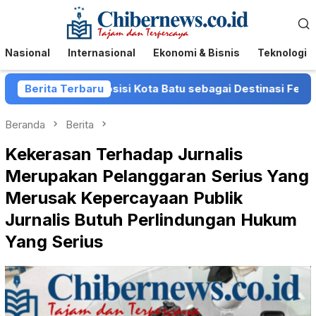
Loncat
Menu
ke
Mobile
konten
Nasional
Internasional
Ekonomi & Bisnis
Teknologi
uat Posisi Kota Batu sebagai Destinasi Festival Musik Nasi
Berita Terbaru
Beranda
Berita
Kekerasan Terhadap Jurnalis
Merupakan Pelanggaran Serius Yang
Merusak Kepercayaan Publik
Jurnalis Butuh Perlindungan Hukum
Yang Serius