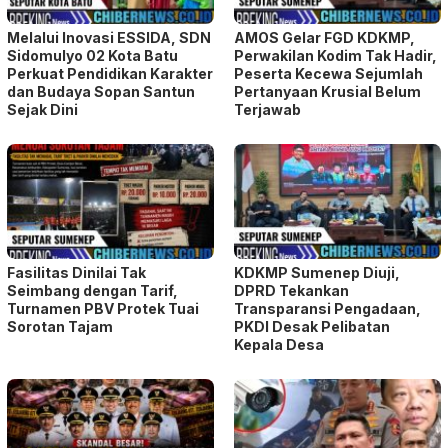
Melalui Inovasi ESSIDA, SDN
AMOS Gelar FGD KDKMP,
Sidomulyo 02 Kota Batu
Perwakilan Kodim Tak Hadir,
Perkuat Pendidikan Karakter
Peserta Kecewa Sejumlah
dan Budaya Sopan Santun
Pertanyaan Krusial Belum
Sejak Dini
Terjawab
Fasilitas Dinilai Tak
KDKMP Sumenep Diuji,
Seimbang dengan Tarif,
DPRD Tekankan
Turnamen PBV Protek Tuai
Transparansi Pengadaan,
Sorotan Tajam
PKDI Desak Pelibatan
Kepala Desa