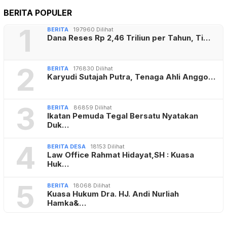
BERITA POPULER
1
BERITA
197960 Dilihat
Dana Reses Rp 2,46 Triliun per Tahun, Ti…
2
BERITA
176830 Dilihat
Karyudi Sutajah Putra, Tenaga Ahli Anggo…
3
BERITA
86859 Dilihat
Ikatan Pemuda Tegal Bersatu Nyatakan
Duk…
4
BERITA DESA
18153 Dilihat
Law Office Rahmat Hidayat,SH : Kuasa
Huk…
5
BERITA
18068 Dilihat
Kuasa Hukum Dra. HJ. Andi Nurliah
Hamka&…