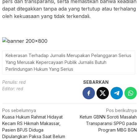
pers dan transparansi, serta memastikan bahwa keadilan
dapat ditegakkan tanpa ada yang tertutup atau terhalang
oleh kekuasaan yang tidak terkendali.
Kekerasan Terhadap Jurnalis Merupakan Pelanggaran Serius
Yang Merusak Kepercayaan Publik Jurnalis Butuh
Perlindungan Hukum Yang Serius
Penulis: red
SEBARKAN
Editor: red
Navigasi
Pos sebelumnya
Pos berikutnya
Kuasa Hukum Rahmat Hidayat
Ketum GBNN Soroti Masalah
pos
Kecam RS Hikmah Makassar,
Transparansi SPPG pada
Pasien BPJS Diduga
Program MBG BGN
Dipulangkan Paksa Saat Belum