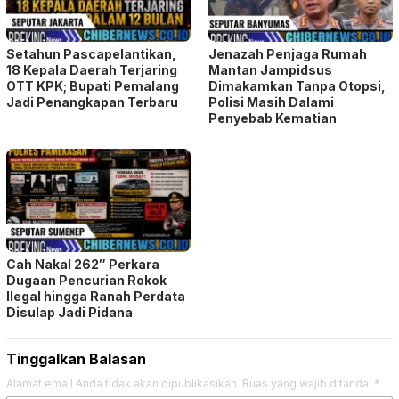
Setahun Pascapelantikan,
Jenazah Penjaga Rumah
18 Kepala Daerah Terjaring
Mantan Jampidsus
OTT KPK; Bupati Pemalang
Dimakamkan Tanpa Otopsi,
Jadi Penangkapan Terbaru
Polisi Masih Dalami
Penyebab Kematian
Cah Nakal 262″ Perkara
Dugaan Pencurian Rokok
Ilegal hingga Ranah Perdata
Disulap Jadi Pidana
Tinggalkan Balasan
Alamat email Anda tidak akan dipublikasikan.
Ruas yang wajib ditandai
*