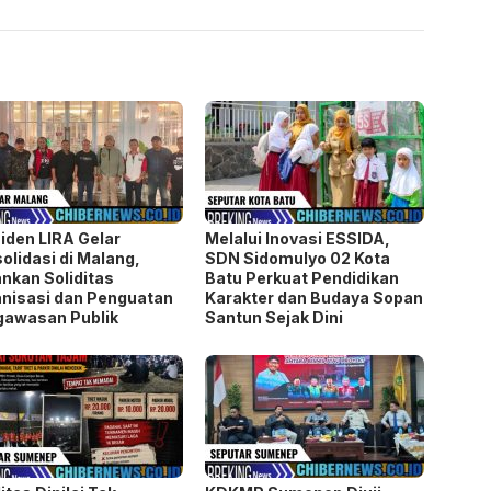
iden LIRA Gelar
Melalui Inovasi ESSIDA,
olidasi di Malang,
SDN Sidomulyo 02 Kota
nkan Soliditas
Batu Perkuat Pendidikan
nisasi dan Penguatan
Karakter dan Budaya Sopan
gawasan Publik
Santun Sejak Dini
litas Dinilai Tak
KDKMP Sumenep Diuji,
bang dengan Tarif,
DPRD Tekankan
amen PBV Protek Tuai
Transparansi Pengadaan,
tan Tajam
PKDI Desak Pelibatan
Kepala Desa