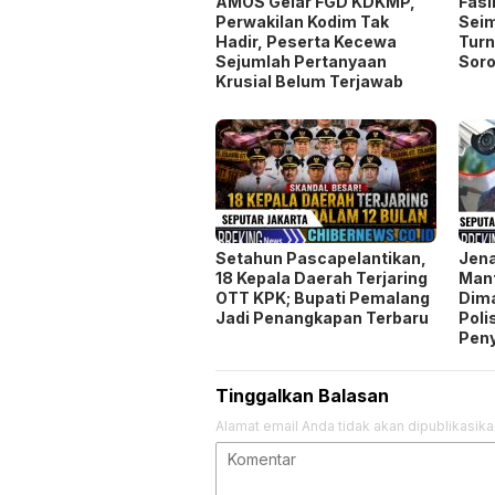
Setahun Pascapelantikan,
Jen
18 Kepala Daerah Terjaring
Man
OTT KPK; Bupati Pemalang
Dim
Jadi Penangkapan Terbaru
Poli
Pen
Tinggalkan Balasan
Alamat email Anda tidak akan dipublikasika
Simpan nama, email, dan situs web