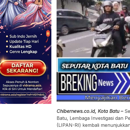
Chibernews.co.id, Kota Batu –
Se
Batu, Lembaga Investigasi dan 
(LIPAN-RI) kembali menunjukkan