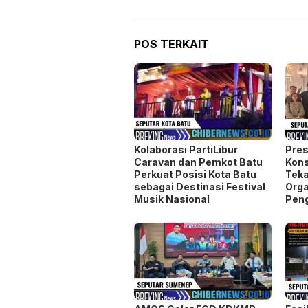
Kolaborasi PartiLibur
Pres
Caravan dan Pemkot Batu
Kons
Perkuat Posisi Kota Batu
Teka
sebagai Destinasi Festival
Orga
Musik Nasional
Pen
AMOS Gelar FGD KDKMP,
Fasi
Perwakilan Kodim Tak
Seim
Hadir, Peserta Kecewa
Turn
Sejumlah Pertanyaan
Soro
Krusial Belum Terjawab