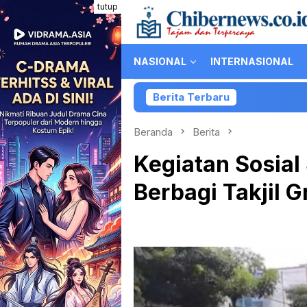
Loncat
tutup
ke
konten
NASIONAL
INTERNASIONAL
Berita Terbaru
Kolaborasi PartiLibur
Beranda
Berita
Kegiatan Sosial
Berbagi Takjil G