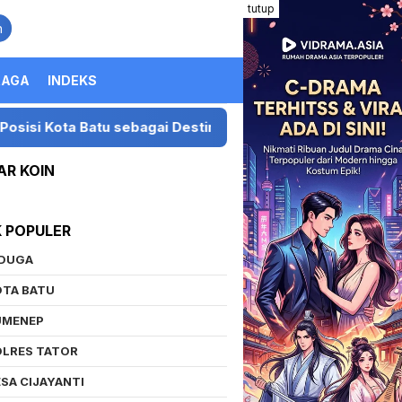
tutup
n
RAGA
INDEKS
 Destinasi Festival Musik Nasional
Presiden LIRA Ge
AR KOIN
K POPULER
IDUGA
OTA BATU
UMENEP
OLRES TATOR
SA CIJAYANTI