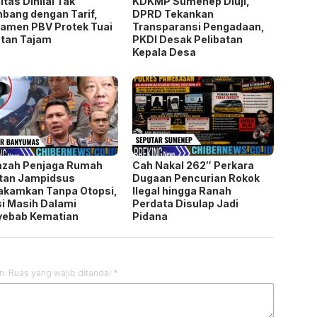
azah Penjaga Rumah
Cah Nakal 262″ Perkara
tan Jampidsus
Dugaan Pencurian Rokok
akamkan Tanpa Otopsi,
Ilegal hingga Ranah
si Masih Dalami
Perdata Disulap Jadi
yebab Kematian
Pidana
n.
Ruas yang wajib ditandai
*
 saya pada peramban ini untuk komentar saya berikutnya.