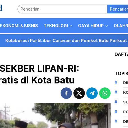
Pencaria
EKONOMI & BISNIS
TEKNOLOGI
GAYA HIDUP
OLAH
 Caravan dan Pemkot Batu Perkuat Posisi Kota Batu sebagai
DAFT
 SEKBER LIPAN-RI:
TOPI
ratis di Kota Batu
D
K
S
P
DE