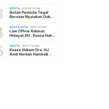
3
BERITA
86858 Dilihat
Ikatan Pemuda Tegal
Bersatu Nyatakan Duk…
4
BERITA DESA
18152 Dilihat
Law Office Rahmat
Hidayat,SH : Kuasa Huk…
5
BERITA
18067 Dilihat
Kuasa Hukum Dra. HJ.
Andi Nurliah Hamka&…