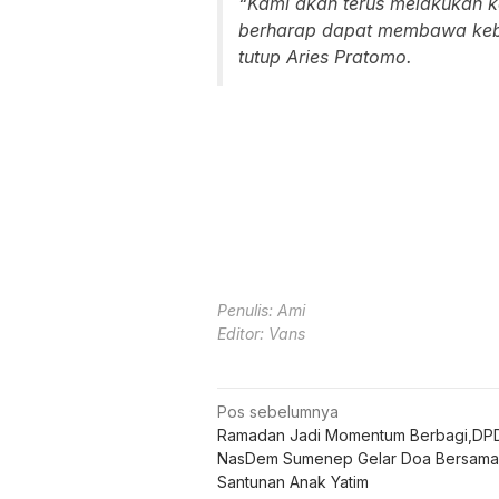
“Kami akan terus melakukan keg
berharap dapat membawa keb
tutup Aries Pratomo.
Penulis: Ami
Editor: Vans
Navigasi
Pos sebelumnya
Ramadan Jadi Momentum Berbagi,DPD
pos
NasDem Sumenep Gelar Doa Bersama
Santunan Anak Yatim
POS TERKAIT