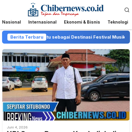
Loncat
Menu
ke
Mobile
konten
Nasional
Internasional
Ekonomi & Bisnis
Teknologi
osisi Kota Batu sebagai Destinasi Festival Musik Nasional
Berita Terbaru
Juni 4, 2026