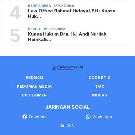
4
BERITA DESA
18152 Dilihat
Law Office Rahmat Hidayat,SH : Kuasa
Huk…
5
BERITA
18067 Dilihat
Kuasa Hukum Dra. HJ. Andi Nurliah
Hamka&…
REDAKSI
KODE ETIK
PEDOMAN MEDIA
TOC
DISCLAIMER
INDEKS
JARINGAN SOCIAL
Facebook
WhatsApp
RSS