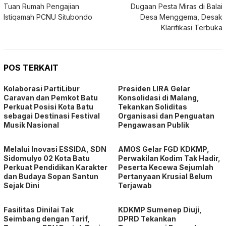
pos
Tuan Rumah Pengajian
Dugaan Pesta Miras di Balai
Istiqamah PCNU Situbondo
Desa Menggema, Desak
Klarifikasi Terbuka
POS TERKAIT
Kolaborasi PartiLibur
Presiden LIRA Gelar
Caravan dan Pemkot Batu
Konsolidasi di Malang,
Perkuat Posisi Kota Batu
Tekankan Soliditas
sebagai Destinasi Festival
Organisasi dan Penguatan
Musik Nasional
Pengawasan Publik
Melalui Inovasi ESSIDA, SDN
AMOS Gelar FGD KDKMP,
Sidomulyo 02 Kota Batu
Perwakilan Kodim Tak Hadir,
Perkuat Pendidikan Karakter
Peserta Kecewa Sejumlah
dan Budaya Sopan Santun
Pertanyaan Krusial Belum
Sejak Dini
Terjawab
Fasilitas Dinilai Tak
KDKMP Sumenep Diuji,
Seimbang dengan Tarif,
DPRD Tekankan