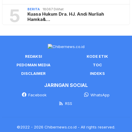
5
BERITA
18067 Dilihat
Kuasa Hukum Dra. HJ. Andi Nurliah
Hamka&…
REDAKSI
KODE ETIK
PEDOMAN MEDIA
TOC
DISCLAIMER
INDEKS
JARINGAN SOCIAL
Facebook
WhatsApp
RSS
©2022 - 2026 Chibernews.co.id - All rights reserved.