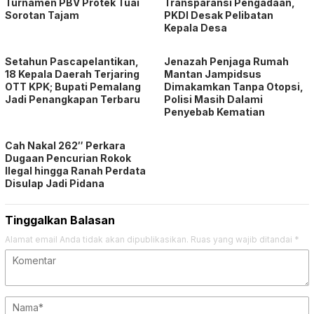
Turnamen PBV Protek Tuai
Transparansi Pengadaan,
Sorotan Tajam
PKDI Desak Pelibatan
Kepala Desa
Setahun Pascapelantikan,
Jenazah Penjaga Rumah
18 Kepala Daerah Terjaring
Mantan Jampidsus
OTT KPK; Bupati Pemalang
Dimakamkan Tanpa Otopsi,
Jadi Penangkapan Terbaru
Polisi Masih Dalami
Penyebab Kematian
Cah Nakal 262″ Perkara
Dugaan Pencurian Rokok
Ilegal hingga Ranah Perdata
Disulap Jadi Pidana
Tinggalkan Balasan
Alamat email Anda tidak akan dipublikasikan.
Ruas yang wajib ditandai
*