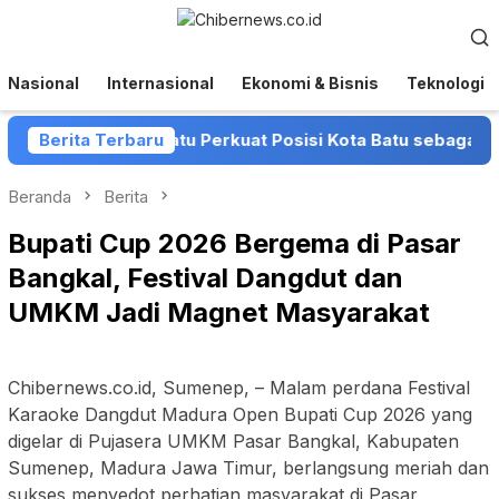
Loncat
Menu
ke
Mobile
konten
Nasional
Internasional
Ekonomi & Bisnis
Teknologi
dan Pemkot Batu Perkuat Posisi Kota Batu sebagai Destinasi
Berita Terbaru
Beranda
Berita
Bupati Cup 2026 Bergema di Pasar
Bangkal, Festival Dangdut dan
UMKM Jadi Magnet Masyarakat
Chibernews.co.id, Sumenep, – Malam perdana Festival
Karaoke Dangdut Madura Open Bupati Cup 2026 yang
digelar di Pujasera UMKM Pasar Bangkal, Kabupaten
Sumenep, Madura Jawa Timur, berlangsung meriah dan
sukses menyedot perhatian masyarakat di Pasar