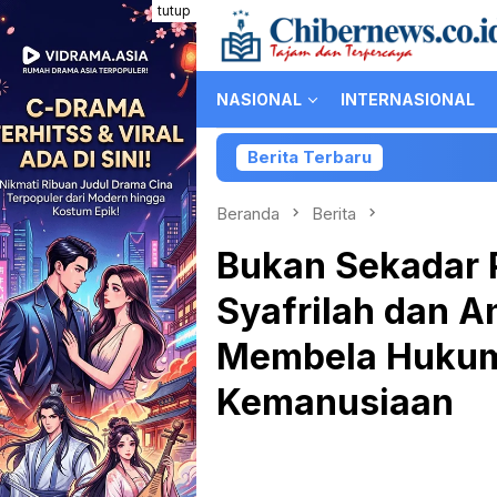
Loncat
tutup
ke
konten
NASIONAL
INTERNASIONAL
Berita Terbaru
Kolaborasi P
Beranda
Berita
Bukan Sekadar 
Syafrilah dan A
Membela Hukum
Kemanusiaan