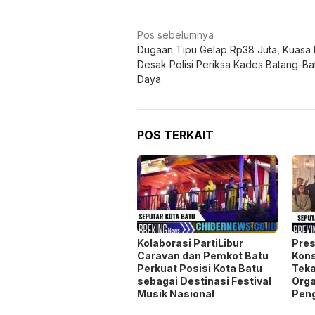
Navigasi
Pos sebelumnya
Dugaan Tipu Gelap Rp38 Juta, Kuasa
pos
Desak Polisi Periksa Kades Batang-Ba
Daya
POS TERKAIT
Kolaborasi PartiLibur
Pres
Caravan dan Pemkot Batu
Kons
Perkuat Posisi Kota Batu
Teka
sebagai Destinasi Festival
Orga
Musik Nasional
Pen