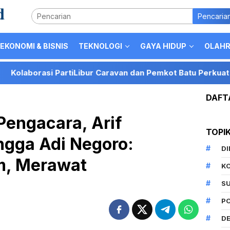
Pencaria
EKONOMI & BISNIS
TEKNOLOGI
GAYA HIDUP
OLAH
artiLibur Caravan dan Pemkot Batu Perkuat Posisi Kota Batu
DAFT
Pengacara, Arif
TOPI
ngga Adi Negoro:
D
, Merawat
K
S
P
DE