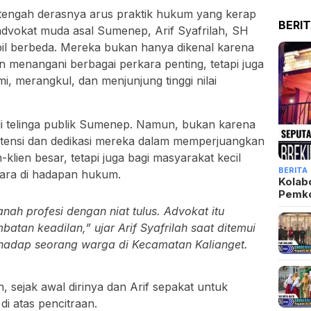
 tengah derasnya arus praktik hukum yang kerap
BERI
 advokat muda asal Sumenep, Arif Syafrilah, SH
il berbeda. Mereka bukan hanya dikenal karena
an menangani berbagai perkara penting, tetapi juga
, merangkul, dan menjunjung tinggi nilai
 telinga publik Sumenep. Namun, bukan karena
stensi dan dedikasi mereka dalam memperjuangkan
-klien besar, tetapi juga bagi masyarakat kecil
BERITA
uara di hadapan hukum.
Kolab
Pemk
ah profesi dengan niat tulus. Advokat itu
atan keadilan,” ujar Arif Syafrilah saat ditemui
hadap seorang warga di Kecamatan Kalianget.
sejak awal dirinya dan Arif sepakat untuk
i atas pencitraan.