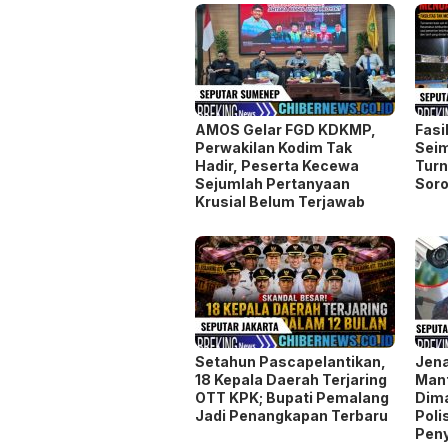
AMOS Gelar FGD KDKMP,
Fasi
Perwakilan Kodim Tak
Seim
Hadir, Peserta Kecewa
Turn
Sejumlah Pertanyaan
Soro
Krusial Belum Terjawab
Setahun Pascapelantikan,
Jen
18 Kepala Daerah Terjaring
Man
OTT KPK; Bupati Pemalang
Dim
Jadi Penangkapan Terbaru
Poli
Pen