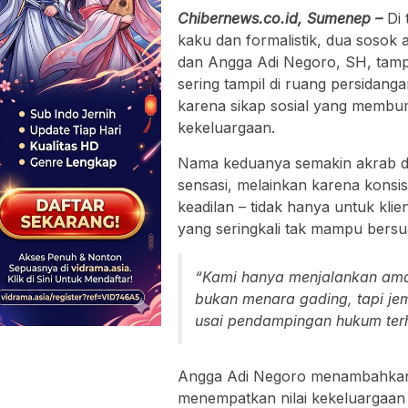
Chibernews.co.id, Sumenep –
Di
kaku dan formalistik, dua sosok
dan Angga Adi Negoro, SH, tamp
sering tampil di ruang persidang
karena sikap sosial yang membumi
kekeluargaan.
Nama keduanya semakin akrab di
sensasi, melainkan karena konsi
keadilan – tidak hanya untuk klien
yang seringkali tak mampu bers
“Kami hanya menjalankan aman
bukan menara gading, tapi jemb
usai pendampingan hukum ter
Angga Adi Negoro menambahkan, 
menempatkan nilai kekeluargaan d