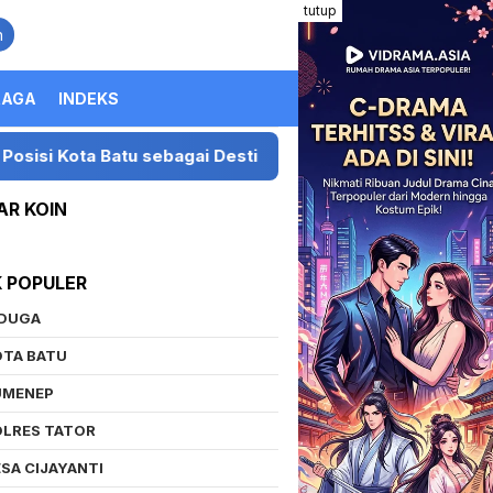
tutup
n
RAGA
INDEKS
 sebagai Destinasi Festival Musik Nasional
Preside
AR KOIN
K POPULER
IDUGA
OTA BATU
UMENEP
OLRES TATOR
SA CIJAYANTI