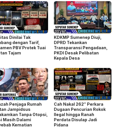
litas Dinilai Tak
KDKMP Sumenep Diuji,
bang dengan Tarif,
DPRD Tekankan
amen PBV Protek Tuai
Transparansi Pengadaan,
tan Tajam
PKDI Desak Pelibatan
Kepala Desa
azah Penjaga Rumah
Cah Nakal 262″ Perkara
tan Jampidsus
Dugaan Pencurian Rokok
akamkan Tanpa Otopsi,
Ilegal hingga Ranah
si Masih Dalami
Perdata Disulap Jadi
yebab Kematian
Pidana