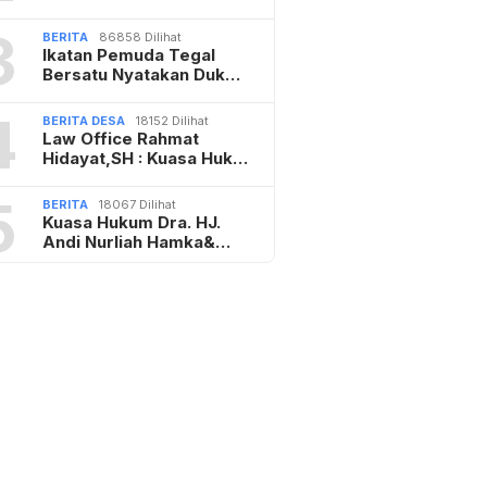
3
BERITA
86858 Dilihat
Ikatan Pemuda Tegal
Bersatu Nyatakan Duk…
4
BERITA DESA
18152 Dilihat
Law Office Rahmat
Hidayat,SH : Kuasa Huk…
5
BERITA
18067 Dilihat
Kuasa Hukum Dra. HJ.
Andi Nurliah Hamka&…