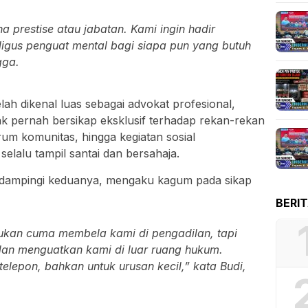
na prestise atau jabatan. Kami ingin hadir
ligus penguat mental bagi siapa pun yang butuh
gga.
ah dikenal luas sebagai advokat profesional,
ak pernah bersikap eksklusif terhadap rekan-rekan
rum komunitas, hingga kegiatan sosial
elalu tampil santai dan bersahaja.
idampingi keduanya, mengaku kagum pada sikap
BERI
bukan cuma membela kami di pengadilan, tapi
an menguatkan kami di luar ruang hukum.
elepon, bahkan untuk urusan kecil,” kata Budi,