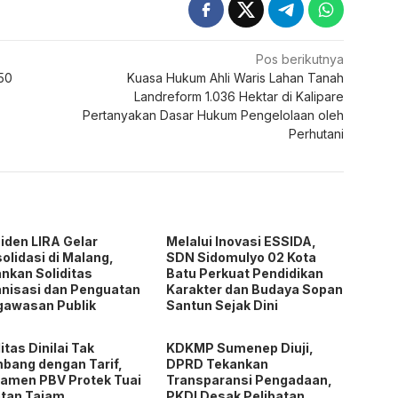
Pos berikutnya
 50
Kuasa Hukum Ahli Waris Lahan Tanah
Landreform 1.036 Hektar di Kalipare
Pertanyakan Dasar Hukum Pengelolaan oleh
Perhutani
iden LIRA Gelar
Melalui Inovasi ESSIDA,
olidasi di Malang,
SDN Sidomulyo 02 Kota
nkan Soliditas
Batu Perkuat Pendidikan
nisasi dan Penguatan
Karakter dan Budaya Sopan
gawasan Publik
Santun Sejak Dini
litas Dinilai Tak
KDKMP Sumenep Diuji,
bang dengan Tarif,
DPRD Tekankan
amen PBV Protek Tuai
Transparansi Pengadaan,
tan Tajam
PKDI Desak Pelibatan