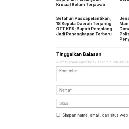
Krusial Belum Terjawab
Setahun Pascapelantikan,
Jen
18 Kepala Daerah Terjaring
Man
OTT KPK; Bupati Pemalang
Dim
Jadi Penangkapan Terbaru
Poli
Pen
Tinggalkan Balasan
Alamat email Anda tidak akan dipublikasika
Simpan nama, email, dan situs web