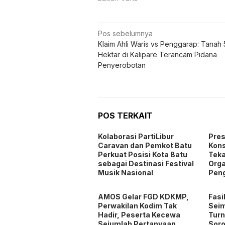
Navigasi
Pos sebelumnya
Klaim Ahli Waris vs Penggarap: Tanah
pos
Hektar di Kalipare Terancam Pidana
Penyerobotan
POS TERKAIT
Kolaborasi PartiLibur
Pres
Caravan dan Pemkot Batu
Kons
Perkuat Posisi Kota Batu
Teka
sebagai Destinasi Festival
Orga
Musik Nasional
Pen
AMOS Gelar FGD KDKMP,
Fasi
Perwakilan Kodim Tak
Seim
Hadir, Peserta Kecewa
Turn
Sejumlah Pertanyaan
Soro