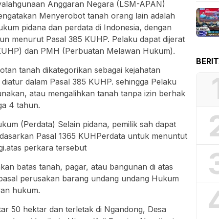
nyalahgunaan Anggaran Negara (LSM-APAN)
ngatakan Menyerobot tanah orang lain adalah
hukum pidana dan perdata di Indonesia, dengan
un menurut Pasal 385 KUHP. Pelaku dapat dijerat
7 KUHP) dan PMH (Perbuatan Melawan Hukum).
BERI
tan tanah dikategorikan sebagai kejahatan
 diatur dalam Pasal 385 KUHP. sehingga Pelaku
nakan, atau mengalihkan tanah tanpa izin berhak
a 4 tahun.
um (Perdata) Selain pidana, pemilik sah dapat
rdasarkan Pasal 1365 KUHPerdata untuk menuntut
i.atas perkara tersebut
kan batas tanah, pagar, atau bangunan di atas
at pasal perusakan barang undang undang Hukum
awan hukum.
itar 50 hektar dan terletak di Ngandong, Desa