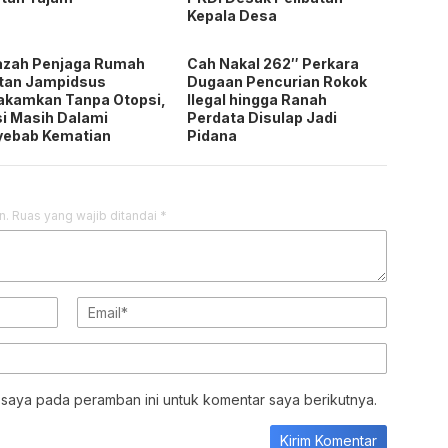
Kepala Desa
azah Penjaga Rumah
Cah Nakal 262″ Perkara
tan Jampidsus
Dugaan Pencurian Rokok
akamkan Tanpa Otopsi,
Ilegal hingga Ranah
si Masih Dalami
Perdata Disulap Jadi
yebab Kematian
Pidana
n.
Ruas yang wajib ditandai
*
 saya pada peramban ini untuk komentar saya berikutnya.