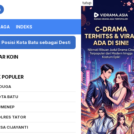
tutup
n
RAGA
INDEKS
 Batu sebagai Destinasi Festival Musik Nasional
Pre
AR KOIN
K POPULER
IDUGA
OTA BATU
UMENEP
OLRES TATOR
SA CIJAYANTI