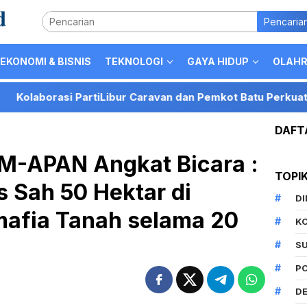
Pencaria
EKONOMI & BISNIS
TEKNOLOGI
GAYA HIDUP
OLAH
si PartiLibur Caravan dan Pemkot Batu Perkuat Posisi Kota
DAFT
SM-APAN Angkat Bicara :
TOPI
s Sah 50 Hektar di
D
mafia Tanah selama 20
K
S
P
DE