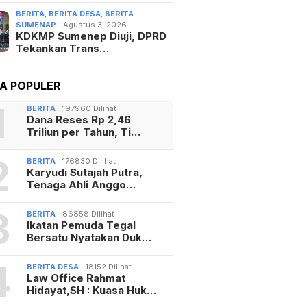
BERITA
,
BERITA DESA
,
BERITA
SUMENAP
Agustus 3, 2026
KDKMP Sumenep Diuji, DPRD
Tekankan Trans…
TA POPULER
1
BERITA
197960 Dilihat
Dana Reses Rp 2,46
Triliun per Tahun, Ti…
2
BERITA
176830 Dilihat
Karyudi Sutajah Putra,
Tenaga Ahli Anggo…
3
BERITA
86858 Dilihat
Ikatan Pemuda Tegal
Bersatu Nyatakan Duk…
4
BERITA DESA
18152 Dilihat
Law Office Rahmat
Hidayat,SH : Kuasa Huk…