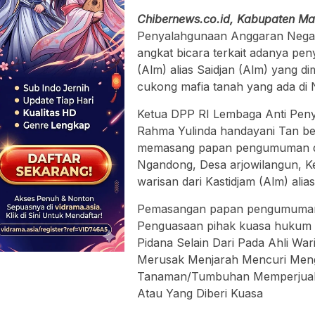
Chibernews.co.id, Kabupaten Ma
Penyalahgunaan Anggaran Nega
angkat bicara terkait adanya peny
(Alm) alias Saidjan (Alm) yang d
cukong mafia tanah yang ada di 
Ketua DPP RI Lembaga Anti Pe
Rahma Yulinda handayani Tan be
memasang papan pengumuman diata
Ngandong, Desa arjowilangun, Ke
warisan dari Kastidjam (Alm) alias
Pemasangan papan pengumuman t
Penguasaan pihak kuasa huku
Pidana Selain Dari Pada Ahli Wa
Merusak Menjarah Mencuri Men
Tanaman/Tumbuhan Memperjual b
Atau Yang Diberi Kuasa