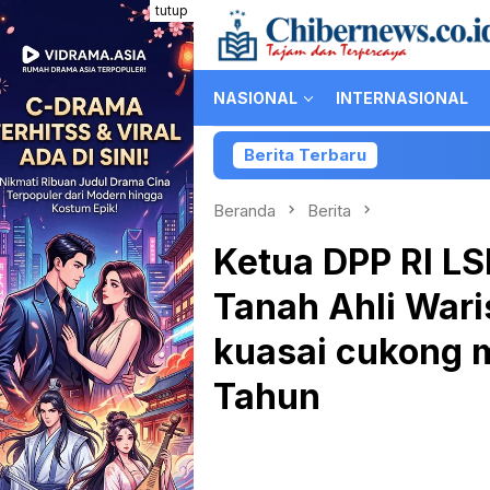
Loncat
tutup
ke
konten
NASIONAL
INTERNASIONAL
Berita Terbaru
Kolabora
Beranda
Berita
Ketua DPP RI L
Tanah Ahli Wari
kuasai cukong 
Tahun