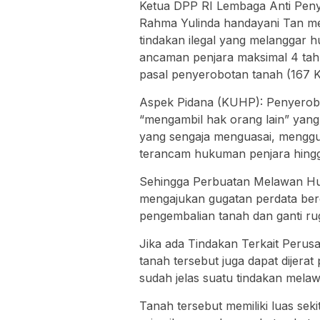
Ketua DPP RI Lembaga Anti Pe
Rahma Yulinda handayani Tan me
tindakan ilegal yang melanggar 
ancaman penjara maksimal 4 tah
pasal penyerobotan tanah (16
Aspek Pidana (KUHP): Penyerobo
“mengambil hak orang lain” yang
yang sengaja menguasai, menggu
terancam hukuman penjara hingg
Sehingga Perbuatan Melawan Huk
mengajukan gugatan perdata be
pengembalian tanah dan ganti rug
Jika ada Tindakan Terkait Perusa
tanah tersebut juga dapat dijer
sudah jelas suatu tindakan mel
Tanah tersebut memiliki luas sek