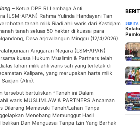
lang –
Ketua DPP RI Lembaga Anti
BERI
ra (LSM-APAN) Rahma Yulinda Handayani Tan
erobotan tanah milik Riadi ahli waris dari Kastidjam
BERITA
Kolab
imanah tanah seluas 50 hektar di kuasai para
Pemk
Ngandong, Desa arjowilangun Minggu (12/4/2026).
nyalahgunaan Anggaran Negara (LSM-APAN)
rsama kuasa Hukum Muslimin & Partners telah
s lahan milik ahli waris sah yang terletak di
camatan Kalipare, yang merupakan harta milik
 Saidjan (Alm).
ersebut bertuliskan “Tanah ini Dalam
m ahli waris MUSLIMLAW & PARTNERS Ancaman
ris Dilarang Memasuki Tanah/Lahan Tanpa
ggelapkan Menebang Memunggut Hasil
elikan Dan Menguasai Tanpa Izin Yang Berhak