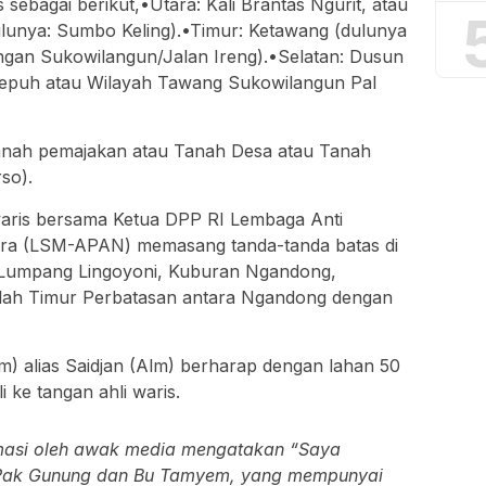
 sebagai berikut,•Utara: Kali Brantas Ngurit, atau
dulunya: Sumbo Keling).•Timur: Ketawang (dulunya
gan Sukowilangun/Jalan Ireng).•Selatan: Dusun
kepuh atau Wilayah Tawang Sukowilangun Pal
anah pemajakan atau Tanah Desa atau Tanah
so).
waris bersama Ketua DPP RI Lembaga Anti
ra (LSM-APAN) memasang tanda-tanda batas di
in Lumpang Lingoyoni, Kuburan Ngandong,
lah Timur Perbatasan antara Ngandong dengan
Alm) alias Saidjan (Alm) berharap dengan lahan 50
 ke tangan ahli waris.
irmasi oleh awak media mengatakan “Saya
ri Pak Gunung dan Bu Tamyem, yang mempunyai