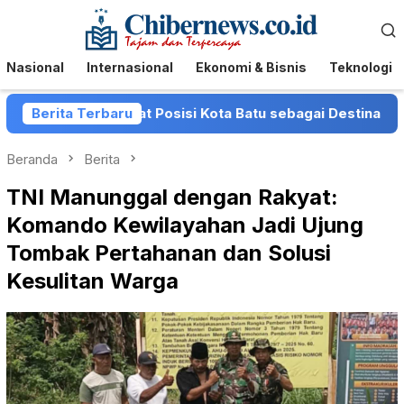
Loncat
Menu
ke
Mobile
konten
Nasional
Internasional
Ekonomi & Bisnis
Teknologi
tu Perkuat Posisi Kota Batu sebagai Destinasi Festival Mu
Berita Terbaru
Beranda
Berita
TNI Manunggal dengan Rakyat:
Komando Kewilayahan Jadi Ujung
Tombak Pertahanan dan Solusi
Kesulitan Warga