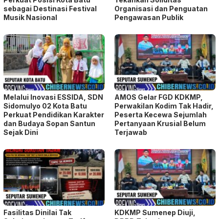
Melalui Inovasi ESSIDA, SDN
AMOS Gelar FGD KDKMP,
Sidomulyo 02 Kota Batu
Perwakilan Kodim Tak Hadir,
Perkuat Pendidikan Karakter
Peserta Kecewa Sejumlah
dan Budaya Sopan Santun
Pertanyaan Krusial Belum
Sejak Dini
Terjawab
Fasilitas Dinilai Tak
KDKMP Sumenep Diuji,
Seimbang dengan Tarif,
DPRD Tekankan
Turnamen PBV Protek Tuai
Transparansi Pengadaan,
Sorotan Tajam
PKDI Desak Pelibatan
Kepala Desa