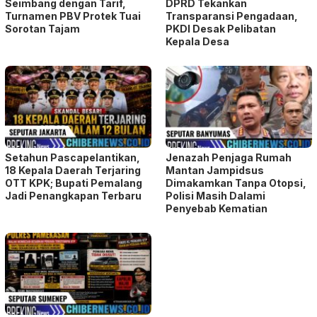
Setahun Pascapelantikan,
Jenazah Penjaga Rumah
18 Kepala Daerah Terjaring
Mantan Jampidsus
OTT KPK; Bupati Pemalang
Dimakamkan Tanpa Otopsi,
Jadi Penangkapan Terbaru
Polisi Masih Dalami
Penyebab Kematian
Cah Nakal 262″ Perkara
Dugaan Pencurian Rokok
Ilegal hingga Ranah Perdata
Disulap Jadi Pidana
Tinggalkan Balasan