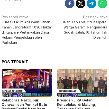
di Kalipare Pertanyakan Dasar
Sudah Jatuh, 10 Tahun Tak
Hukum Pengelolaan oleh
Disentuh
Perhutani
POS TERKAIT
Kolaborasi PartiLibur
Presiden LIRA Gelar
Caravan dan Pemkot Batu
Konsolidasi di Malang,
Perkuat Posisi Kota Batu
Tekankan Soliditas
sebagai Destinasi Festival
Organisasi dan Penguatan
Musik Nasional
Pengawasan Publik