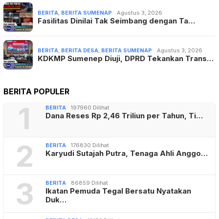
BERITA POPULER
1
BERITA
197960 Dilihat
Dana Reses Rp 2,46 Triliun per Tahun, Ti…
2
BERITA
176830 Dilihat
Karyudi Sutajah Putra, Tenaga Ahli Anggo…
3
BERITA
86859 Dilihat
Ikatan Pemuda Tegal Bersatu Nyatakan
Duk…
4
BERITA DESA
18153 Dilihat
Law Office Rahmat Hidayat,SH : Kuasa
Huk…
5
BERITA
18068 Dilihat
Kuasa Hukum Dra. HJ. Andi Nurliah
Hamka&…