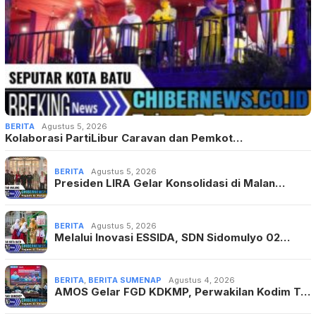
BERITA
Agustus 5, 2026
Kolaborasi PartiLibur Caravan dan Pemkot…
BERITA
Agustus 5, 2026
Presiden LIRA Gelar Konsolidasi di Malan…
BERITA
Agustus 5, 2026
Melalui Inovasi ESSIDA, SDN Sidomulyo 02…
BERITA
,
BERITA SUMENAP
Agustus 4, 2026
AMOS Gelar FGD KDKMP, Perwakilan Kodim T…
BERITA
,
BERITA SUMENAP
Agustus 3, 2026
Fasilitas Dinilai Tak Seimbang dengan Ta…
BERITA
,
BERITA DESA
,
BERITA SUMENAP
Agustus 3, 2026
KDKMP Sumenep Diuji, DPRD Tekankan Trans…