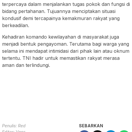
terpercaya dalam menjalankan tugas pokok dan fungsi di
bidang pertahanan. Tujuannya menciptakan situasi
kondusif demi tercapainya kemakmuran rakyat yang
berkeadilan.
Kehadiran komando kewilayahan di masyarakat juga
menjadi bentuk pengayoman. Terutama bagi warga yang
selama ini mendapat intimidasi dari pihak lain atau oknum
tertentu. TNI hadir untuk memastikan rakyat merasa
aman dan terlindungi.
Penulis: Red
SEBARKAN
Editor: Vans
Navigasi
Pos sebelumnya
Pos berikutnya
Kuasa Hukum Ahli Waris Lahan
Jalan Tebu Maut di Kalipare:
pos
Tanah Landreform 1.036 Hektar
Warga Geram, Pengendara