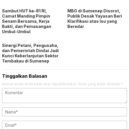
Sambut HUT ke-81 RI,
MBG di Sumenep Disorot,
Camat Manding Pimpin
Publik Desak Yayasan Beri
Senam Bersama, Kerja
Klarifikasi atas Isu yang
Bakti, dan Pemasangan
Beredar
Umbul-Umbul
Sinergi Petani, Pengusaha,
dan Pemerintah Dinilai Jadi
Kunci Keberlanjutan Sektor
Tembakau di Sumenep
Tinggalkan Balasan
Alamat email Anda tidak akan dipublikasikan.
Ruas yang wajib ditandai
*