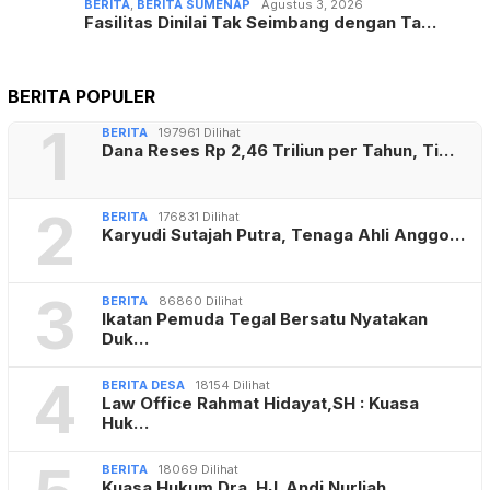
BERITA
,
BERITA SUMENAP
Agustus 3, 2026
Fasilitas Dinilai Tak Seimbang dengan Ta…
BERITA POPULER
1
BERITA
197961 Dilihat
Dana Reses Rp 2,46 Triliun per Tahun, Ti…
2
BERITA
176831 Dilihat
Karyudi Sutajah Putra, Tenaga Ahli Anggo…
3
BERITA
86860 Dilihat
Ikatan Pemuda Tegal Bersatu Nyatakan
Duk…
4
BERITA DESA
18154 Dilihat
Law Office Rahmat Hidayat,SH : Kuasa
Huk…
BERITA
18069 Dilihat
Kuasa Hukum Dra. HJ. Andi Nurliah