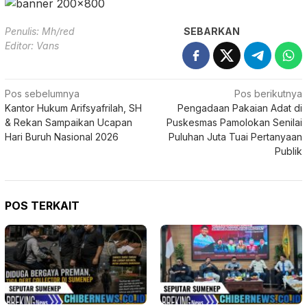
Penulis: Mh/red
SEBARKAN
Editor: Vans
Navigasi
Pos sebelumnya
Pos berikutnya
Kantor Hukum Arifsyafrilah, SH
Pengadaan Pakaian Adat di
pos
& Rekan Sampaikan Ucapan
Puskesmas Pamolokan Senilai
Hari Buruh Nasional 2026
Puluhan Juta Tuai Pertanyaan
Publik
POS TERKAIT