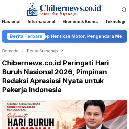
Loncat
Menu
ke
Mobile
konten
Nasional
Internasional
Ekonomi & Bisnis
Teknologi
tor di Sumenep Hentikan Motor, Pengendara Mengaku Ditel
Berita Terbaru
Beranda
Berita Sumenap
Chibernews.co.id Peringati Hari
Buruh Nasional 2026, Pimpinan
Redaksi Apresiasi Nyata untuk
Pekerja Indonesia