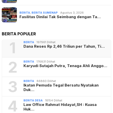
BERITA
,
BERITA SUMENAP
Agustus 3, 2026
Fasilitas Dinilai Tak Seimbang dengan Ta…
BERITA POPULER
1
BERITA
197961 Dilihat
Dana Reses Rp 2,46 Triliun per Tahun, Ti…
2
BERITA
176831 Dilihat
Karyudi Sutajah Putra, Tenaga Ahli Anggo…
3
BERITA
86860 Dilihat
Ikatan Pemuda Tegal Bersatu Nyatakan
Duk…
4
BERITA DESA
18154 Dilihat
Law Office Rahmat Hidayat,SH : Kuasa
Huk…