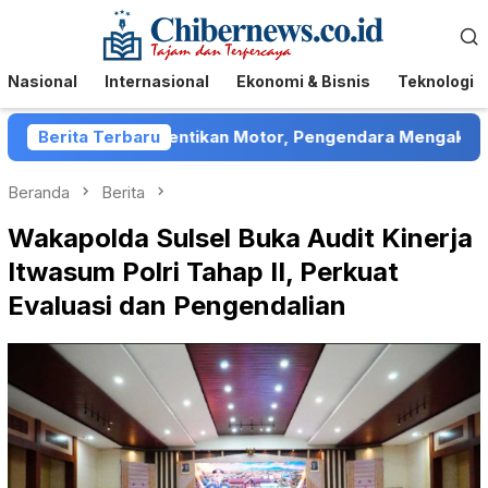
Loncat
Menu
ke
Mobile
konten
Nasional
Internasional
Ekonomi & Bisnis
Teknologi
enep Hentikan Motor, Pengendara Mengaku Ditelantarkan
Berita Terbaru
Beranda
Berita
Wakapolda Sulsel Buka Audit Kinerja
Itwasum Polri Tahap II, Perkuat
Evaluasi dan Pengendalian