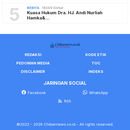
5
BERITA
18069 Dilihat
Kuasa Hukum Dra. HJ. Andi Nurliah
Hamka&…
REDAKSI
KODE ETIK
PEDOMAN MEDIA
TOC
DISCLAIMER
INDEKS
JARINGAN SOCIAL
Facebook
WhatsApp
RSS
©2022 - 2026 Chibernews.co.id - All rights reserved.