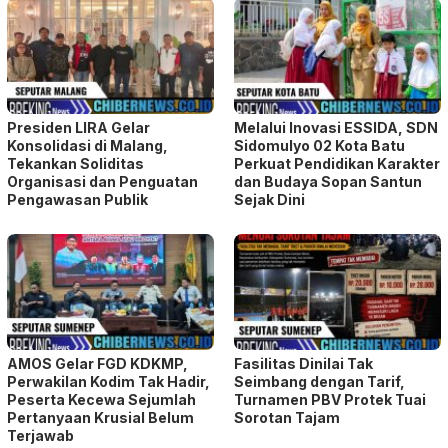
Presiden LIRA Gelar
Melalui Inovasi ESSIDA, SDN
Konsolidasi di Malang,
Sidomulyo 02 Kota Batu
Tekankan Soliditas
Perkuat Pendidikan Karakter
Organisasi dan Penguatan
dan Budaya Sopan Santun
Pengawasan Publik
Sejak Dini
AMOS Gelar FGD KDKMP,
Fasilitas Dinilai Tak
Perwakilan Kodim Tak Hadir,
Seimbang dengan Tarif,
Peserta Kecewa Sejumlah
Turnamen PBV Protek Tuai
Pertanyaan Krusial Belum
Sorotan Tajam
Terjawab