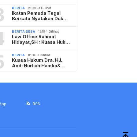
3
BERITA
86860 Dilihat
Ikatan Pemuda Tegal
Bersatu Nyatakan Duk…
4
BERITA DESA
18154 Dilihat
Law Office Rahmat
Hidayat,SH : Kuasa Huk…
5
BERITA
18069 Dilihat
Kuasa Hukum Dra. HJ.
Andi Nurliah Hamka&…
App
RSS