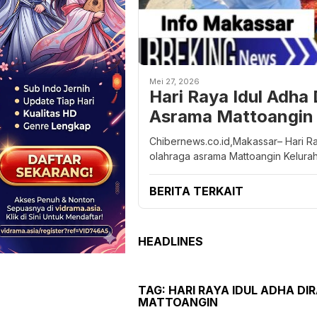
Mei 27, 2026
Hari Raya Idul Adha
Asrama Mattoangin
Chibernews.co.id,Makassar– Hari R
olahraga asrama Mattoangin Kelura
BERITA TERKAIT
HEADLINES
TAG:
HARI RAYA IDUL ADHA D
MATTOANGIN