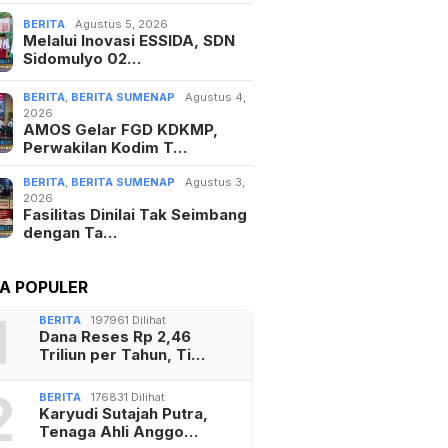
BERITA
Agustus 5, 2026
Melalui Inovasi ESSIDA, SDN
Sidomulyo 02…
BERITA
,
BERITA SUMENAP
Agustus 4,
2026
AMOS Gelar FGD KDKMP,
Perwakilan Kodim T…
BERITA
,
BERITA SUMENAP
Agustus 3,
2026
Fasilitas Dinilai Tak Seimbang
dengan Ta…
TA POPULER
1
BERITA
197961 Dilihat
Dana Reses Rp 2,46
Triliun per Tahun, Ti…
2
BERITA
176831 Dilihat
Karyudi Sutajah Putra,
Tenaga Ahli Anggo…