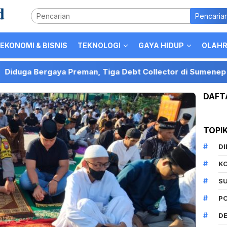
Pencaria
EKONOMI & BISNIS
TEKNOLOGI
GAYA HIDUP
OLAH
rgaya Preman, Tiga Debt Collector di Sumenep Hentikan M
DAFT
TOPI
D
K
S
P
DE