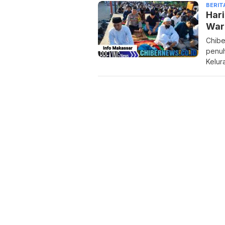
BERIT
Hari
War
Chibe
penuh
Kelur