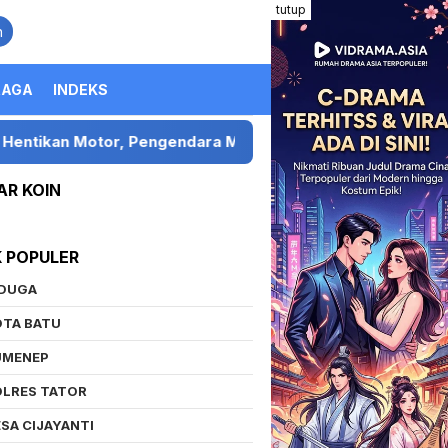
tutup
n
RAGA
INDEKS
otor, Pengendara Mengaku Ditelantarkan
Kolaboras
AR KOIN
K POPULER
IDUGA
OTA BATU
UMENEP
OLRES TATOR
SA CIJAYANTI