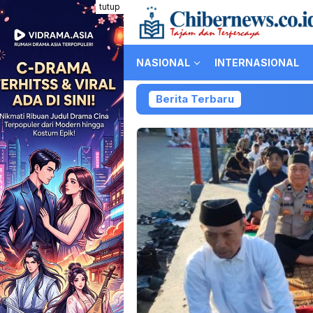
Loncat
tutup
ke
konten
NASIONAL
INTERNASIONAL
Berita Terbaru
Diduga Be