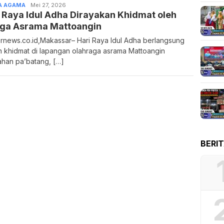
A AGAMA
Adm
Mei 27, 2026
 Raya Idul Adha Dirayakan Khidmat oleh
Chibernews
ga Asrama Mattoangin
rnews.co.id,Makassar– Hari Raya Idul Adha berlangsung
 khidmat di lapangan olahraga asrama Mattoangin
ahan pa’batang, […]
BERI