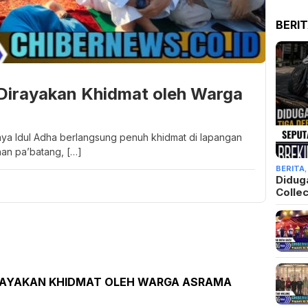
BERI
 Dirayakan Khidmat oleh Warga
aya Idul Adha berlangsung penuh khidmat di lapangan
han pa’batang, […]
BERITA
Didug
Colle
IRAYAKAN KHIDMAT OLEH WARGA ASRAMA