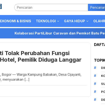
Pencaria
EKONOMI & BISNIS
TEKNOLOGI
GAYA HIDUP
OLAH
Kolaborasi PartiLibur Caravan dan Pemkot Batu Perkuat Pos
DAFT
i Tolak Perubahan Fungsi
otel, Pemilik Diduga Langgar
TOPI
D
, Bogor — Warga Kampung Babakan, Desa Cijayanti,
K
, menyuarakan […]
S
P
DE