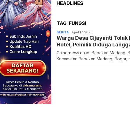
HEADLINES
TAG:
FUNGSI
BERITA
Admin
April 17, 2025
Warga Desa Cijayanti Tolak
Hotel, Pemilik Diduga Langga
Chinernews.co.id, Babakan Madang, 
Kecamatan Babakan Madang, Bogor, 