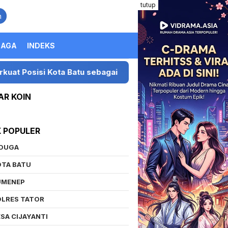
tutup
n
RAGA
INDEKS
isi Kota Batu sebagai Destinasi Festival Musik Nasional
AR KOIN
K POPULER
IDUGA
OTA BATU
UMENEP
OLRES TATOR
SA CIJAYANTI