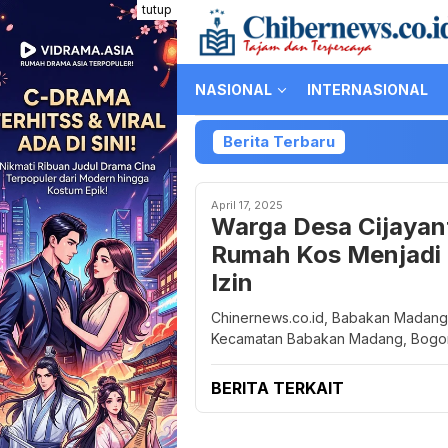
Loncat
tutup
ke
konten
NASIONAL
INTERNASIONAL
Berita Terbaru
April 17, 2025
Warga Desa Cijayant
Rumah Kos Menjadi H
Izin
Chinernews.co.id, Babakan Madang
Kecamatan Babakan Madang, Bogor
BERITA TERKAIT