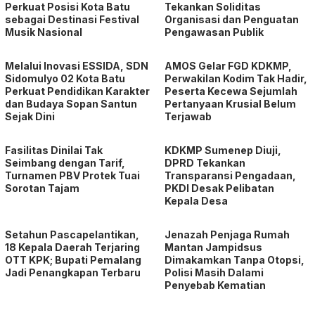
Perkuat Posisi Kota Batu
Tekankan Soliditas
sebagai Destinasi Festival
Organisasi dan Penguatan
Musik Nasional
Pengawasan Publik
Melalui Inovasi ESSIDA, SDN
AMOS Gelar FGD KDKMP,
Sidomulyo 02 Kota Batu
Perwakilan Kodim Tak Hadir,
Perkuat Pendidikan Karakter
Peserta Kecewa Sejumlah
dan Budaya Sopan Santun
Pertanyaan Krusial Belum
Sejak Dini
Terjawab
Fasilitas Dinilai Tak
KDKMP Sumenep Diuji,
Seimbang dengan Tarif,
DPRD Tekankan
Turnamen PBV Protek Tuai
Transparansi Pengadaan,
Sorotan Tajam
PKDI Desak Pelibatan
Kepala Desa
Setahun Pascapelantikan,
Jenazah Penjaga Rumah
18 Kepala Daerah Terjaring
Mantan Jampidsus
OTT KPK; Bupati Pemalang
Dimakamkan Tanpa Otopsi,
Jadi Penangkapan Terbaru
Polisi Masih Dalami
Penyebab Kematian