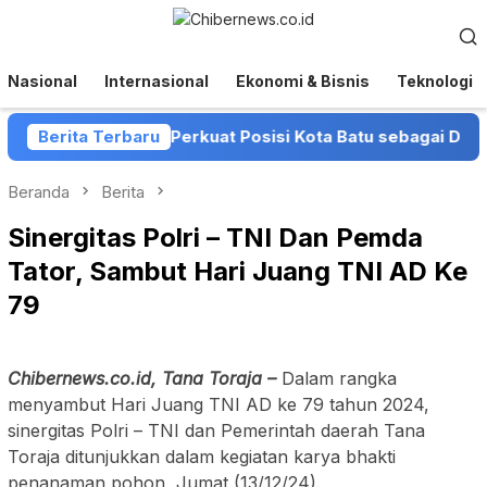
Loncat
Menu
ke
Mobile
konten
Nasional
Internasional
Ekonomi & Bisnis
Teknologi
dan Pemkot Batu Perkuat Posisi Kota Batu sebagai Destinasi
Berita Terbaru
Beranda
Berita
Sinergitas Polri – TNI Dan Pemda
Tator, Sambut Hari Juang TNI AD Ke
79
Chibernews.co.id, Tana Toraja –
Dalam rangka
menyambut Hari Juang TNI AD ke 79 tahun 2024,
sinergitas Polri – TNI dan Pemerintah daerah Tana
Toraja ditunjukkan dalam kegiatan karya bhakti
penanaman pohon, Jumat (13/12/24).