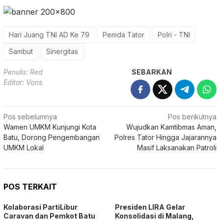
Hari Juang TNI AD Ke 79
Pemda Tator
Polri - TNI
Sambut
Sinergitas
Penulis: Red
SEBARKAN
Editor: Vans
Navigasi
Pos sebelumnya
Pos berikutnya
Wamen UMKM Kunjungi Kota
Wujudkan Kamtibmas Aman,
pos
Batu, Dorong Pengembangan
Polres Tator Hingga Jajarannya
UMKM Lokal
Masif Laksanakan Patroli
POS TERKAIT
Kolaborasi PartiLibur
Presiden LIRA Gelar
Caravan dan Pemkot Batu
Konsolidasi di Malang,