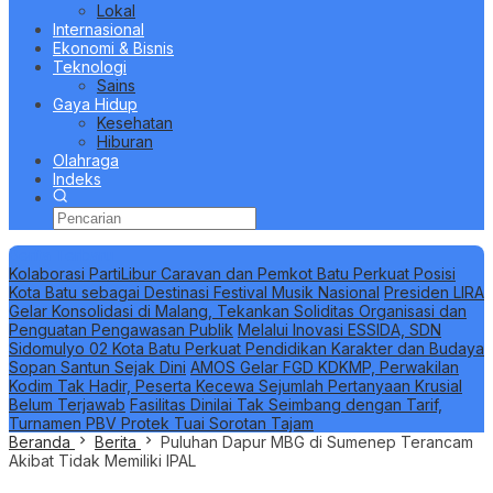
Lokal
Internasional
Ekonomi & Bisnis
Teknologi
Sains
Gaya Hidup
Kesehatan
Hiburan
Olahraga
Indeks
Berita Terbaru
Kolaborasi PartiLibur Caravan dan Pemkot Batu Perkuat Posisi
Kota Batu sebagai Destinasi Festival Musik Nasional
Presiden LIRA
Gelar Konsolidasi di Malang, Tekankan Soliditas Organisasi dan
Penguatan Pengawasan Publik
Melalui Inovasi ESSIDA, SDN
Sidomulyo 02 Kota Batu Perkuat Pendidikan Karakter dan Budaya
Sopan Santun Sejak Dini
AMOS Gelar FGD KDKMP, Perwakilan
Kodim Tak Hadir, Peserta Kecewa Sejumlah Pertanyaan Krusial
Belum Terjawab
Fasilitas Dinilai Tak Seimbang dengan Tarif,
Turnamen PBV Protek Tuai Sorotan Tajam
Beranda
Berita
Puluhan Dapur MBG di Sumenep Terancam
Akibat Tidak Memiliki IPAL