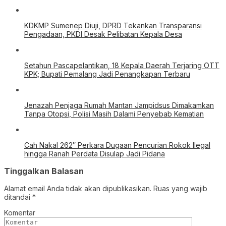
KDKMP Sumenep Diuji, DPRD Tekankan Transparansi
Pengadaan, PKDI Desak Pelibatan Kepala Desa
Setahun Pascapelantikan, 18 Kepala Daerah Terjaring OTT
KPK; Bupati Pemalang Jadi Penangkapan Terbaru
Jenazah Penjaga Rumah Mantan Jampidsus Dimakamkan
Tanpa Otopsi, Polisi Masih Dalami Penyebab Kematian
Cah Nakal 262″ Perkara Dugaan Pencurian Rokok Ilegal
hingga Ranah Perdata Disulap Jadi Pidana
Tinggalkan Balasan
Alamat email Anda tidak akan dipublikasikan.
Ruas yang wajib
ditandai
*
Komentar