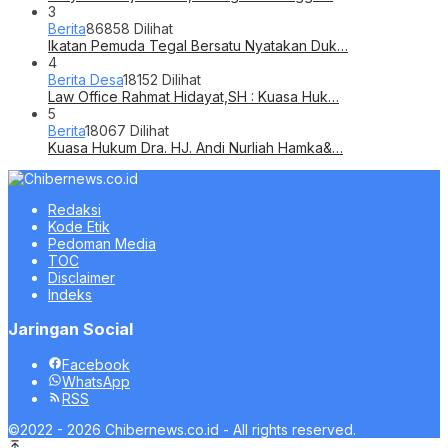
3
Berita
86858 Dilihat
Ikatan Pemuda Tegal Bersatu Nyatakan Duk…
4
Berita Desa
18152 Dilihat
Law Office Rahmat Hidayat,SH : Kuasa Huk…
5
Berita
18067 Dilihat
Kuasa Hukum Dra. HJ. Andi Nurliah Hamka&…
Redaksi
Kode Etik
Pedoman Media
TOC
Disclaimer
Indeks
Jaringan Social
Facebook
WhatsApp
RSS
©2022 - 2026 Chibernews.co.id - All rights reserved.