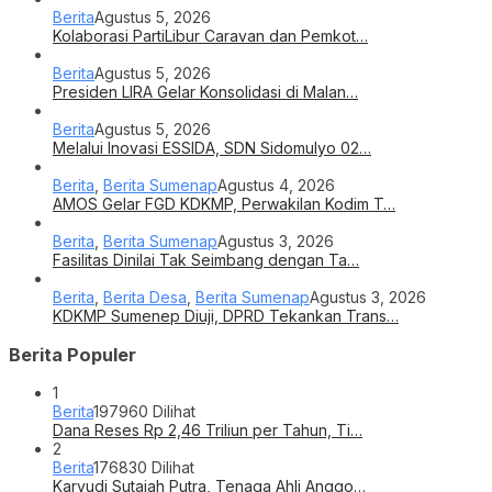
Berita
Agustus 5, 2026
Kolaborasi PartiLibur Caravan dan Pemkot…
Berita
Agustus 5, 2026
Presiden LIRA Gelar Konsolidasi di Malan…
Berita
Agustus 5, 2026
Melalui Inovasi ESSIDA, SDN Sidomulyo 02…
Berita
,
Berita Sumenap
Agustus 4, 2026
AMOS Gelar FGD KDKMP, Perwakilan Kodim T…
Berita
,
Berita Sumenap
Agustus 3, 2026
Fasilitas Dinilai Tak Seimbang dengan Ta…
Berita
,
Berita Desa
,
Berita Sumenap
Agustus 3, 2026
KDKMP Sumenep Diuji, DPRD Tekankan Trans…
Berita Populer
1
Berita
197960 Dilihat
Dana Reses Rp 2,46 Triliun per Tahun, Ti…
2
Berita
176830 Dilihat
Karyudi Sutajah Putra, Tenaga Ahli Anggo…