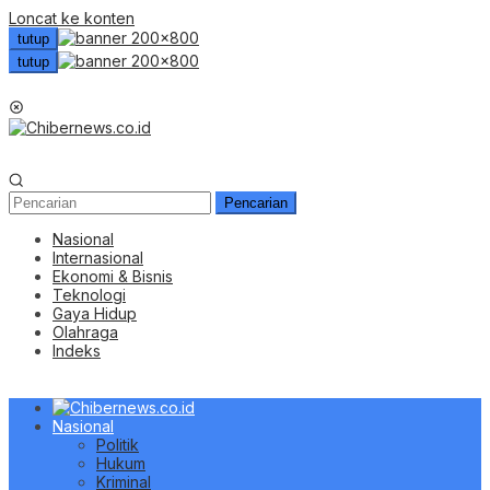
Loncat ke konten
tutup
tutup
Menu Mobile
Pencarian
Nasional
Internasional
Ekonomi & Bisnis
Teknologi
Gaya Hidup
Olahraga
Indeks
Nasional
Politik
Hukum
Kriminal