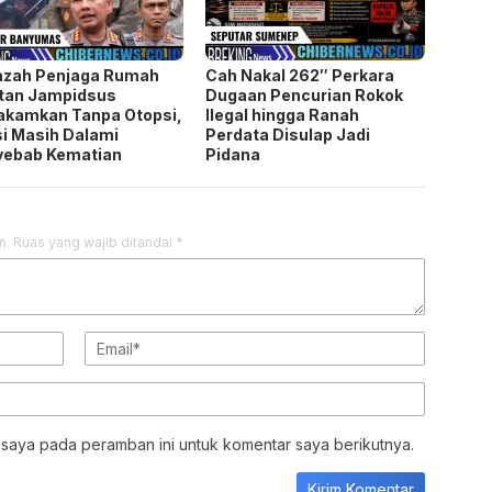
yebab Kematian
Pidana
n.
Ruas yang wajib ditandai
*
 saya pada peramban ini untuk komentar saya berikutnya.
JARINGAN SOCIAL
Facebook
Whats
PEDOMAN MEDIA