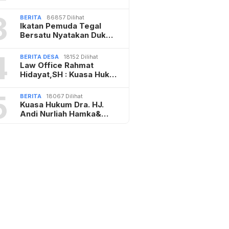
3
BERITA
86857 Dilihat
Ikatan Pemuda Tegal
Bersatu Nyatakan Duk…
4
BERITA DESA
18152 Dilihat
Law Office Rahmat
Hidayat,SH : Kuasa Huk…
5
BERITA
18067 Dilihat
Kuasa Hukum Dra. HJ.
Andi Nurliah Hamka&…