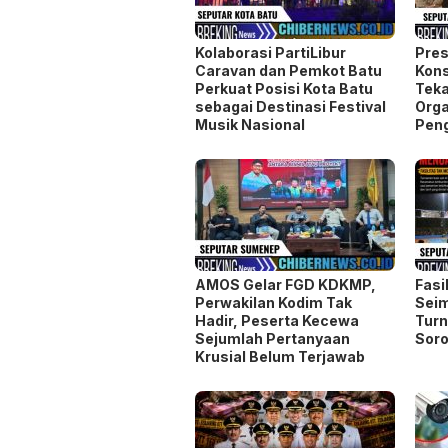
Musik Nasional
Pen
AMOS Gelar FGD KDKMP,
Fasi
Perwakilan Kodim Tak
Seim
Hadir, Peserta Kecewa
Turn
Sejumlah Pertanyaan
Soro
Krusial Belum Terjawab
Setahun Pascapelantikan,
Jen
18 Kepala Daerah Terjaring
Man
OTT KPK; Bupati Pemalang
Dim
Jadi Penangkapan Terbaru
Poli