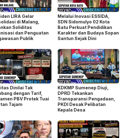
gawasan Publik
Santun Sejak Dini
litas Dinilai Tak
KDKMP Sumenep Diuji,
bang dengan Tarif,
DPRD Tekankan
amen PBV Protek Tuai
Transparansi Pengadaan,
tan Tajam
PKDI Desak Pelibatan
Kepala Desa
azah Penjaga Rumah
Cah Nakal 262″ Perkara
tan Jampidsus
Dugaan Pencurian Rokok
akamkan Tanpa Otopsi,
Ilegal hingga Ranah
si Masih Dalami
Perdata Disulap Jadi