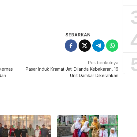
Pos berikutnya
kernas
Pasar Induk Kramat Jati Dilanda Kebakaran, 16
 dan
Unit Damkar Dikerahkan
iden LIRA Gelar
Melalui Inovasi ESSIDA,
olidasi di Malang,
SDN Sidomulyo 02 Kota
nkan Soliditas
Batu Perkuat Pendidikan
nisasi dan Penguatan
Karakter dan Budaya Sopan