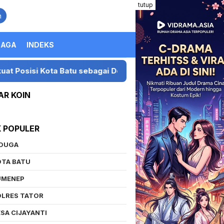
tutup
n
RAGA
INDEKS
 Batu sebagai Destinasi Festival Musik Nasional
Pr
AR KOIN
K POPULER
IDUGA
OTA BATU
UMENEP
OLRES TATOR
SA CIJAYANTI