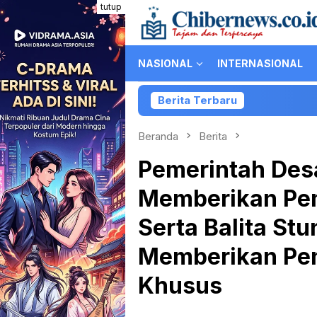
Loncat
tutup
ke
konten
NASIONAL
INTERNASIONAL
Berita Terbaru
Kolabor
Beranda
Berita
Pemerintah Des
Memberikan Pem
Serta Balita St
Memberikan Pe
Khusus