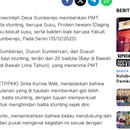
BERI
merintah Desa Sumberejo memberikan PMT
ta stunting, berupa Susu, Protein hewani (Daging
u biskuit susu, serta bakteri baik berupa Yakult.
umberejo, Pada Senin (15/12/2025).
n Sumberejo, Dusun Sumbersari, dan Dusun
yi stunting, terdiri dari 20 baduta (Bayi di Bawah
yi di Bawah Lima Tahun), yang menerima PMT
BERITA
Kolab
Pemk
(TPPKK) Sinta Kurnia Wati, menjelaskan bahwa
lanan yang di tujukan memberikan gizi lebih
 balita stunting, dengan tujuan memperkuat
 menghindari balita stunting sejak dini.
yanto, menambahkan bahwa beliau mendukung dan
ri pusat mengenai kegiatan ini sesuai dengan