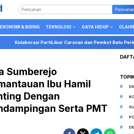
Pencaria
EKONOMI & BISNIS
TEKNOLOGI
GAYA HIDUP
OLAH
asi PartiLibur Caravan dan Pemkot Batu Perkuat Posisi Kota
DAFT
a Sumberejo
TOPI
antauan Ibu Hamil
D
unting Dengan
K
ndampingan Serta PMT
S
P
DE