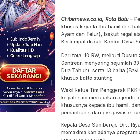
Chibernews.co.id, Kota Batu –
Pe
khusus kepada Ibu hamil dan bali
Ayam dan Telur), biskuit regal ata
Bertempat di aula Kantor Desa S
Dari total 10 RW, meliputi Dusu
Santrean menyaring sejumlah 33 ba
Dua Tahun), serta 13 balita (Ba
khusus balita stunting.
Wakil ketua Tim Penggerak PKK 
kegiatan ini merupakan agenda bu
khususnya kepada ibu hamil, dan
pemantauan dan pengawasan untuk
Kepala Desa Sumberejo Drs. Ri
memaximalkan adanya program da
anggaran yang ada.