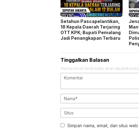
Pen
Tinggalkan Balasan
Alamat email Anda tidak akan dipublikasika
Simpan nama, email, dan situs web
REDAKSI
KODE ETIK