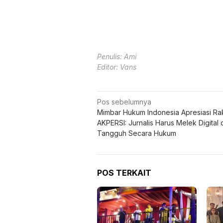
Editor: Vans
Navigasi
Pos sebelumnya
Mimbar Hukum Indonesia Apresiasi Ra
pos
AKPERSI: Jurnalis Harus Melek Digital
Tangguh Secara Hukum
POS TERKAIT
Kolaborasi PartiLibur
Pres
Caravan dan Pemkot Batu
Kons
Perkuat Posisi Kota Batu
Teka
sebagai Destinasi Festival
Orga