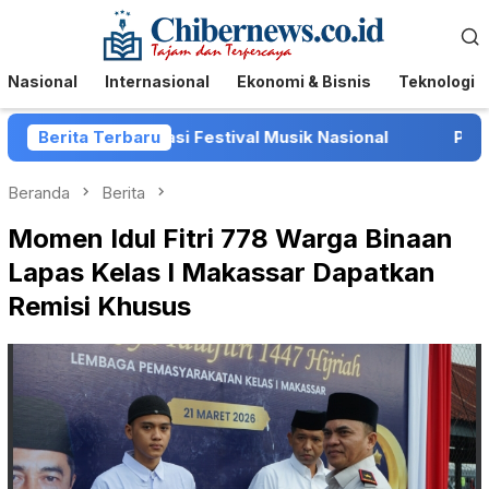
Loncat
Menu
ke
Mobile
konten
Nasional
Internasional
Ekonomi & Bisnis
Teknologi
 Destinasi Festival Musik Nasional
Berita Terbaru
Presiden LIRA Ge
Beranda
Berita
Momen Idul Fitri 778 Warga Binaan
Lapas Kelas I Makassar Dapatkan
Remisi Khusus