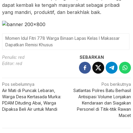
dapat kembali ke tengah masyarakat sebagai pribadi
yang mandiri, produktif, dan berakhlak baik.
Momen Idul Fitri 778 Warga Binaan Lapas Kelas I Makassar
Dapatkan Remisi Khusus
Penulis: red
SEBARKAN
Editor: red
Navigasi
Pos sebelumnya
Pos berikutnya
Air Mati di Puncak Lebaran,
Satlantas Polres Batu Berhasil
pos
Warga Desa Kertasada Murka:
Antisipasi Volume Lonjakan
PDAM Dituding Abai, Warga
Kendaraan dan Siagakan
Dipaksa Beli Air untuk Mandi
Personel di Titik-titik Rawan
Macet