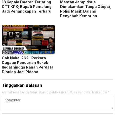
18 Kepala Daerah Terjaring
Mantan Jampidsus
OTT KPK; Bupati Pemalang
Dimakamkan Tanpa Otopsi,
Jadi Penangkapan Terbaru
Polisi Masih Dalami
Penyebab Kematian
Cah Nakal 262″ Perkara
Dugaan Pencurian Rokok
Ilegal hingga Ranah Perdata
Disulap Jadi Pidana
Tinggalkan Balasan
Alamat email Anda tidak akan dipublikasikan.
Ruas yang wajib ditandai
*