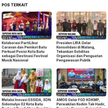
POS TERKAIT
Kolaborasi PartiLibur
Presiden LIRA Gelar
Caravan dan Pemkot Batu
Konsolidasi di Malang,
Perkuat Posisi Kota Batu
Tekankan Soliditas
sebagai Destinasi Festival
Organisasi dan Penguatan
Musik Nasional
Pengawasan Publik
Melalui Inovasi ESSIDA, SDN
AMOS Gelar FGD KDKMP,
Sidomulyo 02 Kota Batu
Perwakilan Kodim Tak Hadir,