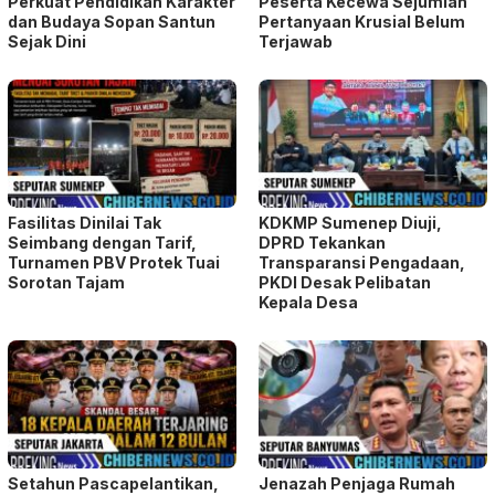
Perkuat Pendidikan Karakter
Peserta Kecewa Sejumlah
dan Budaya Sopan Santun
Pertanyaan Krusial Belum
Sejak Dini
Terjawab
Fasilitas Dinilai Tak
KDKMP Sumenep Diuji,
Seimbang dengan Tarif,
DPRD Tekankan
Turnamen PBV Protek Tuai
Transparansi Pengadaan,
Sorotan Tajam
PKDI Desak Pelibatan
Kepala Desa
Setahun Pascapelantikan,
Jenazah Penjaga Rumah