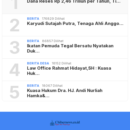
1
Dana Reses Rp 2,46 Triliun per Tahun, Ti…
2
BERITA
176829 Dilihat
Karyudi Sutajah Putra, Tenaga Ahli Anggo…
3
BERITA
86857 Dilihat
Ikatan Pemuda Tegal Bersatu Nyatakan
Duk…
4
BERITA DESA
18152 Dilihat
Law Office Rahmat Hidayat,SH : Kuasa
Huk…
5
BERITA
18067 Dilihat
Kuasa Hukum Dra. HJ. Andi Nurliah
Hamka&…