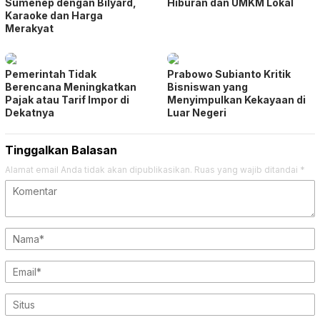
Sumenep dengan Bilyard,
Hiburan dan UMKM Lokal
Karaoke dan Harga
Merakyat
Pemerintah Tidak
Prabowo Subianto Kritik
Berencana Meningkatkan
Bisniswan yang
Pajak atau Tarif Impor di
Menyimpulkan Kekayaan di
Dekatnya
Luar Negeri
Tinggalkan Balasan
Alamat email Anda tidak akan dipublikasikan.
Ruas yang wajib ditandai
*