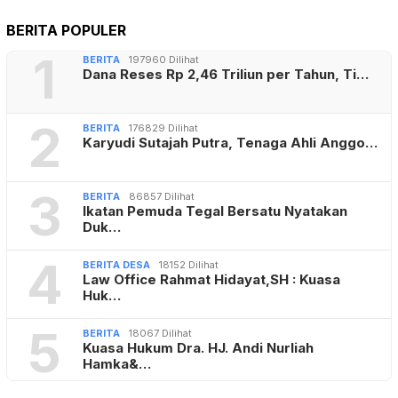
BERITA POPULER
1
BERITA
197960 Dilihat
Dana Reses Rp 2,46 Triliun per Tahun, Ti…
2
BERITA
176829 Dilihat
Karyudi Sutajah Putra, Tenaga Ahli Anggo…
3
BERITA
86857 Dilihat
Ikatan Pemuda Tegal Bersatu Nyatakan
Duk…
4
BERITA DESA
18152 Dilihat
Law Office Rahmat Hidayat,SH : Kuasa
Huk…
5
BERITA
18067 Dilihat
Kuasa Hukum Dra. HJ. Andi Nurliah
Hamka&…