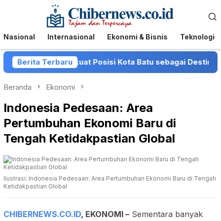
Loncat
Menu
ke
Mobile
konten
Nasional
Internasional
Ekonomi & Bisnis
Teknologi
mkot Batu Perkuat Posisi Kota Batu sebagai Destinasi Fest
Berita Terbaru
Beranda
Ekonomi
Indonesia Pedesaan: Area
Pertumbuhan Ekonomi Baru di
Tengah Ketidakpastian Global
Ilustrasi: Indonesia Pedesaan: Area Pertumbuhan Ekonomi Baru di Tengah
Ketidakpastian Global
CHIBERNEWS.CO.ID
,
EKONOMI
–
Sementara banyak