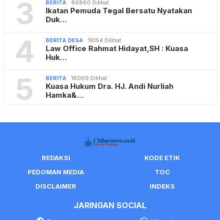
3
BERITA
86860 Dilihat
Ikatan Pemuda Tegal Bersatu Nyatakan
Duk…
4
BERITA DESA
18154 Dilihat
Law Office Rahmat Hidayat,SH : Kuasa
Huk…
5
BERITA
18069 Dilihat
Kuasa Hukum Dra. HJ. Andi Nurliah
Hamka&…
REDAKSI
KODE ETIK
PEDOMAN MEDIA
TOC
DISCLAIMER
INDEKS
JARINGAN SOCIAL