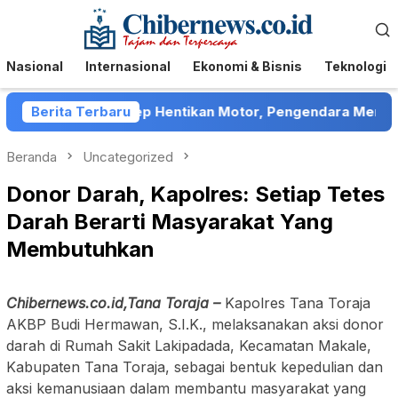
Loncat
Menu
ke
Mobile
konten
Nasional
Internasional
Ekonomi & Bisnis
Teknologi
tor di Sumenep Hentikan Motor, Pengendara Mengaku Ditel
Berita Terbaru
Beranda
Uncategorized
Donor Darah, Kapolres: Setiap Tetes
Darah Berarti Masyarakat Yang
Membutuhkan
Chibernews.co.id,Tana Toraja –
Kapolres Tana Toraja
AKBP Budi Hermawan, S.I.K., melaksanakan aksi donor
darah di Rumah Sakit Lakipadada, Kecamatan Makale,
Kabupaten Tana Toraja, sebagai bentuk kepedulian dan
aksi kemanusiaan dalam membantu masyarakat yang