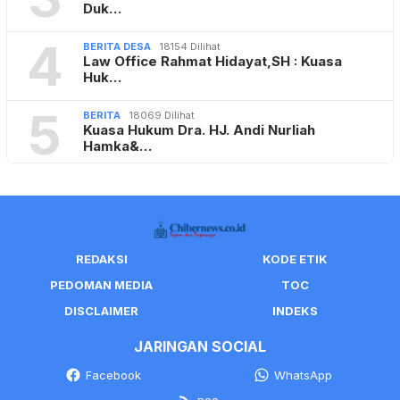
Duk…
4
BERITA DESA
18154 Dilihat
Law Office Rahmat Hidayat,SH : Kuasa
Huk…
5
BERITA
18069 Dilihat
Kuasa Hukum Dra. HJ. Andi Nurliah
Hamka&…
REDAKSI
KODE ETIK
PEDOMAN MEDIA
TOC
DISCLAIMER
INDEKS
JARINGAN SOCIAL
Facebook
WhatsApp