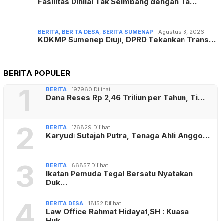
Fasilitas Dinilai Tak Seimbang dengan Ta…
BERITA
,
BERITA DESA
,
BERITA SUMENAP
Agustus 3, 2026
KDKMP Sumenep Diuji, DPRD Tekankan Trans…
BERITA POPULER
1
BERITA
197960 Dilihat
Dana Reses Rp 2,46 Triliun per Tahun, Ti…
2
BERITA
176829 Dilihat
Karyudi Sutajah Putra, Tenaga Ahli Anggo…
3
BERITA
86857 Dilihat
Ikatan Pemuda Tegal Bersatu Nyatakan
Duk…
4
BERITA DESA
18152 Dilihat
Law Office Rahmat Hidayat,SH : Kuasa
Huk…