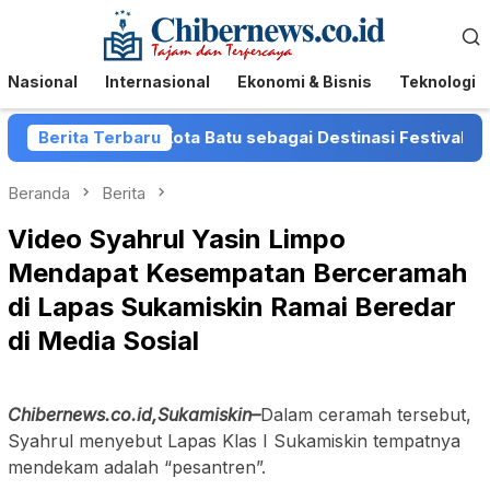
Loncat
Menu
ke
Mobile
konten
Nasional
Internasional
Ekonomi & Bisnis
Teknologi
erkuat Posisi Kota Batu sebagai Destinasi Festival Musik 
Berita Terbaru
Beranda
Berita
Video Syahrul Yasin Limpo
Mendapat Kesempatan Berceramah
di Lapas Sukamiskin Ramai Beredar
di Media Sosial
Chibernews.co.id,Sukamiskin–
Dalam ceramah tersebut,
Syahrul menyebut Lapas Klas I Sukamiskin tempatnya
mendekam adalah “pesantren”.