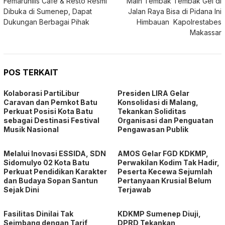
Femaruhills Cafe & Resto Resmi
Main Tembak Tembak Gel di
pos
Dibuka di Sumenep, Dapat
Jalan Raya Bisa di Pidana Ini
Dukungan Berbagai Pihak
Himbauan Kapolrestabes
Makassar
POS TERKAIT
Kolaborasi PartiLibur
Presiden LIRA Gelar
Caravan dan Pemkot Batu
Konsolidasi di Malang,
Perkuat Posisi Kota Batu
Tekankan Soliditas
sebagai Destinasi Festival
Organisasi dan Penguatan
Musik Nasional
Pengawasan Publik
Melalui Inovasi ESSIDA, SDN
AMOS Gelar FGD KDKMP,
Sidomulyo 02 Kota Batu
Perwakilan Kodim Tak Hadir,
Perkuat Pendidikan Karakter
Peserta Kecewa Sejumlah
dan Budaya Sopan Santun
Pertanyaan Krusial Belum
Sejak Dini
Terjawab
Fasilitas Dinilai Tak
KDKMP Sumenep Diuji,
Seimbang dengan Tarif,
DPRD Tekankan