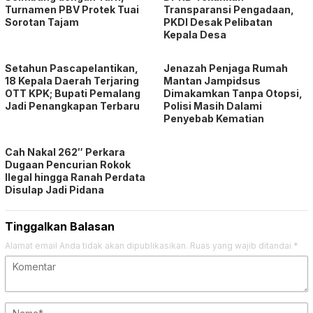
Turnamen PBV Protek Tuai
Transparansi Pengadaan,
Sorotan Tajam
PKDI Desak Pelibatan
Kepala Desa
Setahun Pascapelantikan,
Jenazah Penjaga Rumah
18 Kepala Daerah Terjaring
Mantan Jampidsus
OTT KPK; Bupati Pemalang
Dimakamkan Tanpa Otopsi,
Jadi Penangkapan Terbaru
Polisi Masih Dalami
Penyebab Kematian
Cah Nakal 262″ Perkara
Dugaan Pencurian Rokok
Ilegal hingga Ranah Perdata
Disulap Jadi Pidana
Tinggalkan Balasan
Alamat email Anda tidak akan dipublikasikan.
Ruas yang wajib ditandai
*