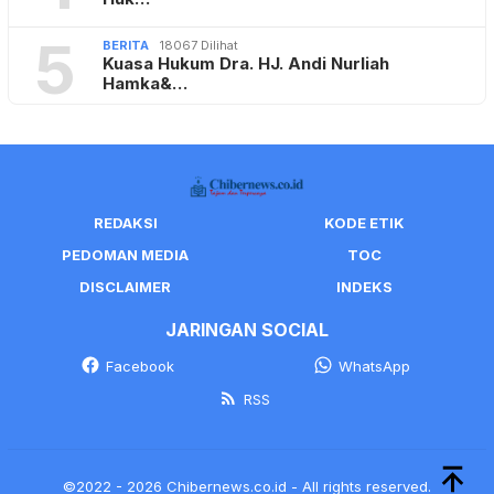
5
BERITA
18067 Dilihat
Kuasa Hukum Dra. HJ. Andi Nurliah
Hamka&…
REDAKSI
KODE ETIK
PEDOMAN MEDIA
TOC
DISCLAIMER
INDEKS
JARINGAN SOCIAL
Facebook
WhatsApp
RSS
©2022 - 2026 Chibernews.co.id - All rights reserved.