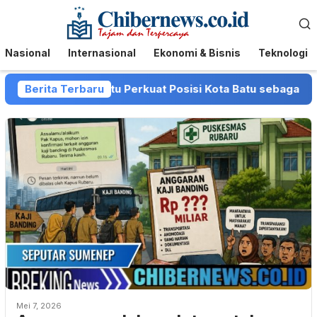
Loncat
Menu
ke
Mobile
konten
Nasional
Internasional
Ekonomi & Bisnis
Teknologi
dan Pemkot Batu Perkuat Posisi Kota Batu sebagai Destinasi
Berita Terbaru
Mei 7, 2026