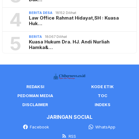
4
BERITA DESA
18152 Dilihat
Law Office Rahmat Hidayat,SH : Kuasa
Huk…
5
BERITA
18067 Dilihat
Kuasa Hukum Dra. HJ. Andi Nurliah
Hamka&…
REDAKSI
KODE ETIK
PEDOMAN MEDIA
TOC
DISCLAIMER
INDEKS
JARINGAN SOCIAL
Facebook
WhatsApp
RSS