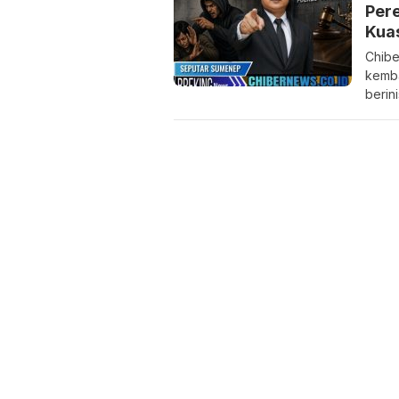
Per
Kua
Chibe
kemba
berini