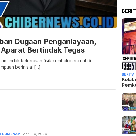
BERI
rban Dugaan Penganiayaan,
Aparat Bertindak Tegas
n tindak kekerasan fisik kembali mencuat di
puan berinisial […]
BERITA
Kolab
Pemk
A SUMENAP
Admin
April 30, 2026