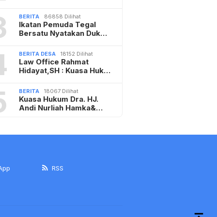
3
BERITA
86858 Dilihat
Ikatan Pemuda Tegal
Bersatu Nyatakan Duk…
4
BERITA DESA
18152 Dilihat
Law Office Rahmat
Hidayat,SH : Kuasa Huk…
5
BERITA
18067 Dilihat
Kuasa Hukum Dra. HJ.
Andi Nurliah Hamka&…
App
RSS