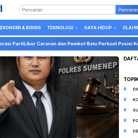
Pencaria
EKONOMI & BISNIS
TEKNOLOGI
GAYA HIDUP
OLAH
ibur Caravan dan Pemkot Batu Perkuat Posisi Kota Batu seb
DAFT
TOPI
D
K
S
P
DE