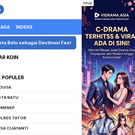
tutup
n
RAGA
INDEKS
agai Destinasi Festival Musik Nasional
Presiden LIR
AR KOIN
K POPULER
IDUGA
OTA BATU
UMENEP
OLRES TATOR
SA CIJAYANTI