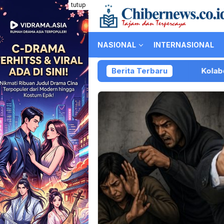
Loncat
tutup
ke
konten
NASIONAL
INTERNASIONAL
Berita Terbaru
Kolaborasi PartiL