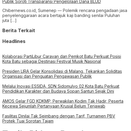
Publik Soroti Transparansi Pengelolaan Dana BLUD
Chibernews.co.id, Sumenep — Polemik rencana pengadaan jasa
penyelenggaraan acara bertajuk kaji banding senilai Puluhan
juta […]
Berita Terkait
Headlines
Kolaborasi PartiLibur Caravan dan Pemkot Batu Perkuat Posisi
Kota Batu sebagai Destinasi Festival Musik Nasional
Presiden LIRA Gelar Konsolidasi di Malang, Tekankan Soliditas
Organisasi dan Penguatan Pengawasan Publik
Melalui Inovasi ESSIDA, SDN Sidomulyo 02 Kota Batu Perkuat
Pendidikan Karakter dan Budaya Sopan Santun Sejak Dini
AMOS Gelar FGD KDKMP, Perwakilan Kodim Tak Hadir, Peserta
Kecewa Sejumlah Pertanyaan Krusial Belum Terjawab
Fasilitas Dinilai Tak Seimbang dengan Tarif, Turnamen PBV
Protek Tuai Sorotan Tajam