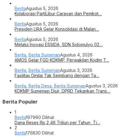
Berita
Agustus 5, 2026
Kolaborasi PartiLibur Caravan dan Pemkot…
Berita
Agustus 5, 2026
Presiden LIRA Gelar Konsolidasi di Malan…
Berita
Agustus 5, 2026
Melalui Inovasi ESSIDA, SDN Sidomulyo 02…
Berita
,
Berita Sumenap
Agustus 4, 2026
AMOS Gelar FGD KDKMP, Perwakilan Kodim T…
Berita
,
Berita Sumenap
Agustus 3, 2026
Fasilitas Dinilai Tak Seimbang dengan Ta…
Berita
,
Berita Desa
,
Berita Sumenap
Agustus 3, 2026
KDKMP Sumenep Diuji, DPRD Tekankan Trans…
Berita Populer
1
Berita
197960 Dilihat
Dana Reses Rp 2,46 Triliun per Tahun, Ti…
2
Berita
176830 Dilihat