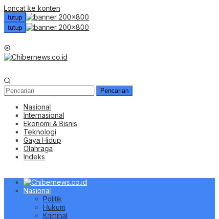
Loncat ke konten
tutup
tutup
Menu Mobile
Pencarian
Nasional
Internasional
Ekonomi & Bisnis
Teknologi
Gaya Hidup
Olahraga
Indeks
Nasional
Politik
Hukum
Kriminal