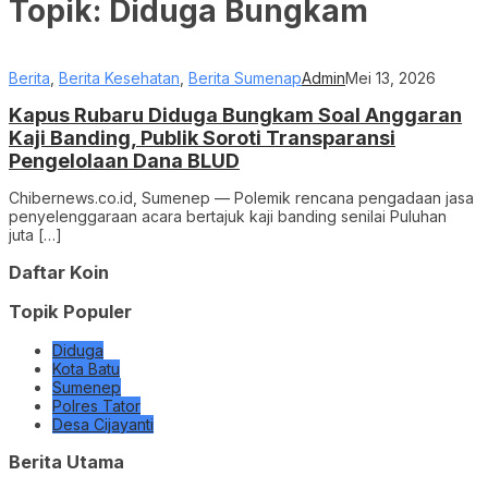
Topik:
Diduga Bungkam
Berita
,
Berita Kesehatan
,
Berita Sumenap
Admin
Mei 13, 2026
Kapus Rubaru Diduga Bungkam Soal Anggaran
Kaji Banding, Publik Soroti Transparansi
Pengelolaan Dana BLUD
Chibernews.co.id, Sumenep — Polemik rencana pengadaan jasa
penyelenggaraan acara bertajuk kaji banding senilai Puluhan
juta […]
Daftar Koin
Topik Populer
Diduga
Kota Batu
Sumenep
Polres Tator
Desa Cijayanti
Berita Utama