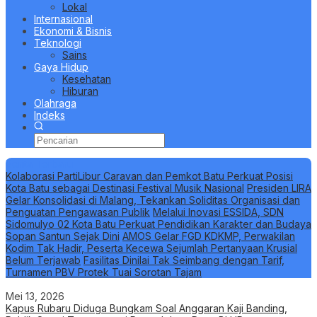
Lokal
Internasional
Ekonomi & Bisnis
Teknologi
Sains
Gaya Hidup
Kesehatan
Hiburan
Olahraga
Indeks
Berita Terbaru
Kolaborasi PartiLibur Caravan dan Pemkot Batu Perkuat Posisi
Kota Batu sebagai Destinasi Festival Musik Nasional
Presiden LIRA
Gelar Konsolidasi di Malang, Tekankan Soliditas Organisasi dan
Penguatan Pengawasan Publik
Melalui Inovasi ESSIDA, SDN
Sidomulyo 02 Kota Batu Perkuat Pendidikan Karakter dan Budaya
Sopan Santun Sejak Dini
AMOS Gelar FGD KDKMP, Perwakilan
Kodim Tak Hadir, Peserta Kecewa Sejumlah Pertanyaan Krusial
Belum Terjawab
Fasilitas Dinilai Tak Seimbang dengan Tarif,
Turnamen PBV Protek Tuai Sorotan Tajam
Mei 13, 2026
Kapus Rubaru Diduga Bungkam Soal Anggaran Kaji Banding,