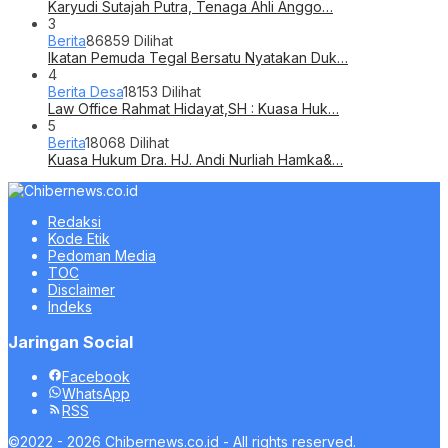
Karyudi Sutajah Putra, Tenaga Ahli Anggo…
3
Berita
86859 Dilihat
Ikatan Pemuda Tegal Bersatu Nyatakan Duk…
4
Berita Desa
18153 Dilihat
Law Office Rahmat Hidayat,SH : Kuasa Huk…
5
Berita
18068 Dilihat
Kuasa Hukum Dra. HJ. Andi Nurliah Hamka&…
Redaksi
Kode Etik
Pedoman Media
TOC
Disclaimer
Indeks
Jaringan Social
Facebook
WhatsApp
RSS
©2022 - 2026 Chibernews.co.id - All rights reserved.