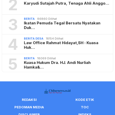
2
Karyudi Sutajah Putra, Tenaga Ahli Anggo…
3
BERITA
86860 Dilihat
Ikatan Pemuda Tegal Bersatu Nyatakan
Duk…
4
BERITA DESA
18154 Dilihat
Law Office Rahmat Hidayat,SH : Kuasa
Huk…
5
BERITA
18069 Dilihat
Kuasa Hukum Dra. HJ. Andi Nurliah
Hamka&…
REDAKSI
KODE ETIK
PEDOMAN MEDIA
TOC
DISCLAIMER
INDEKS