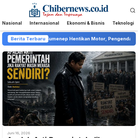
Loncat
Menu
ke
Mobile
konten
Nasional
Internasional
Ekonomi & Bisnis
Teknologi
bt Collector di Sumenep Hentikan Motor, Pengendara Men
Berita Terbaru
Juni 16, 2026