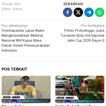
Penulis: Red
SEBARKAN
Editor: Admin
Navigasi
Pos sebelumnya
Pos berikutnya
Overkapasitas Lapas Makin
Polres Probolinggo Juara
pos
Mengkhawatirkan Webinar
Turnamen Bola Voli Kapolda
Nasional MHI Kupas Masa
Jatim Cup 2026 Rayon II
Depan Sistem Pemasyarakatan
Indonesia
POS TERKAIT