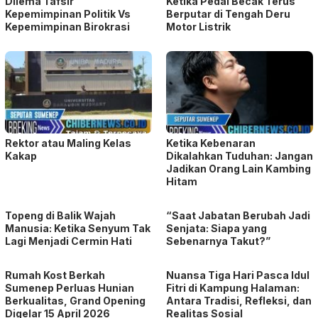
Dilema Tafsir
Ketika Pedal Becak Terus
Kepemimpinan Politik Vs
Berputar di Tengah Deru
Kepemimpinan Birokrasi
Motor Listrik
Rektor atau Maling Kelas
Ketika Kebenaran
Kakap
Dikalahkan Tuduhan: Jangan
Jadikan Orang Lain Kambing
Hitam
Topeng di Balik Wajah
“Saat Jabatan Berubah Jadi
Manusia: Ketika Senyum Tak
Senjata: Siapa yang
Lagi Menjadi Cermin Hati
Sebenarnya Takut?”
Rumah Kost Berkah
Nuansa Tiga Hari Pasca Idul
Sumenep Perluas Hunian
Fitri di Kampung Halaman:
Berkualitas, Grand Opening
Antara Tradisi, Refleksi, dan
Digelar 15 April 2026
Realitas Sosial