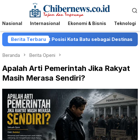
Loncat
Menu
ke
Mobile
konten
Nasional
Internasional
Ekonomi & Bisnis
Teknologi
atu Perkuat Posisi Kota Batu sebagai Destinasi Festival M
Berita Terbaru
Beranda
Berita Openi
Apalah Arti Pemerintah Jika Rakyat
Masih Merasa Sendiri?