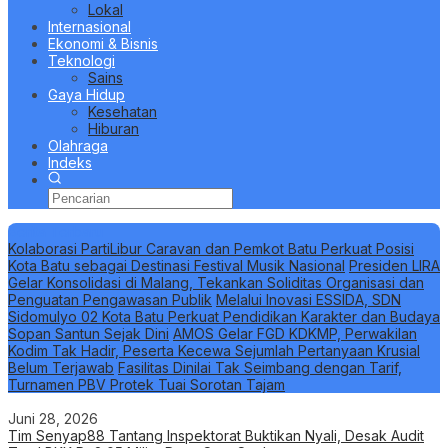
Lokal
Internasional
Ekonomi & Bisnis
Teknologi
Sains
Gaya Hidup
Kesehatan
Hiburan
Olahraga
Indeks
Berita Terbaru
Kolaborasi PartiLibur Caravan dan Pemkot Batu Perkuat Posisi
Kota Batu sebagai Destinasi Festival Musik Nasional
Presiden LIRA
Gelar Konsolidasi di Malang, Tekankan Soliditas Organisasi dan
Penguatan Pengawasan Publik
Melalui Inovasi ESSIDA, SDN
Sidomulyo 02 Kota Batu Perkuat Pendidikan Karakter dan Budaya
Sopan Santun Sejak Dini
AMOS Gelar FGD KDKMP, Perwakilan
Kodim Tak Hadir, Peserta Kecewa Sejumlah Pertanyaan Krusial
Belum Terjawab
Fasilitas Dinilai Tak Seimbang dengan Tarif,
Turnamen PBV Protek Tuai Sorotan Tajam
Juni 28, 2026
Tim Senyap88 Tantang Inspektorat Buktikan Nyali, Desak Audit