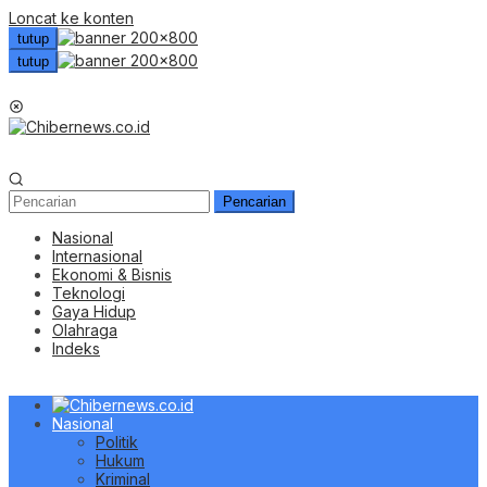
Loncat ke konten
tutup
tutup
Menu Mobile
Pencarian
Nasional
Internasional
Ekonomi & Bisnis
Teknologi
Gaya Hidup
Olahraga
Indeks
Nasional
Politik
Hukum
Kriminal