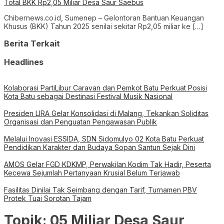
Total BKK Rp2,05 Miliar Desa Saur Saebus
Chibernews.co.id, Sumenep – Gelontoran Bantuan Keuangan
Khusus (BKK) Tahun 2025 senilai sekitar Rp2,05 miliar ke […]
Berita Terkait
Headlines
Kolaborasi PartiLibur Caravan dan Pemkot Batu Perkuat Posisi
Kota Batu sebagai Destinasi Festival Musik Nasional
Presiden LIRA Gelar Konsolidasi di Malang, Tekankan Soliditas
Organisasi dan Penguatan Pengawasan Publik
Melalui Inovasi ESSIDA, SDN Sidomulyo 02 Kota Batu Perkuat
Pendidikan Karakter dan Budaya Sopan Santun Sejak Dini
AMOS Gelar FGD KDKMP, Perwakilan Kodim Tak Hadir, Peserta
Kecewa Sejumlah Pertanyaan Krusial Belum Terjawab
Fasilitas Dinilai Tak Seimbang dengan Tarif, Turnamen PBV
Protek Tuai Sorotan Tajam
Topik:
05 Miliar Desa Saur