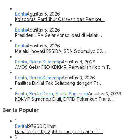
Berita
Agustus 5, 2026
Kolaborasi PartiLibur Caravan dan Pemkot…
Berita
Agustus 5, 2026
Presiden LIRA Gelar Konsolidasi di Malan…
Berita
Agustus 5, 2026
Melalui Inovasi ESSIDA, SDN Sidomulyo 02…
Berita
,
Berita Sumenap
Agustus 4, 2026
AMOS Gelar FGD KDKMP, Perwakilan Kodim T…
Berita
,
Berita Sumenap
Agustus 3, 2026
Fasilitas Dinilai Tak Seimbang dengan Ta…
Berita
,
Berita Desa
,
Berita Sumenap
Agustus 3, 2026
KDKMP Sumenep Diuji, DPRD Tekankan Trans…
Berita Populer
1
Berita
197960 Dilihat
Dana Reses Rp 2,46 Triliun per Tahun, Ti…
2