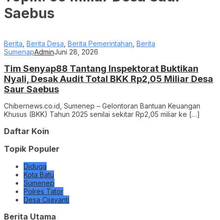
Saebus
Berita
,
Berita Desa
,
Berita Pemerintahan
,
Berita
Sumenap
Admin
Juni 28, 2026
Tim Senyap88 Tantang Inspektorat Buktikan
Nyali, Desak Audit Total BKK Rp2,05 Miliar Desa
Saur Saebus
Chibernews.co.id, Sumenep – Gelontoran Bantuan Keuangan
Khusus (BKK) Tahun 2025 senilai sekitar Rp2,05 miliar ke […]
Daftar Koin
Topik Populer
Diduga
Kota Batu
Sumenep
Polres Tator
Desa Cijayanti
Berita Utama