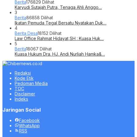
Berita
176829 Dilihat
Karyudi Sutajah Putra, Tenaga Ahli Anggo…
3
Berita
86858 Dilihat
Ikatan Pemuda Tegal Bersatu Nyatakan Duk…
4
Berita Desa
18152 Dilihat
Law Office Rahmat Hidayat,SH : Kuasa Huk…
5
Berita
18067 Dilihat
Kuasa Hukum Dra. HJ. Andi Nurliah Hamka&…
Redaksi
Kode Etik
Pedoman Media
TOC
Disclaimer
Indeks
Jaringan Social
Facebook
WhatsApp
RSS