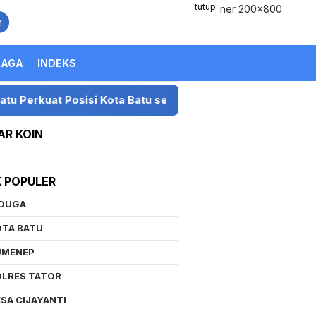
tutup
n
RAGA
INDEKS
kuat Posisi Kota Batu sebagai Destinasi Festival Musik Na
AR KOIN
K POPULER
IDUGA
OTA BATU
UMENEP
OLRES TATOR
SA CIJAYANTI