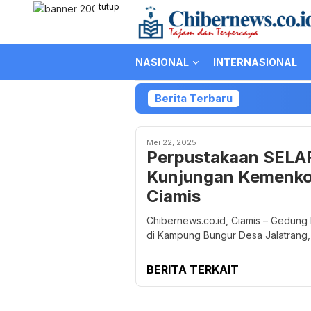
Loncat
tutup
ke
konten
NASIONAL
INTERNASIONAL
Berita Terbaru
Mei 22, 2025
Perpustakaan SELAR
Kunjungan Kemenko
Ciamis
Chibernews.co.id, Ciamis – Gedung
di Kampung Bungur Desa Jalatrang,
BERITA TERKAIT