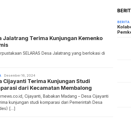
BERI
BERITA
Kolab
Pemk
 Jalatrang Terima Kunjungan Kemenko
mis
erpustakaan SELARAS Desa Jalatrang yang berlokasi di
A
Admin
Desember 16, 2024
 Cijayanti Terima Kunjungan Studi
parasi dari Kecamatan Membalong
rnews.co.id, Cijayanti, Babakan Madang – Desa Cijayanti
ima kunjungan studi komparasi dari Pemerintah Desa
es) […]