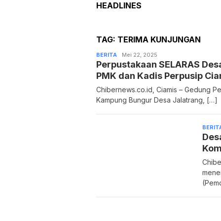
HEADLINES
TAG:
TERIMA KUNJUNGAN
BERITA
Admin
Mei 22, 2025
Perpustakaan SELARAS Desa
PMK dan Kadis Perpusip Cia
Chibernews.co.id, Ciamis – Gedung P
Kampung Bungur Desa Jalatrang, […]
BERIT
Desa
Kom
Chibe
mener
(Pemd