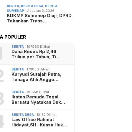
BERITA
,
BERITA DESA
,
BERITA
SUMENAP
Agustus 3, 2026
KDKMP Sumenep Diuji, DPRD
Tekankan Trans…
TA POPULER
1
BERITA
197960 Dilihat
Dana Reses Rp 2,46
Triliun per Tahun, Ti…
2
BERITA
176830 Dilihat
Karyudi Sutajah Putra,
Tenaga Ahli Anggo…
3
BERITA
86858 Dilihat
Ikatan Pemuda Tegal
Bersatu Nyatakan Duk…
4
BERITA DESA
18152 Dilihat
Law Office Rahmat
Hidayat,SH : Kuasa Huk…