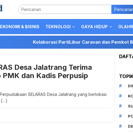
Pencaria
EKONOMI & BISNIS
TEKNOLOGI
GAYA HIDUP
OLAH
Kolaborasi PartiLibur Caravan dan Pemkot Batu Per
DAFT
AS Desa Jalatrang Terima
 PMK dan Kadis Perpusip
TOPI
D
 Perpustakaan SELARAS Desa Jalatrang yang berlokasi
K
 […]
S
P
DE